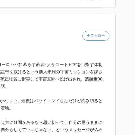
フォロー
ヨーロッパに暮らす若者2人がユートピアを目指す体制
惑星帯を抜けるという前人未到の宇宙ミッションを課さ
流星物質に衝突して宇宙空間へ投げ出され、残酸素90
お話。
描かれつつ、最後はバッドエンドなんだけど読み切ると
に着地。
考え方に疑問があるなら思い切って、自分の思うままに
し自分らしくていいじゃない、というメッセージが込め