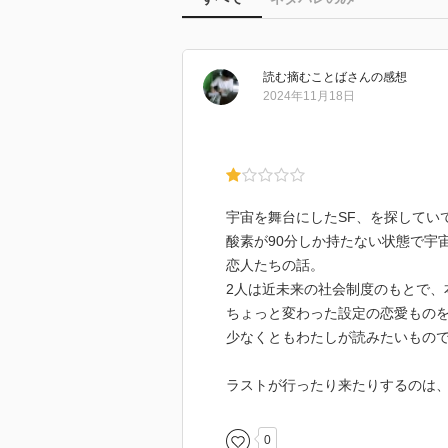
読む摘むことば
さん
の感想
2024年11月18日
宇宙を舞台にしたSF、を探してい
酸素が90分しか持たない状態で宇
恋人たちの話。
2人は近未来の社会制度のもとで、
ちょっと変わった設定の恋愛もの
少なくともわたしが読みたいもの
ラストが行ったり来たりするのは、
0