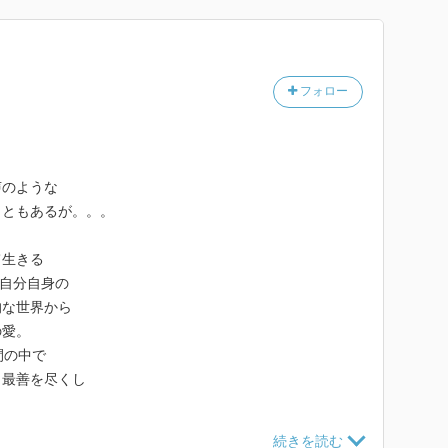
フォロー
声のような
こともあるが。。。
て生きる
自分自身の
的な世界から
の愛。
間の中で
、最善を尽くし
。
けど、