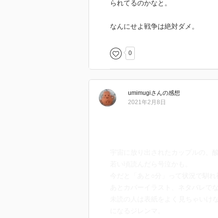
られてるのかなと。
なんにせよ戦争は絶対ダメ。
0
umimugi
さん
の感想
2021年2月8日
宇宙に放り出されたカップルの、酸
若い頃読んだら号泣かも。
今だと「あと○分」って状況で馴れ
あとカバーイラスト、ネタバレで
未読の人は表紙をよく見ちゃいけ
になるジレンマ。