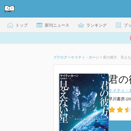
トップ
新刊ニュース
ランキング
ブ
ブクログ
>
ケイティ・カーン
>
君の彼方、見えな
君の
ケイティ・
早川書房
(2