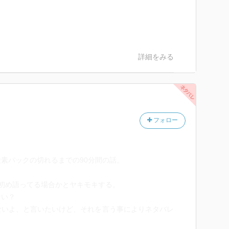
詳細をみる
フォロー
素パックの切れるまでの90分間の話。
初め語ってる場合かとヤキモキする。
ない？
ないよ、と言いたいけど、それを言う事によりネタバレ