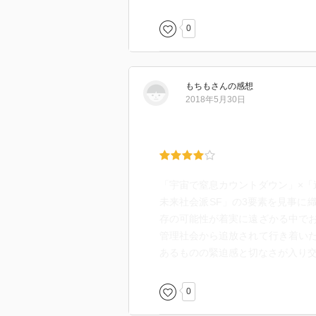
0
もちも
さん
の感想
2018年5月30日
「宇宙で窒息カウントダウン」×「
未来社会派SF」の3要素を見事に
存の可能性が着実に遠ざかる中で
管理社会から追放されて行き着い
あるものの緊迫感と切なさが入り
0