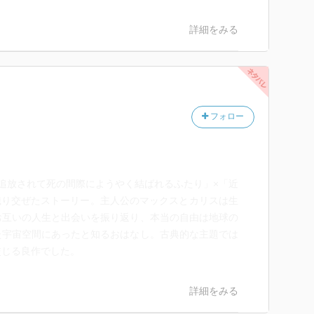
詳細をみる
フォロー
追放されて死の間際にようやく結ばれるふたり」×「近
織り交ぜたストーリー。主人公のマックスとカリスは生
お互いの人生と出会いを振り返り、本当の自由は地球の
た宇宙空間にあったと知るおはなし。古典的な主題では
交じる良作でした。
詳細をみる