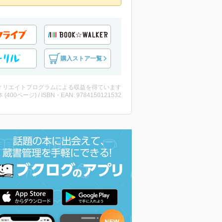
購入ストア一覧
ィリエイトプログラムによる収益を得ています
・本 (400ページ) / ISBN・EAN: 9784150121532