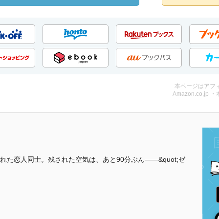
本ページはアフ
Amazon.co.jp 
た恋人同士。残された空気は、あと90分ぶん――&quot;ゼ