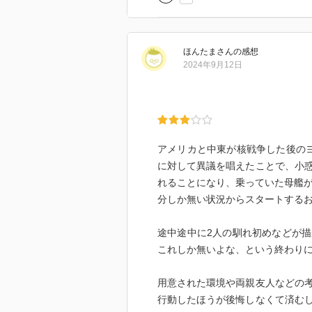
ほんたま
さん
の感想
2024年9月12日
アメリカと中東が核戦争した後の
に対して異議を唱えたことで、小
れることになり、乗っていた母艦が
分しか無い状況からスタートする
途中途中に2人の馴れ初めなどが
これしか無いよな、という終わり
用意された環境や両親友人などの
行動したほうが後悔しなくて済む