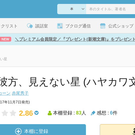
ックリスト
談話室
ブクログ通信
公式ショップ
＼プレミアム会員限定／『プレゼント(新潮文庫)』をプレゼン
NEW
い星
彼方、見えない星 (ハヤカワ文
カーン
赤尾秀子
017年11月7日発売)
2.86
本棚登録 :
83
人
感想 :
6
件
本棚に登録