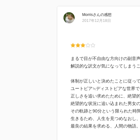
Morris
さん
の感想
2017年12月18日
まるで目が不自由な方向けの副音
解説的な訳文が気になってしまう
体制が正しいと決めたことに従っ
ユートピア≒ディストピアな世界で
正しさを追い求めたために、絶望
絶望的な状況に追い込まれた男女
その軌跡と90分という限られた時
生きるため、人生を見つめなおし
最良の結果を求める、人間の物語
第三章は展開に戸惑うこともある