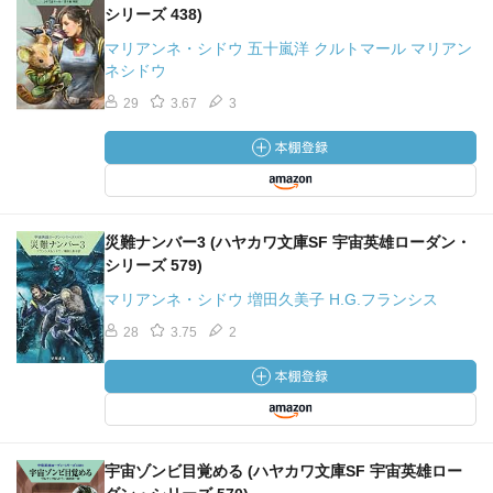
シリーズ 438)
マリアンネ・シドウ 五十嵐洋 クルトマール マリアン
ネシドウ
29
3.67
3
災難ナンバー3 (ハヤカワ文庫SF 宇宙英雄ローダン・
シリーズ 579)
マリアンネ・シドウ 増田久美子 H.G.フランシス
28
3.75
2
宇宙ゾンビ目覚める (ハヤカワ文庫SF 宇宙英雄ロー