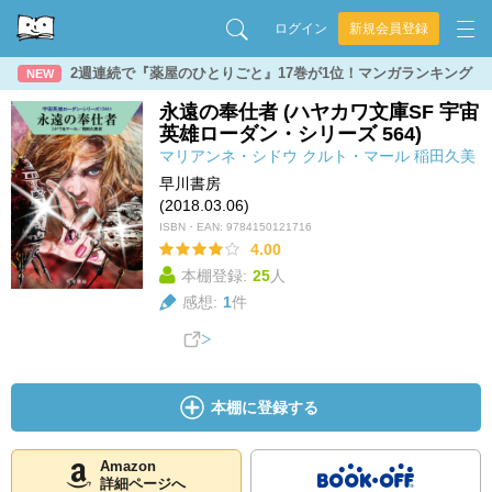
ログイン
新規会員登録
2週連続で『薬屋のひとりごと』17巻が1位！マンガランキング
NEW
永遠の奉仕者 (ハヤカワ文庫SF 宇宙
英雄ローダン・シリーズ 564)
マリアンネ・シドウ
クルト・マール
稲田久美
早川書房
(2018.03.06)
ISBN・EAN:
9784150121716
4.00
本棚登録:
25
人
感想:
1
件
本棚に登録する
Amazon
詳細ページへ