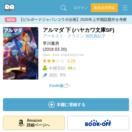
ログイン
新規会員登録
【ビルボードジャパンコラボ企画】2026年上半期話題作を考察
NEW
アルマダ 下 (ハヤカワ文庫SF)
アーネスト・クライン
池田真紀子
早川書房
(2018.03.20)
ISBN・EAN:
9784150121754
3.25
本棚登録:
99
人
感想:
7
件
Kindle版
本棚に登録する
Amazon
詳細ページへ