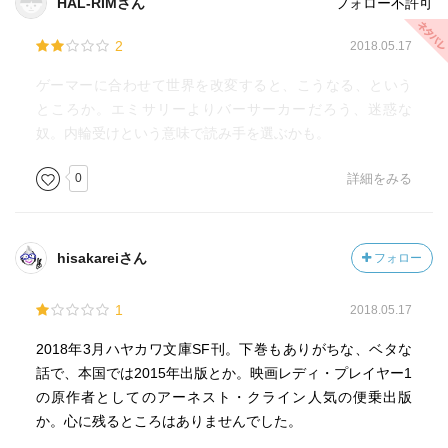
HAL-RIMさん
フォロー不許可
2
2018.05.17
ゲーマーに合わせて世界を改変すると、こうなる、という
ところか。エミサリーよりバーサーカーだろう、迷惑な
奴。内輪受けという意味で読み手を選ぶかも。
0
詳細をみる
hisakareiさん
フォロー
1
2018.05.17
2018年3月ハヤカワ文庫SF刊。下巻もありがちな、ベタな
話で、本国では2015年出版とか。映画レディ・プレイヤー1
の原作者としてのアーネスト・クライン人気の便乗出版
か。心に残るところはありませんでした。