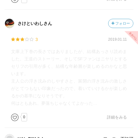
さけといわしさん
フォロー
3
2019.01.11
文庫上下巻の長さではありましたが、結構あっさり読めま
した。王道のストーリー、そしてSFファンはニヤリとする
セリフの引用が多く、結構な年齢層が楽しめるのかなと思
います。
主人公の浮き沈みのしやすさと、展開の浮き沈みの激しさ
がとてつもない印象だったので、着いていけるかが楽しめ
るかの基準になりそうです。
何はともあれ、夢落ちじゃなくてよかった…
0
詳細をみる