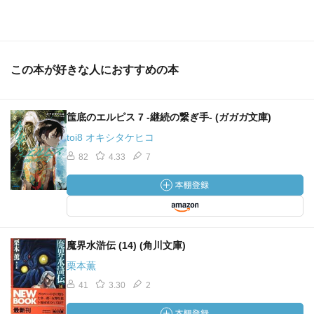
この本が好きな人におすすめの本
筺底のエルピス 7 -継続の繋ぎ手- (ガガガ文庫)
toi8 オキシタケヒコ
82
4.33
7
魔界水滸伝 (14) (角川文庫)
栗本薫
41
3.30
2