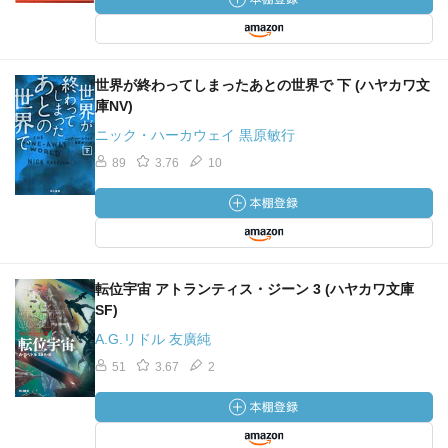
世界が終わってしまったあとの世界で 下 (ハヤカワ文
庫NV)
ニック・ハーカウェイ 黒原敏行
89
3.76
10
転位宇宙 アトランティス・ジーン 3 (ハヤカワ文庫
SF)
A.G.リドル 友廣純
51
3.67
2