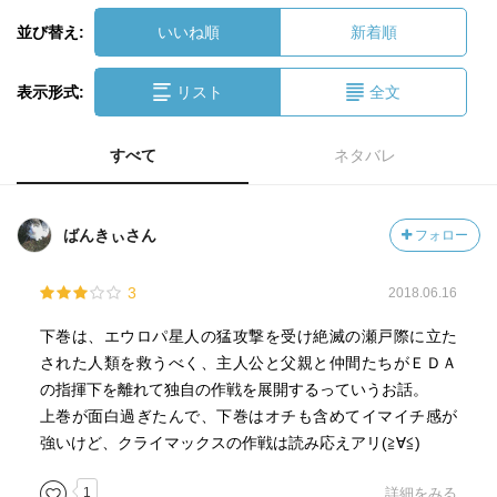
並び替え:
いいね順
新着順
表示形式:
リスト
全文
すべて
ネタバレ
ばんきぃさん
フォロー
3
2018.06.16
下巻は、エウロパ星人の猛攻撃を受け絶滅の瀬戸際に立た
された人類を救うべく、主人公と父親と仲間たちがＥＤＡ
の指揮下を離れて独自の作戦を展開するっていうお話。
上巻が面白過ぎたんで、下巻はオチも含めてイマイチ感が
強いけど、クライマックスの作戦は読み応えアリ(≧∀≦)
1
詳細をみる