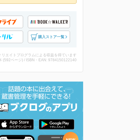
購入ストア一覧
ィリエイトプログラムによる収益を得ています
・本 (592ページ) / ISBN・EAN: 9784150122140