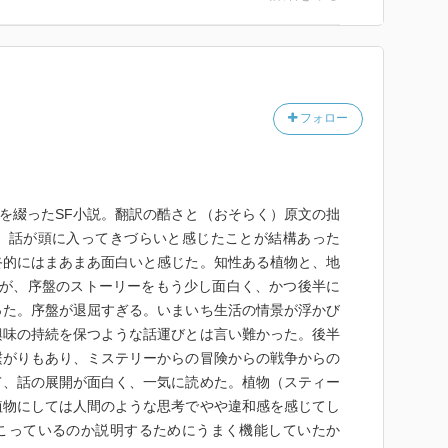
フォロー
記を綴ったSF小説。翻訳の酷さと（おそらく）原文の拙
、話が頭に入ってきづらいと感じたことが結構あった
終的にはまあまあ面白いと感じた。知性ある植物と、地
だが、序盤のストーリーをもう少し面白く、かつ後半に
った。序盤が退屈すぎる。いまいち生活の情景が浮かび
興味の持続を保つような話運びとは言い難かった。後半
繋がりもあり、ミステリーからの冒険からの戦争からの
て、話の展開が面白く、一気に読めた。植物（スティー
植物にしては人間のような思考でやや違和感を感じてし
こっているのか説明するためにうまく機能していたか