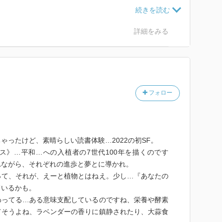
しさが、同じ人間でも分かり合えていない現状の地球の
ようでもあり、非常に興味深かった。
詳細をみる
フォロー
ゃったけど、素晴らしい読書体験…2022の初SF。
ス》…平和…への入植者の7世代100年を描くのです
れながら、それぞれの進歩と夢とに導かれ。
って、それが、えーと植物とはねえ。少し…『あなたの
ているかも。
わってる…ある意味支配しているのですね、栄養や酵素
てそうよね、ラベンダーの香りに鎮静されたり、大蒜食