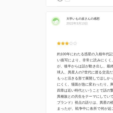
大学いもの皮
さん
の感想
2022年3月13日
約100年にわたる惑星の入植年代
い描写により、非常に読みにくく
が、後半からは話が動き出し、最
球人、異星人の7世代に渡る交流
もっと活きる形で展開してほしか
にくく、場面が急に変わったり、
四章は近い時代ということで話の
異種族との共生をテーマにしてい
ブランド）視点の語りは、異星の
まったが、戦争中に各所で何が起