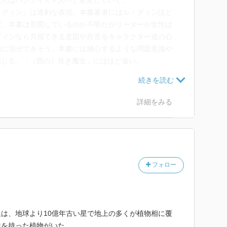
球人はパシフィスト人へと変化していく。
・グィン』は過剰な表現。本書著者にはル・グィンほど
ば、本書は意図しているのか不明だがリーダーが女性ば
グィンなら共感できる意図や良否をキャラクター達の心
的に混ぜてきそう。本書には感心するような問題意識や
感じる。「（西の）良き魔女」にはほど遠い。
分が交互に現れるような印象だった。
面白いのだが、人々が”群れ”になると途端につまらな
詳細をみる
の集まりになり見ていられなくなる。
大きさの集団で、もっと少人数、数十人の時期も長い。
ての人が最低でも顔見知りという親密さで、また、完全
れが専門性を持って集団に貢献するスペシャリスト集団
程度補えるジェネラリスト的側面も持つ）だ。専政でも
フォロー
ずで、その集団の集合知が作中で全く生かされていない
白くない部分が強く出ていて、途中で読むのを止めよう
は、地球より10億年古い星で地上の多くが植物相に覆
は、苦労も知り有能だったはずの老いた第一世代への違
性を持った植物がいた。