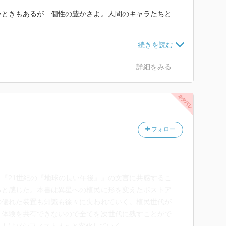
いときもあるが…個性の豊かさよ。人間のキャラたちと
う忘れちゃったけど、今すぐ最初から読み返したいよ。
グレンモランジーと…手製の蒟蒻煮で過ごしたこの夜も
詳細をみる
フォロー
『21世紀の『地球の長い午後』』の文言に共感するこ
ると感じた。本書は異星への植民に形を変えたポストア
の優れた装置も知識も徐々に失われていく。植民世代が
。体験を共有できないので全てを次世代に残すことがで