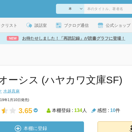
ックリスト
談話室
ブクログ通信
公式ショップ
お待たせしました！「再読記録」が読書グラフに登場！
NEW
オーシス (ハヤカワ文庫SF)
ク
水越真麻
019年1月10日発売)
3.65
本棚登録 :
134
人
感想 :
10
件
本棚に登録