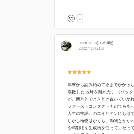
も。人間以外の知性との共存の難
縮図として寓話的に語られている
1
mamimina
さん
の感想
2022年1月21日
年末から読み始めて今までかかっち
腐敗した地球を離れた、《パック
が、断片的でときどき置いていか
ファーストコンタクトものでもあ
人生の物語』のエイリアンにも似
しかし植物はかくも、動物とかか
や精製物を生成物を使って。だっ