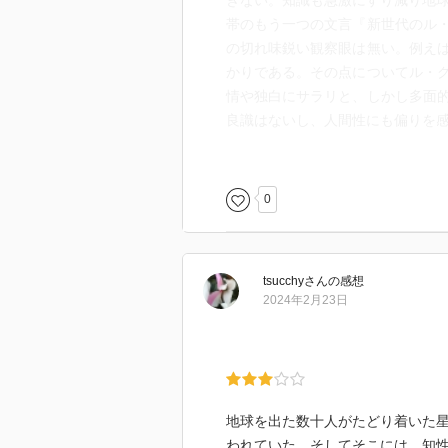
きない。知識も急激にすり減り地
帯のもう一つの文言『新世代のル
の切れ味鋭い観察眼は無い。例え
かりである。その点についてル・
情や独白にサラリと、しかし多面
良識はないし、人間性にも偏りを
内容は面白くない部分と面白い部
異種族の生態や少人数での冒険は
0
く、というのか非現実的で愚か者
この物語は終盤でも200名程度の
そのくらいの人数ならばほぼすべ
tsucchy
さん
の感想
に孤立している集団なのでそれぞ
2024年2月23日
（それでいてお互いの業務をある
無いので意思疎通もスムーズなは
のは惜しい。
序盤の第二世代の部分ではこの面
か迷った。
地球を出た数十人がたどり着いた星
この第二世代の物語の多くの部分
われていた。そしてそこには、知