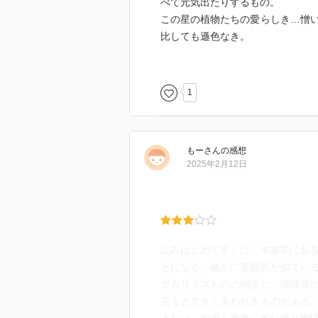
べて元気出たりするもの。
この星の植物たちの愛らしき…憎
比しても遜色なき。
あー、100年だからね、最初のほ
ラストあたりを、ドビュッシーと
気持ちいいのでした。
1
もー
さん
の感想
2025年2月12日
読みはじめてすぐに、本書帯にある
とになる。確かに雰囲気が似てい
ポカリプスものの物語だ。地球産
去ると大きく失われるものがある