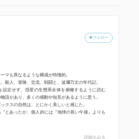
フォロー
。
テーマも異なるような構成が特徴的。
乱、殺人、冒険、交流、戦闘と、波瀾万丈の年代記。
を設定せず、惑星の生態系全体を俯瞰するように読む
の物語があり、多くの感動や知見があるように思う。
パックスの自然は、とにかく美しいと感じた。
後』"とあったが、個人的には『地球の長い午後』よりも
詳細をみる