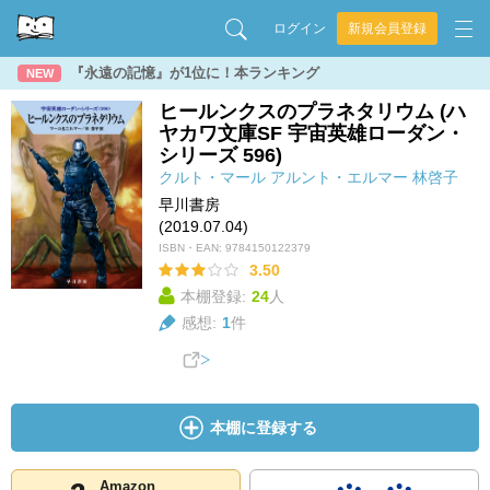
ログイン
新規会員登録
『永遠の記憶』が1位に！本ランキング
NEW
ヒールンクスのプラネタリウム (ハ
ヤカワ文庫SF 宇宙英雄ローダン・
シリーズ 596)
クルト・マール
アルント・エルマー
林啓子
早川書房
(2019.07.04)
ISBN・EAN:
9784150122379
3.50
本棚登録:
24
人
感想:
1
件
本棚に登録する
Amazon