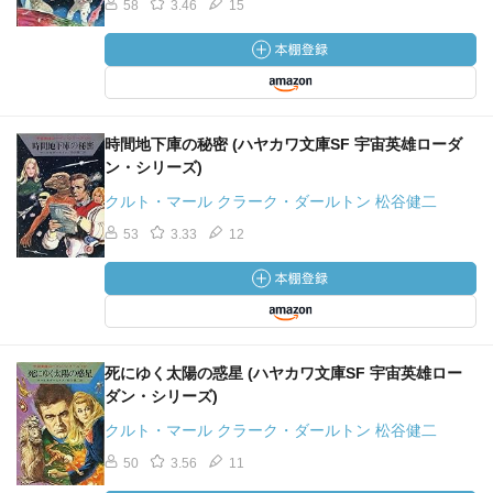
58
3.46
15
時間地下庫の秘密 (ハヤカワ文庫SF 宇宙英雄ローダ
ン・シリーズ)
クルト・マール クラーク・ダールトン 松谷健二
53
3.33
12
死にゆく太陽の惑星 (ハヤカワ文庫SF 宇宙英雄ロー
ダン・シリーズ)
クルト・マール クラーク・ダールトン 松谷健二
50
3.56
11