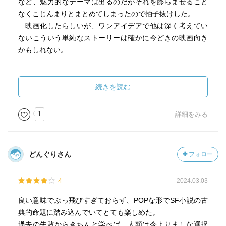
など、魅力的なテーマは出るのだがそれを膨らませること
なくこじんまりとまとめてしまったので拍子抜けした。
映画化したらしいが、ワンアイデアで他は深く考えてい
ないこういう単純なストーリーは確かに今どきの映画向き
かもしれない。
続きを読む
1
詳細をみる
どんぐりさん
フォロー
4
2024.03.03
良い意味でぶっ飛びすぎておらず、POPな形でSF小説の古
典的命題に踏み込んでいてとても楽しめた。
過去の失敗からきちんと学べば、人類は今よりましな選択