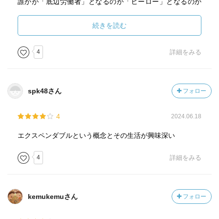
誰かが「底辺労働者」となるのか「ヒーロー」となるのか
ってやっぱりその社会がどうなのかが大きいのかな。アン
パンマンの世界は金の概念が無く「みんなが喜ぶことが対
続きを読む
価」らしい。彼らはやっぱり妖精なんだな、と思う。
シニカルな口調が印象的で、軽妙さの中に重い問いが潜ん
4
詳細をみる
でいる小説だった。
spk48さん
フォロー
4
2024.06.18
エクスペンダブルという概念とその生活が興味深い
4
詳細をみる
kemukemuさん
フォロー