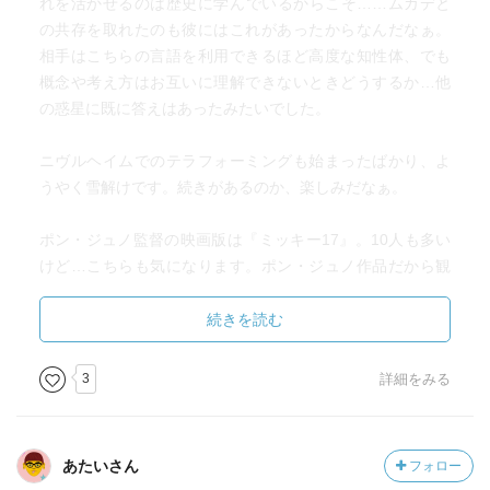
れを活かせるのは歴史に学んでいるからこそ……ムカデと
の共存を取れたのも彼にはこれがあったからなんだなぁ。
相手はこちらの言語を利用できるほど高度な知性体、でも
概念や考え方はお互いに理解できないときどうするか…他
の惑星に既に答えはあったみたいでした。
ニヴルヘイムでのテラフォーミングも始まったばかり、よ
うやく雪解けです。続きがあるのか、楽しみだなぁ。
ポン・ジュノ監督の映画版は『ミッキー17』。10人も多い
けど…こちらも気になります。ポン・ジュノ作品だから観
るだろうけど！
続きを読む
3
詳細をみる
あたいさん
フォロー