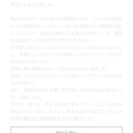
料理されるのか楽しみ。
死んだらまた一から身体を再構成される、というのは綾波
レイを連想する。しかしミッキーは綾波レイの精神性は有
してないので、死ぬのは怖いしお腹を空かせている。攻殻
の少佐みたいに自己の同一性にこだわらない。
設定的にはスカイクロワのキルドレにも近いかもしれな
い。最初にとったデータの身体にバックアップしておいた
記憶を読み込ませる。
何度も死ぬ体験からは、リゼロのスバルを連想した。
死ぬことにコリゴリになって記憶のバックアップを拒否す
るのも面白い。
また、最初の自分を無限に作り出した初代の話は面白かっ
た。侵略じゃん。
その他、細々と、主人公が歴史家をそぶく（ここら辺は銀
英伝のヤンっぽい）ゆえに、過去の記録を読むことでこの
世界の開拓史を追体験出来るのが面白かった。
開拓っていうかもう、流刑地って感じ。