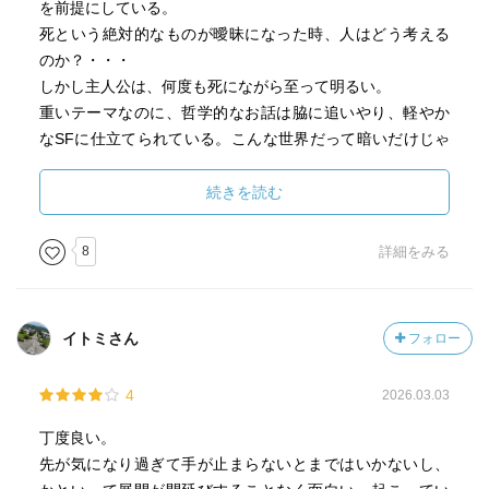
を前提にしている。
死という絶対的なものが曖昧になった時、人はどう考える
のか？・・・
しかし主人公は、何度も死にながら至って明るい。
重いテーマなのに、哲学的なお話は脇に追いやり、軽やか
なSFに仕立てられている。こんな世界だって暗いだけじゃ
ない、生きていることに価値があるんだと思わせてくれる
し、読んでいて楽しい。だって地球が住めなくなっちゃっ
続きを読む
たし、科学技術が進歩しちゃったからね。と
この作品は軽薄なSFなんかではなく、きっと人類のリアル
8
詳細をみる
な未来の姿を描いたんだろうと思う。
映画「パラサイト」のポン・ジュノが監督した映画も近々
イトミさん
フォロー
公開される。こっちも楽しみ。
4
2026.03.03
丁度良い。
先が気になり過ぎて手が止まらないとまではいかないし、