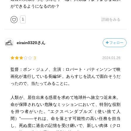
ができるようになるのか？
1
詳細をみる
eirain0320さん
フォロー
3
2024.01.26
監督：ポン・ジュノ、主演：ロバート・パティンソンで映
画化が進行している長編SF。あらすじを読んで面白そうだ
ったので、当たってみることに。
人類が、居住出来る惑星を求めて地球外へ旅立つ近未来。
命が保障されない危険なミッションにおいて、特別な役割
を持つ者がいた。"エクスペンダブルズ（使い捨て人
間）"―――それは、命を落とす可能性の高い任務を担当
し、死ぬ度に過去の記憶を受け継いで、新しい肉体（クロ