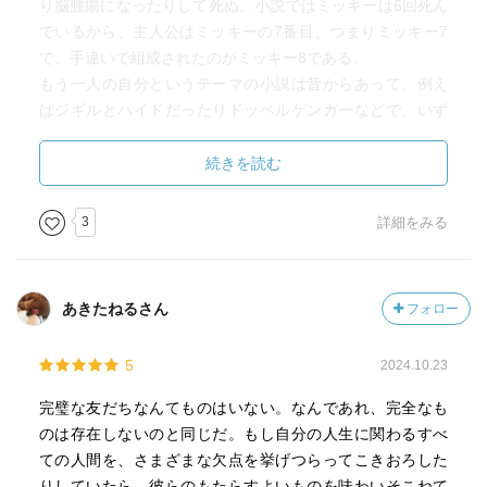
り脳腫瘍になったりして死ぬ。小説ではミッキーは6回死ん
でいるから、主人公はミッキーの7番目、つまりミッキー7
で、手違いで組成されたのがミッキー8である。
もう一人の自分というテーマの小説は昔からあって、例え
ばジギルとハイドだったりドッペルゲンガーなどで、いず
れももう一人の自分は恐怖の対象であったけど、この小説
の場合は違う。恐怖ではなくただ配給されるカロリーをシ
続きを読む
ェアしなければならない、上司や仲間に見つかったら面倒
なことになる相手でしかない。いずれ危険な任務でどっち
3
詳細をみる
かが死ぬからこの問題はきっとそうそうに解決はできるだ
ろうとしか考えていない。この軽さが今までにないもう一
人の自分をテーマにした小説であり、とても現代的だと思
あきたねるさん
フォロー
う。思えばエルヴェ・ル・テリエ著の『異常』も集団で発
生したもう一人の自分がテーマだった。あの小説はプログ
5
2024.10.23
ラムのバグが原因だったが、それもとても現代的と言える
だろう。
完璧な友だちなんてものはいない。なんであれ、完全なも
のは存在しないのと同じだ。もし自分の人生に関わるすべ
ての人間を、さまざまな欠点を挙げつらってこきおろした
りしていたら、彼らのもたらすよいものを味わいそこねて