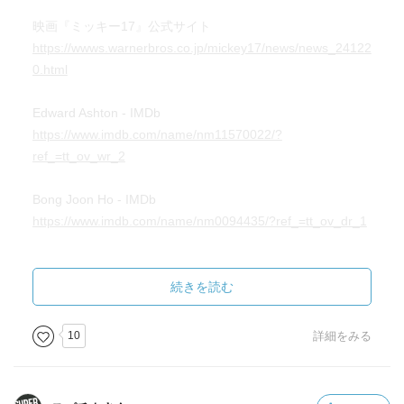
映画『ミッキー17』公式サイト
https://wwws.warnerbros.co.jp/mickey17/news/news_24122
0.html
Edward Ashton - IMDb
https://www.imdb.com/name/nm11570022/?
ref_=tt_ov_wr_2
Bong Joon Ho - IMDb
https://www.imdb.com/name/nm0094435/?ref_=tt_ov_dr_1
ミッキー７: 書籍- 早川書房オフィシャルサイト｜ミステ
リ・SF・海外文学・ノンフィクションの世界へ
続きを読む
https://www.hayakawa-online.co.jp/shop/g/g0000012395/
10
詳細をみる