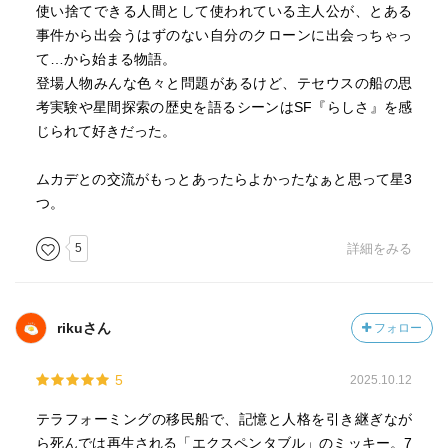
使い捨てできる人間として使われている主人公が、とある
事件から出会うはずのない自分のクローンに出会っちゃっ
て…から始まる物語。
登場人物みんな色々と問題があるけど、テセウスの船の思
考実験や星間探索の歴史を語るシーンはSF『らしさ』を感
じられて好きだった。
ムカデとの交流がもっとあったらよかったなぁと思って星3
つ。
5
詳細をみる
rikuさん
フォロー
5
2025.10.12
テラフォーミングの移民船で、記憶と人格を引き継ぎなが
ら死んでは再生される「エクスペンタブル」のミッキー。7