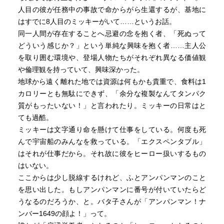
人目の彼が任務中の事故で命からがら生還するが、基地に
はすでに8人目のミッキーがいて……というお話。
同一人間が存在することへ忌避の念を抱く者、「死ぬって
どういう感じか？」という単純な興味を抱く者……主人公
を取り囲む環境や、登場人物たちがそれぞれ異なる価値観
や倫理観を持っていて、興味深かった。
地球から遠く離れた地では資源は何もかも貴重で、食料は1
カロリーとも無駄にできず、「余分な複製なんてタンパク
質がもったいない！」と言われたり。ミッキーの日常はと
ても過酷。
ミッキーは文字通り命を懸けて仕事をしている。何度も死
んで宇宙船のみんなを救っている。「エクスペンタブル」
はそれが仕事だから。それ故に彼をヒーロー扱いするもの
はいない。
ここからは少し脱線するけれど、ふとアンパンマンのこと
を思い出した。もしアンパンマンに番号が付いていたらど
うなるのだろうか、と。バタ子さんが「アンパンマン！ナ
ンバー1649の顔よ！」って。