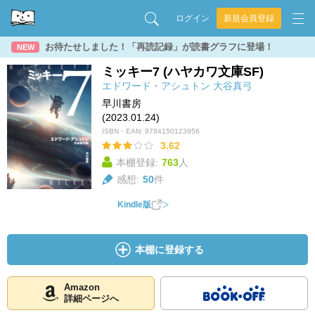
ログイン
新規会員登録
お待たせしました！「再読記録」が読書グラフに登場！
NEW
ミッキー7 (ハヤカワ文庫SF)
エドワード・アシュトン
大谷真弓
早川書房
(2023.01.24)
ISBN・EAN:
9784150123956
3.62
本棚登録:
763
人
感想:
50
件
Kindle版
本棚に登録する
Amazon
詳細ページへ