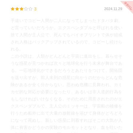
3
2024.11.29
手違いでコピー人間が二人になってしまったドタバタ劇、
と言っていいだろうか。エクスペンダブルと呼ばれる使い
捨て人間が主人公で、死んでもバイオプリントで体が組成
され人格はバックアップされているので、コピーし続けら
れる。
この小説は、人類がどんどんと宇宙に進出をし、暮らせそ
うな惑星が見つかれば次々と地球化を行う未来が舞台であ
る。一応地球化ができるだろうとあたりをつけて、開拓団
を送り出すが、前人未到の惑星に向かうのだからどんな危
険があるか全く分からない。思わぬ危機に見舞われ、カミ
カゼ的な対応が必要になったり、あるいは非人道的行為を
もしなければいけなくなる。そのために用意されたのがエ
クスペンダブルで、主人公のミッキーは、宇宙船の補修を
行うため船外に出て大量の放射線を浴びて身体がどろどろ
になって死ぬし、新しい惑星に到着すればそこの大気が人
体に有害かどうかの実験のモルモットとなり、血を吐いた