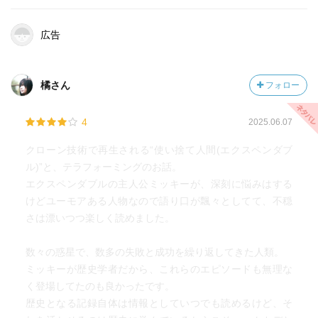
広告
橘さん
フォロー
4
2025.06.07
クローン技術で再生される“使い捨て人間(エクスペンダブ
ル)”と、テラフォーミングのお話。
エクスペンダブルの主人公ミッキーが、深刻に悩みはする
けどユーモアある人物なので語り口が飄々としてて、不穏
さは漂いつつ楽しく読めました。
数々の惑星で、数多の失敗と成功を繰り返してきた人類。
ミッキーが歴史学者だから、これらのエピソードも無理な
く登場してたのも良かったです。
歴史となる記録自体は情報としていつでも読めるけど、そ