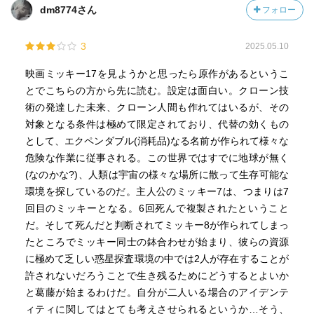
dm8774さん
フォロー
3
2025.05.10
映画ミッキー17を見ようかと思ったら原作があるというこ
とでこちらの方から先に読む。設定は面白い。クローン技
術の発達した未来、クローン人間も作れてはいるが、その
対象となる条件は極めて限定されており、代替の効くもの
として、エクペンダブル(消耗品)なる名前が作られて様々な
危険な作業に従事される。この世界ではすでに地球が無く
(なのかな?)、人類は宇宙の様々な場所に散って生存可能な
環境を探しているのだ。主人公のミッキー7は、つまりは7
回目のミッキーとなる。6回死んで複製されたということ
だ。そして死んだと判断されてミッキー8が作られてしまっ
たところでミッキー同士の鉢合わせが始まり、彼らの資源
に極めて乏しい惑星探査環境の中では2人が存在することが
許されないだろうことで生き残るためにどうするとよいか
と葛藤が始まるわけだ。自分が二人いる場合のアイデンテ
ィティに関してはとても考えさせられるというか…そう、