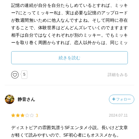
記憶の連続が自分を自分たらしめているとすれば、ミッキ
ー7にとってミッキー8は、実は必要な記憶のアップロード
が数週間無いために他人なんですよね。そして同時に存在
することで、体験世界はどんどんズレていくのでますます
相手は自分ではなくそれぞれが別のミッキー。でもミッキ
ーを取り巻く周囲からすれば、恋人以外からは、同じミッ
キーとして扱われるわけで。。。そのあたり本書は全編ど
ちらかといえばコメディタッチなのでそれほど悲壮感があ
続きを読む
るわけではないけど、しっかり扱われているのは良い点か
なと。映画はよりコメディ寄りなのかな。アマプラで出て
5
詳細をみる
きたら観ることにしよう。ちなみに続編もあるけど続編で
はもうエクスペンダブル設定じゃないようだから面白みは
どうなんだろう。。
静音さん
フォロー
3
2024.07.11
ディストピアの雰囲気漂うSFエンタメ小説。長いけど文章
が軽くて読みやすいので、SF初心者にもオススメかも。