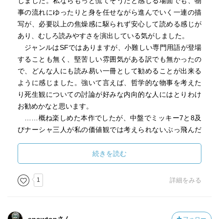
じました。私ならもっと慌てそうだと感じる場面でも、物
事の流れにゆったりと身を任せながら進んでいく一連の描
写が、必要以上の焦燥感に駆られず安心して読める感じが
あり、むしろ読みやすさを演出している気がしました。
ジャンルはSFではありますが、小難しい専門用語が登場
することも無く、堅苦しい雰囲気がある訳でも無かったの
で、どんな人にも読み易い一冊として勧めることが出来る
ように感じました。強いて言えば、哲学的な物事を考えた
り死生観についての討論が好みな内向的な人にはとりわけ
お勧めかなと思います。
……概ね楽しめた本作でしたが、中盤でミッキー7と8及
びナーシャ三人が私の価値観では考えられないぶっ飛んだ
ことをし始め、完全に置いてけぼりを食らいました。私も
マーシャルと同じく人口増加提唱者だったのかもしれな
続きを読む
い。
1
詳細をみる