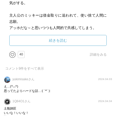
気がする。
主人公のミッキーは借金取りに追われて、使い捨て人間に
志願。
アッホだな～と思いつつも人間的で共感してしまう。
SFだとどうしても設定の説明や専門用語びっしりで、キャ
ラの造りはぞんざいになってしまいがちたが、シニカル目
続きを読む
線なミッキーには好感が持てます。
40
詳細をみる
エンタメではありますが、生命を作ること、他の星を開拓
することの困難さや問題点、人類とはなんぞやなどのテー
コメント
9
件をすべて表示
マもしっかりあります。
特に主題となるのは個の同一性でしょう。
yukimisakeさん
2024.04.03
テセウスの船というパラドックスを用いて説明され、考え
え…(꒪⌓꒪)
させられるものがあります。
思ってたよりハードな話…:( ˙꒳​˙ ):
1Q84O1さん
2024.04.04
「人類が槍や家や飛行機や宇宙線を開発することになった
理由は、普通の動物でいることが下手だったからだ。」
土瓶師匠
いいな！いいな！
これも良い得て妙です。