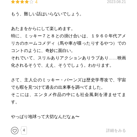
4
2023.08.21
もう、難しい話はいらないでしょう。
あたまをからにして楽しめます。
特に、ミッキー７と８との掛け合いは、１９６０年代アメ
リカのホームコメディ（馬や車が喋ったりするやつ）での
コントのように、奇妙に面白い。
それでいて、スリルありアクションありラブあり……映画
化されるそうで、ええ、そうでしょう。わかります。
さて、主人公のミッキー・バーンズは歴史学専攻で、宇宙
でも暇を見つけて過去の出来事を調べてました。
そこには、エンタメ作品の中にも社会風刺を潜ませてま
す。
やっぱり地球って大切なんだなぁ〜
4
詳細をみる