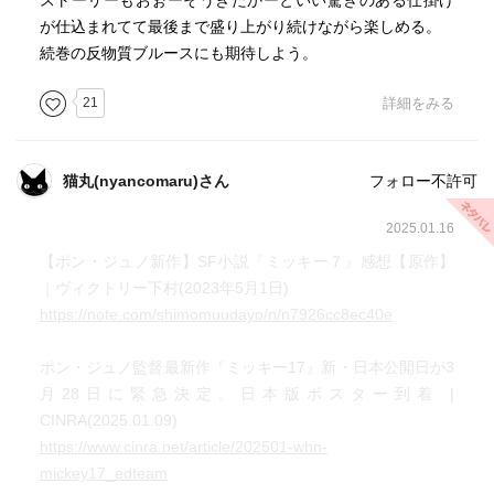
ストーリーもおぉーそうきたかーといい驚きのある仕掛け
ありがとうございましたm(__)m
が仕込まれてて最後まで盛り上がり続けながら楽しめる。
続巻の反物質ブルースにも期待しよう。
21
詳細をみる
猫丸(nyancomaru)さん
フォロー不許可
2025.01.16
【ポン・ジュノ新作】SF小説『ミッキー７』感想【原作】
｜ヴィクトリー下村(2023年5月1日)
https://note.com/shimomuudayo/n/n7926cc8ec40e
ポン・ジュノ監督最新作『ミッキー17』新・日本公開日が3
月28日に緊急決定。日本版ポスター到着 |
CINRA(2025.01.09)
https://www.cinra.net/article/202501-whn-
mickey17_edteam