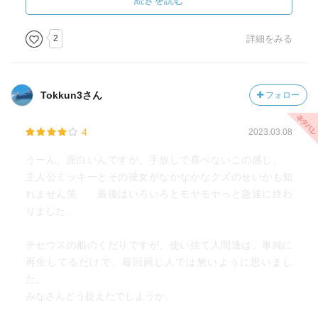
続きを読む
ロバート・パティンソンは「ハイ・ライズ」ではまさに犯
罪者故に超長距離の片道切符の宇宙船に乗って、そこは地
2
詳細をみる
獄か天国かみたいな宇宙飛行士を演じてたけど、ミッキー7
ではどうなるか楽しみ。
Tokkun3さん
フォロー
ムカデも良かった。意思の疎通は取れるけど、交流までは
いかない関係。共生か戦争か。
4
2023.03.08
マーシャル司令はリーダーとしてはまあまあ。人間として
うーん、面白いんですが、手放しで喜べないこの感じ。
もまあまあ。感情を抑えて指示できたり感情のままに振る
主人公ミッキーとその彼女がなかなかなクズのせいかも知
舞ったり。人間。友人のベルトも恋人も。主人公からし
れません笑 最後はいろいろとモヤモヤっと急速に終わ
て、友人の負けに大金をつぎ込むのでクズなのは間違いな
りました。
いと思う。
テセウスの船のくだりですが、使い捨て人間達は、単純に
面白かった。映画楽しみ。
再生してるだけで、毎回同じ人では無いように思いまし
た。
みなさんどう捉えたでしようか。