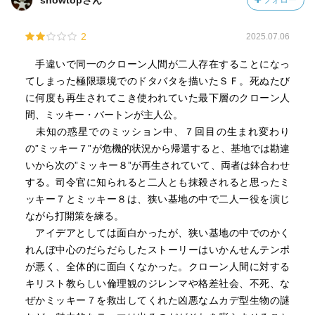
snowtopさん
フォロー
2
2025.07.06
手違いで同一のクローン人間が二人存在することになっ
てしまった極限環境でのドタバタを描いたＳＦ。死ぬたび
に何度も再生されてこき使われていた最下層のクローン人
間、ミッキー・バートンが主人公。
未知の惑星でのミッション中、７回目の生まれ変わり
の”ミッキー７”が危機的状況から帰還すると、基地では勘違
いから次の”ミッキー８”が再生されていて、両者は鉢合わせ
する。司令官に知られると二人とも抹殺されると思ったミ
ッキー７とミッキー８は、狭い基地の中で二人一役を演じ
ながら打開策を練る。
アイデアとしては面白かったが、狭い基地の中でのかく
れんぼ中心のだらだらしたストーリーはいかんせんテンポ
が悪く、全体的に面白くなかった。クローン人間に対する
キリスト教らしい倫理観のジレンマや格差社会、不死、な
ぜかミッキー７を救出してくれた凶悪なムカデ型生物の謎