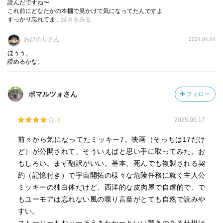
読んだですね〜
これ前にどなたかの本棚で見かけて気になってたんですよ
すっかり忘れてま...
続きをみる
主要登場人物も６人しかいないので、海外物ＳＦが苦手な
人にもお勧め。
おびのりさん
2024.04.04
ほうう。
オチにもうひとひねりあったらな～。
読めるかな。
実はミッキー６は生きてました、なんてね。
あ、ミッキー１が生きてたなんてのもいいな。
★３，５です。
ボマルツォさん
フォロー
既に映画化も決まっているようで「Ｍｉｃｋeｙ１７」のタ
4
2025.05.17
イトルで２０２４年３月２９日に全米公開予定と書いてあ
前々から気になってたミッキー7。映画（そっちは17だけ
る。もう公開済みなのかな？
ど）が公開されて、そういえばと思い手に取ってみた。お
筋は分かっているので観る気はないが、大型のムカデ型生
もしろい。まず翻訳がいい。基本、死んでも複製される契
命体のシーンだけはちょっと観たい。
約（記憶付き）で宇宙開拓の様々な危険任務に就く主人公
怖いもの見たさで。
ミッキーの独白体だけど、西洋的な皮肉屋で自虐的で、で
もユーモアは忘れない風の喋り言葉がとても自然で読みや
kemukemuさんのレビューを読んで、おもしろそうだな～
すい。
と思って借りてみた１冊です。