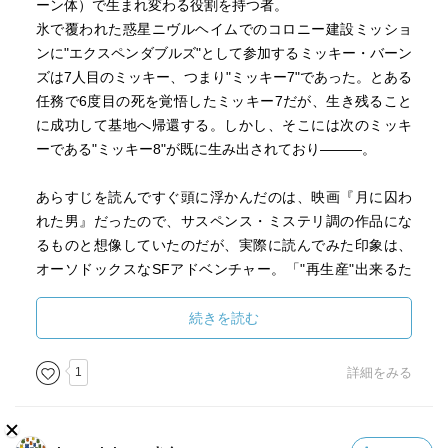
ーン体）で生まれ変わる役割を持つ者。
氷で覆われた惑星ニヴルヘイムでのコロニー建設ミッショ
ンに"エクスペンダブルズ"として参加するミッキー・バーン
ズは7人目のミッキー、つまり"ミッキー7"であった。とある
任務で6度目の死を覚悟したミッキー7だが、生き残ること
に成功して基地へ帰還する。しかし、そこには次のミッキ
ーである"ミッキー8"が既に生み出されており―――。
あらすじを読んですぐ頭に浮かんだのは、映画『月に囚わ
れた男』だったので、サスペンス・ミステリ調の作品にな
るものと想像していたのだが、実際に読んでみた印象は、
オーソドックスなSFアドベンチャー。「"再生産"出来るた
めに使い捨てられる、記憶を引き継ぐクローン体」という
のは、SF好きには堪らない設定で、さらに「本来1体しか存
続きを読む
在してはいけないクローン体が、同時に2体存在してしまっ
ている」となると、その設定を活かしたトリック等が期待
1
詳細をみる
されたのだが・・・だが・・・。
映画化のタイトルは、原題の『ミッキー7』から、使い捨て