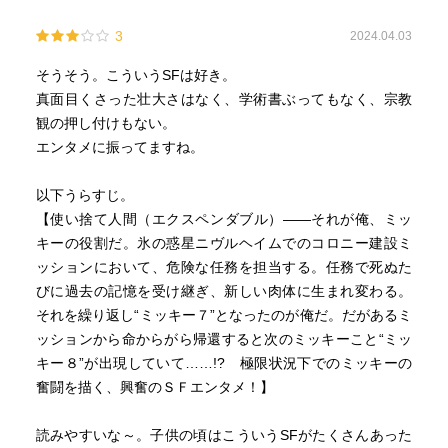
3
2024.04.03
そうそう。こういうSFは好き。
真面目くさった壮大さはなく、学術書ぶってもなく、宗教
観の押し付けもない。
エンタメに振ってますね。
以下うらすじ。
【使い捨て人間（エクスペンダブル）――それが俺、ミッ
キーの役割だ。氷の惑星ニヴルヘイムでのコロニー建設ミ
ッションにおいて、危険な任務を担当する。任務で死ぬた
びに過去の記憶を受け継ぎ、新しい肉体に生まれ変わる。
それを繰り返し“ミッキー７”となったのが俺だ。だがあるミ
ッションから命からがら帰還すると次のミッキーこと“ミッ
キー８”が出現していて……!? 極限状況下でのミッキーの
奮闘を描く、興奮のＳＦエンタメ！】
読みやすいな～。子供の頃はこういうSFがたくさんあった