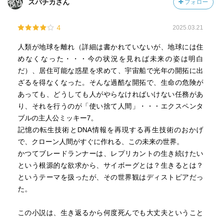
スパチカさん
フォロー
4
2025.03.21
人類が地球を離れ（詳細は書かれていないが、地球には住
めなくなった・・・今の状況を見れば未来の姿は明白
だ）、居住可能な惑星を求めて、宇宙船で光年の開拓に出
ざるを得なくなった。そんな過酷な開拓で、生命の危険が
あっても、どうしても人がやらなければいけない任務があ
り、それを行うのが「使い捨て人間」・・・エクスペンタ
ブルの主人公ミッキー7。
記憶の転生技術とDNA情報を再現する再生技術のおかげ
で、クローン人間がすぐに作れる、この未来の世界。
かつてブレードランナーは、レプリカントの生き続けたい
という根源的な欲求から、サイボーグとは？生きるとは？
というテーマを扱ったが、その世界観はディストピアだっ
た。
この小説は、生き返るから何度死んでも大丈夫ということ