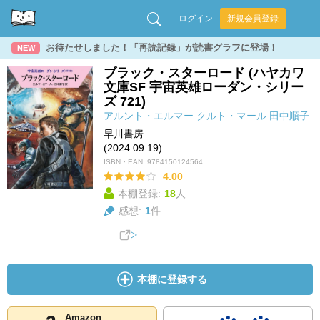
ログイン
新規会員登録
お待たせしました！「再読記録」が読書グラフに登場！
NEW
ブラック・スターロード (ハヤカワ
文庫SF 宇宙英雄ローダン・シリー
ズ 721)
アルント・エルマー
クルト・マール
田中順子
早川書房
(2024.09.19)
ISBN・EAN:
9784150124564
4.00
本棚登録:
18
人
感想:
1
件
本棚に登録する
Amazon