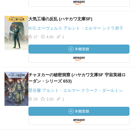
大気工場の反乱 (ハヤカワ文庫SF)
H.G.エーヴェルス アルント・エルマー シドラ房子
27
4.00
1
チャヌカーの秘密洞窟 (ハヤカワ文庫SF 宇宙英雄ロ
ーダン・シリーズ 653)
星谷馨 アルント・エルマー クラーク・ダールトン
26
3.50
1