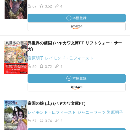
67
3.52
4
異世界の虜囚 (ハヤカワ文庫FT リフトウォー・サー
ガ)
岩原明子 レイモンド・E.フィースト
59
3.72
4
帝国の娘 (上) (ハヤカワ文庫FT)
レイモンド・E.フィースト ジャニーワーツ 岩原明子
57
3.74
2