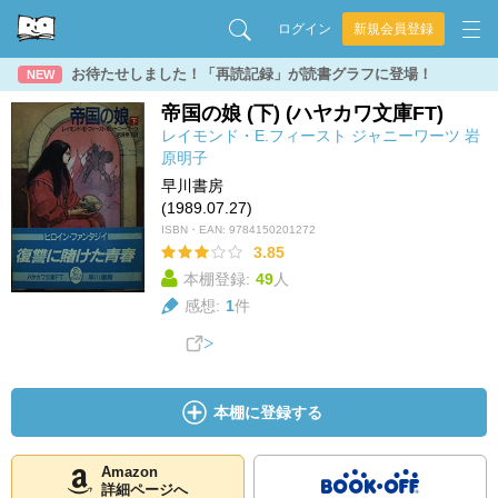
ログイン
新規会員登録
お待たせしました！「再読記録」が読書グラフに登場！
NEW
帝国の娘 (下) (ハヤカワ文庫FT)
レイモンド・E.フィースト
ジャニーワーツ
岩
原明子
早川書房
(1989.07.27)
ISBN・EAN:
9784150201272
3.85
本棚登録:
49
人
感想:
1
件
本棚に登録する
Amazon
詳細ページへ