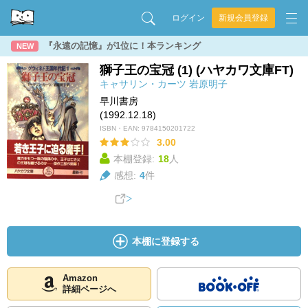
ログイン
新規会員登録
『永遠の記憶』が1位に！本ランキング
NEW
獅子王の宝冠 (1) (ハヤカワ文庫FT)
キャサリン・カーツ
岩原明子
早川書房
(1992.12.18)
ISBN・EAN:
9784150201722
3.00
本棚登録:
18
人
感想:
4
件
本棚に登録する
Amazon
詳細ページへ