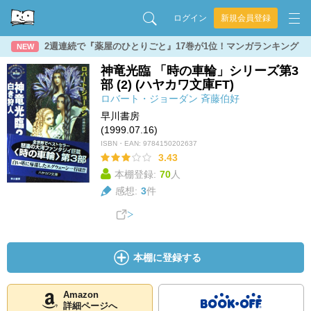
ログイン
新規会員登録
2週連続で『薬屋のひとりごと』17巻が1位！マンガランキング
NEW
神竜光臨 「時の車輪」シリーズ第3
部 (2) (ハヤカワ文庫FT)
ロバート・ジョーダン
斉藤伯好
早川書房
(1999.07.16)
ISBN・EAN:
9784150202637
3.43
本棚登録:
70
人
感想:
3
件
本棚に登録する
Amazon
詳細ページへ