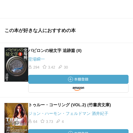
この本が好きな人におすすめの本
バビロンの秘文字 追跡篇 (II)
堂場瞬一
294
3.42
30
トゥルー・コーリング (VOL.2) (竹書房文庫)
ジョン・ハーモン・フェルドマン 酒井紀子
64
3.73
4