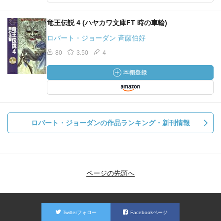
竜王伝説 4 (ハヤカワ文庫FT 時の車輪)
ロバート・ジョーダン 斉藤伯好
80
3.50
4
ロバート・ジョーダンの作品ランキング・新刊情報
ページの先頭へ
Twitterフォロー
Facebookページ