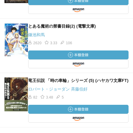
とある魔術の禁書目録(2) (電撃文庫)
鎌池和馬
2620
3.33
106
竜王伝説 「時の車輪」シリーズ (5) (ハヤカワ文庫FT)
ロバート・ジョーダン 斉藤伯好
82
3.48
5