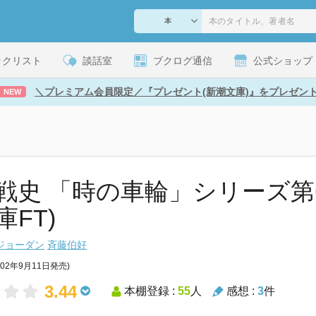
ックリスト
談話室
ブクログ通信
公式ショップ
＼プレミアム会員限定／『プレゼント(新潮文庫)』をプレゼン
NEW
戦史 「時の車輪」シリーズ第6部
庫FT)
ジョーダン
斉藤伯好
002年9月11日発売)
3.44
本棚登録 :
55
人
感想 :
3
件