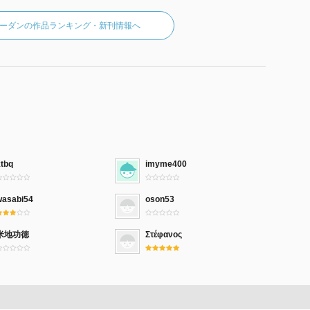
ーダンの作品ランキング・新刊情報へ
ktbq
imyme400
wasabi54
oson53
米地功徳
Στέφανος