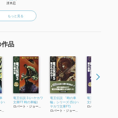
冴木忍
もっと見る
の作品
車
竜王伝説 3 (ハヤカワ
竜王伝説 「時の車
竜王伝説 4 (ハヤカワ
 (ハ
文庫FT 時の車輪)
輪」シリーズ (5) (ハ
文庫FT 時の車輪)
ロバート・ジョー...
ヤカワ文庫FT)
ロバート・ジョー...
..
ロバート・ジョー...