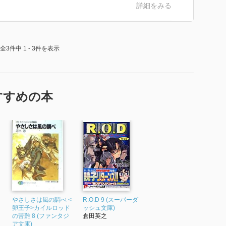
詳細をみる
全3件中 1 - 3件を表示
すすめの本
やさしさは風の調べ <
R.O.D 9 (スーパーダ
卵王子>カイルロッド
ッシュ文庫)
の苦難 8 (ファンタジ
倉田英之
ア文庫)