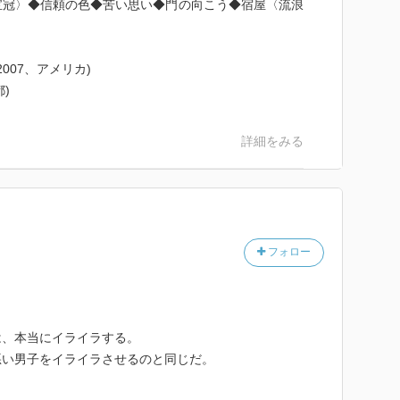
宝冠〉◆信頼の色◆苦い思い◆門の向こう◆宿屋〈流浪
2007、アメリカ)
都)
詳細をみる
フォロー
は、本当にイライラする。
悪い男子をイライラさせるのと同じだ。