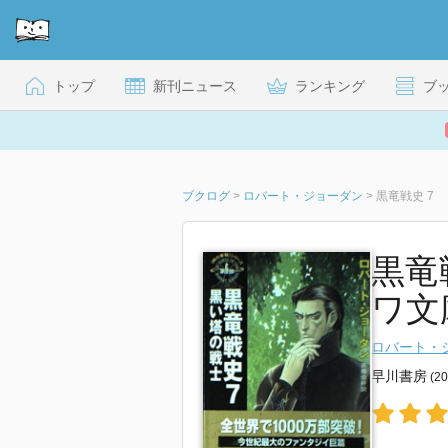
トップ
新刊ニュース
ランキング
ブ
ブクログ
>
ロバート・ジョーダン
>
黒竜戦史 7
黒竜
ワ文
ロバート・
早川書房
(2