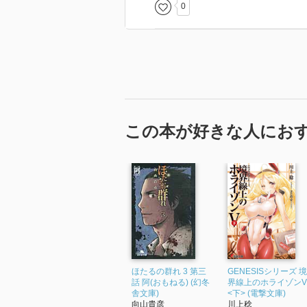
0
この本が好きな人にお
ほたるの群れ 3 第三
GENESISシリーズ 境
話 阿(おもねる) (幻冬
界線上のホライゾンV
舎文庫)
<下> (電撃文庫)
向山貴彦
川上稔