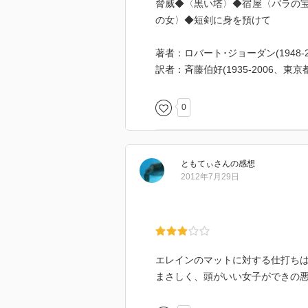
脅威◆〈黒い塔〉◆宿屋〈バラの
の女〉◆短剣に身を預けて
著者：ロバート･ジョーダン(1948-
訳者：斉藤伯好(1935-2006、東京
0
ともてぃ
さん
の感想
2012年7月29日
エレインのマットに対する仕打ち
まさしく、頭がいい女子ができの