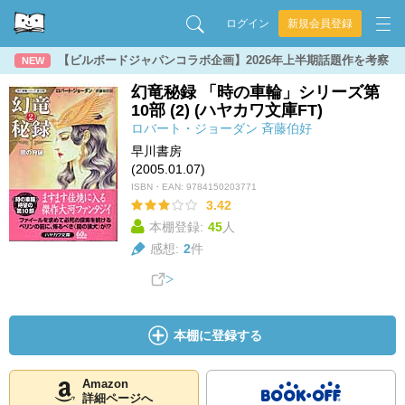
ログイン
新規会員登録
【ビルボードジャパンコラボ企画】2026年上半期話題作を考察
NEW
幻竜秘録 「時の車輪」シリーズ第
10部 (2) (ハヤカワ文庫FT)
ロバート・ジョーダン
斉藤伯好
早川書房
(2005.01.07)
ISBN・EAN:
9784150203771
3.42
本棚登録:
45
人
感想:
2
件
本棚に登録する
Amazon
詳細ページへ