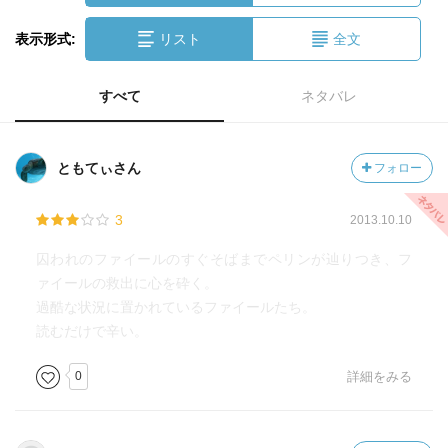
表示形式:
リスト
全文
すべて
ネタバレ
ともてぃさん
フォロー
3
2013.10.10
囚われのファイールのすぐそばまでペリンが辿りつき、フ
ァイールの救出に心を砕く。
過酷な状況に置かれているファイールたち。
読むだけで辛い。
0
詳細をみる