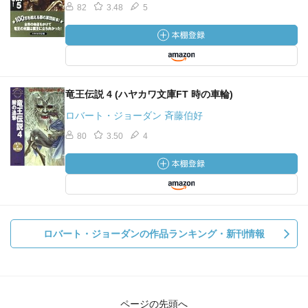
82
3.48
5
竜王伝説 4 (ハヤカワ文庫FT 時の車輪)
ロバート・ジョーダン 斉藤伯好
80
3.50
4
ロバート・ジョーダンの作品ランキング・新刊情報
ページの先頭へ