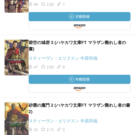
48
2.92
7
碧空の城砦 3 (ハヤカワ文庫FT マラザン斃れし者の
書)
スティーヴン・エリクスン 中原尚哉
47
2.92
6
砂塵の魔門 2 (ハヤカワ文庫FT マラザン斃れし者の書
2)
スティーヴン・エリクスン 中原尚哉
31
2.71
3