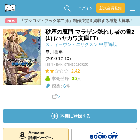
ログイン
新規会員登録
「ブクログ・ブック第二弾」制作決定＆掲載する感想大募集！
NEW
砂塵の魔門 マラザン斃れし者の書2
(1) (ハヤカワ文庫FT)
スティーヴン・エリクスン
中原尚哉
早川書房
(2010.12.10)
ISBN・EAN:
9784150205256
2.42
本棚登録:
35
人
感想:
6
件
本棚に登録する
Amazon
詳細ページへ