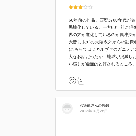
60年前の作品。西暦3700年代
民地化している。一方60年前に想
界の方が進化しているのが興味深か
大昔に未知の太陽系外からの訪問
(こちらではミネルヴァのガニメア
大なお話だったが、地球が消滅し
い感じが虚無的と評されるところ
5
波瀬龍
さん
の感想
2018年10月28日