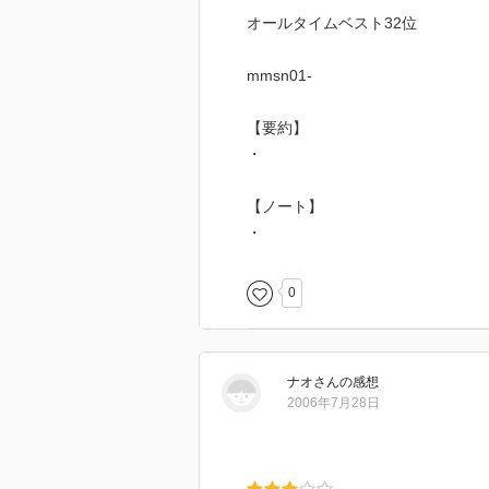
オールタイムベスト32位
mmsn01-
【要約】
・
【ノート】
・
0
ナオ
さん
の感想
2006年7月28日