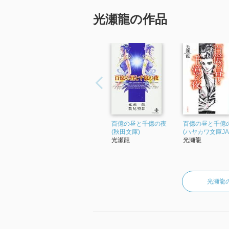
光瀬龍の作品
百億の昼と千億の夜
百億の昼と千億
(秋田文庫)
(ハヤカワ文庫JA
光瀬龍
光瀬龍
光瀬龍