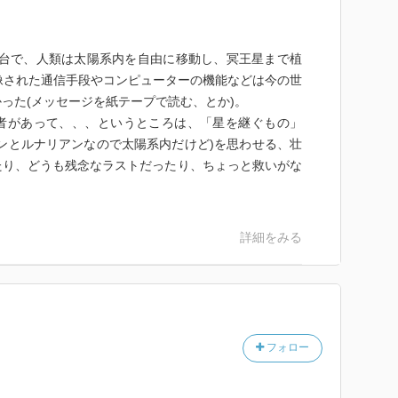
が舞台で、人類は太陽系内を自由に移動し、冥王星まで植
像された通信手段やコンピューターの機能などは今の世
った(メッセージを紙テープで読む、とか)。
者があって、、、というところは、「星を継ぐもの」
ンとルナリアンなので太陽系内だけど)を思わせる、壮
たり、どうも残念なラストだったり、ちょっと救いがな
。
詳細をみる
フォロー