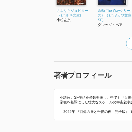
さよならジュピター
永劫 The Wayシリー
下 (ハルキ文庫)
ズ (下) (ハヤカワ文庫
小松左京
SF)
グレッグ・ベア
著者プロフィール
小説家。SF作品を多数発表し、中でも『百
常観を基調にした壮大なスケールの宇宙叙事詩
「2022年 『百億の昼と千億の夜 完全版』