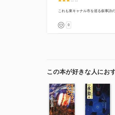
これも東キャナル市を巡る叙事詩
0
この本が好きな人にお