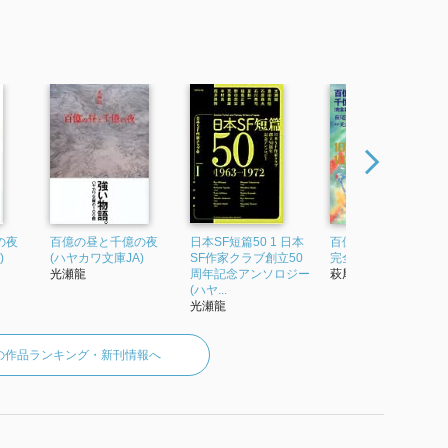
の夜
百億の昼と千億の夜
日本SF短篇50 1 日本
百億の昼と千億の夜
)
(ハヤカワ文庫JA)
SF作家クラブ創立50
完全版
光瀬龍
周年記念アンソロジー
萩尾望都
(ハヤ...
光瀬龍
の作品ランキング・新刊情報へ