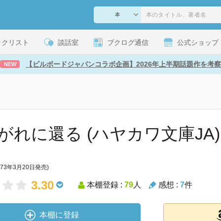
ックリスト
談話室
ブクログ通信
公式ショップ
【ビルボードジャパンコラボ企画】2026年上半期話題作を考察
NEW
がれに還る (ハヤカワ文庫JA)
973年3月20日発売)
3.30
本棚登録 :
79
人
感想 :
7
件
本棚に登録