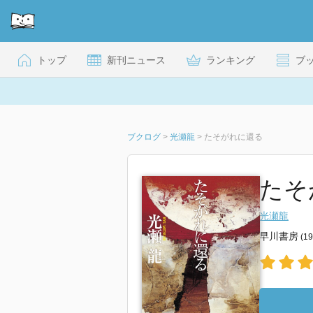
トップ
新刊ニュース
ランキング
ブ
ブクログ
>
光瀬龍
>
たそがれに還る
たそ
光瀬龍
早川書房
(1