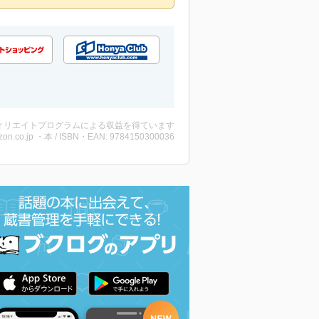
ィリエイトプログラムによる収益を得ています
on.co.jp ・本 / ISBN・EAN: 9784150300036