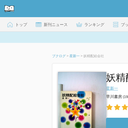
トップ
新刊ニュース
ランキング
ブ
ブクログ
>
星新一
>
妖精配給会社
妖精
星新一
早川書房
(1