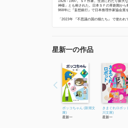
1926 - 1997。ＳＦ作家。生涯にわた
神様」とも称された。日本ＳＦの草創期から
968年に『妄想銀行』で日本推理作家協会賞
「2023年 『不思議の国の猫たち』 で使わ
星新一の作品
ボッコちゃん (新潮文
きまぐれロボット
庫)
川文庫)
星新一
星新一