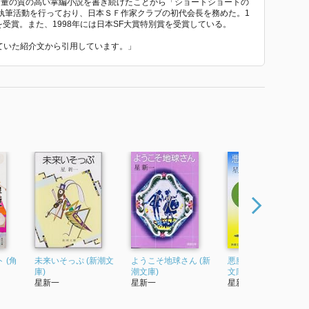
り膨大な量の質の高い掌編小説を書き続けたことから「ショートショートの
執筆活動を行っており、日本ＳＦ作家クラブの初代会長を務めた。1
を受賞。また、1998年には日本SF大賞特別賞を受賞している。
れていた紹介文から引用しています。」
 (角
未来いそっぷ (新潮文
ようこそ地球さん (新
悪魔のいる天国 (新潮
庫)
潮文庫)
文庫)
星新一
星新一
星新一