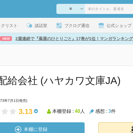
ックリスト
談話室
ブクログ通信
公式ショップ
2週連続で『薬屋のひとりごと』17巻が1位！マンガランキング
NEW
配給会社 (ハヤカワ文庫JA)
973年7月1日発売)
3.13
本棚登録 :
40
人
感想 :
3
件
本棚に登録