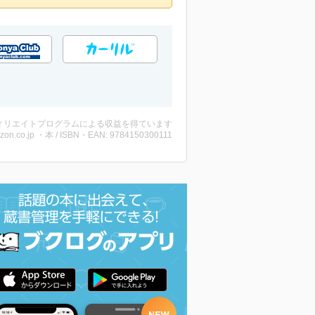
ィリエイトプログラムによる収益を得ています
zon.co.jp ・本 / ISBN・EAN: 9784150300111