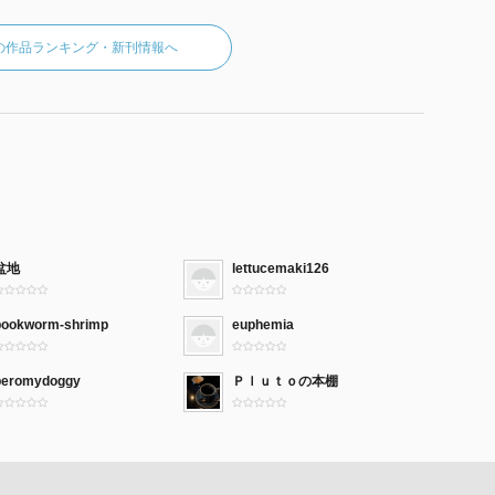
の作品ランキング・新刊情報へ
盆地
lettucemaki126
bookworm-shrimp
euphemia
peromydoggy
Ｐｌｕｔｏの本棚