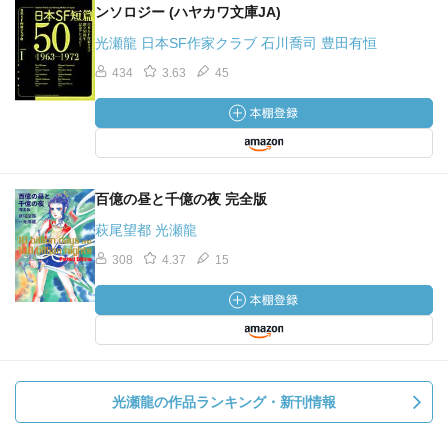
ンソロジー (ハヤカワ文庫JA)
光瀬龍 日本SF作家クラブ 石川喬司 豊田有恒
434
3.63
45
百億の昼と千億の夜 完全版
萩尾望都 光瀬龍
308
4.37
15
光瀬龍の作品ランキング・新刊情報