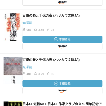
百億の昼と千億の夜 (ハヤカワ文庫JA)
光瀬龍
981
3.65
93
百億の昼と千億の夜 (ハヤカワ文庫JA)
光瀬龍
481
3.79
60
日本SF短篇50 1 日本SF作家クラブ創立50周年記念ア