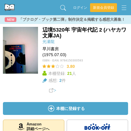
ログイン
新規会員登録
「ブクログ・ブック第二弾」制作決定＆掲載する感想大募集！
NEW
辺境5320年 宇宙年代記 2 (ハヤカワ
文庫JA)
光瀬龍
早川書房
(1975.07.03)
ISBN・EAN:
9784150300593
3.80
本棚登録:
21
人
感想:
2
件
本棚に登録する
Amazon
詳細ページへ