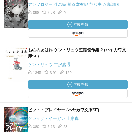
アンソロジー 伴名練 斜線堂有紀 芦沢央 八島游舷
898
3.78
40
もののあはれ ケン・リュウ短篇傑作集 2 (ハヤカワ文
庫SF)
ケン・リュウ 古沢嘉通
1345
3.91
120
ビット・プレイヤー (ハヤカワ文庫SF)
グレッグ・イーガン 山岸真
380
3.63
23