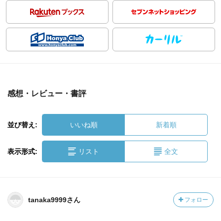
感想・レビュー・書評
並び替え:
いいね順
新着順
表示形式:
リスト
全文
tanaka9999さん
フォロー