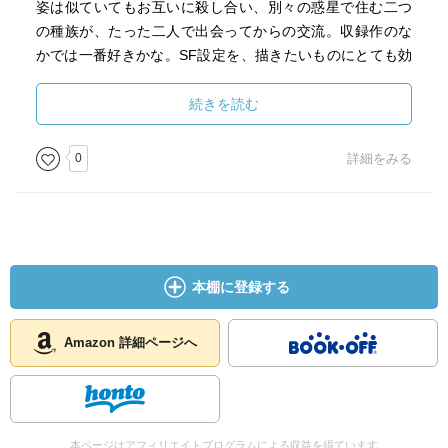
姿は似ていてもお互いに殺し合い、別々の惑星で住む二つ
の種族が、たった二人で出会ってからの交流。収録作のな
かでは一番好きかな。SF設定を、描きたいものにとても効
果的に利用している。
続きを読む
「心中天浦島」
地上人と宇宙船乗組員とのギャップ。
0
詳細をみる
「ステファンの六つ子」
ティプトリーに少し似た感じのあったなーと。こういう物
語の始まりを描いた作品の読後感は好き。
本棚に登録する
「黒い明日」
「心中天浦島」の関係も、ジェネレーションギャップが拡
大したもののように思えたが、こちらはそれの理由を恐ろ
Amazon 詳細ページへ
しい解釈に。
本ページはアフィリエイトプログラムによる収益を得ています