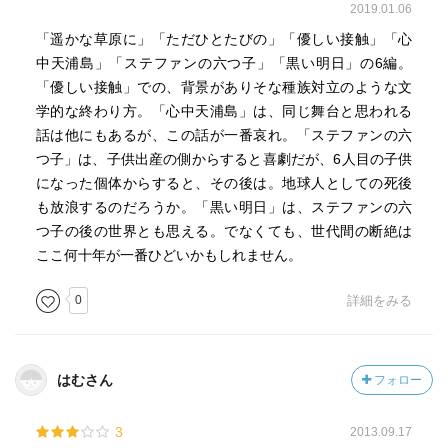
2019.01.06
「遥かな草原に」「ただひとたびの」「優しい接触」「心
中天浦島」「ステファンの六つ子」「黒い明日」の6編。
「優しい接触」での、背景がありそな種族対立のような文
学的な終わり方。「心中天浦島」は、同じ舞台と思われる
話は他にもあるが、この話が一番哀れ。「ステファンの六
つ子」は、子供出産の側からすると喜劇だが、6人目の子供
になった個体からすると、その後は。地球人としての死後
も放浪するのだろうか。「黒い明日」は、ステファンの六
つ子の後の世界とも思える。でなくても、世代間の断絶は
ここ何十年が一番ひどいかもしれません。
0
詳細をみる
はむさん
フォロー
3
2013.09.17