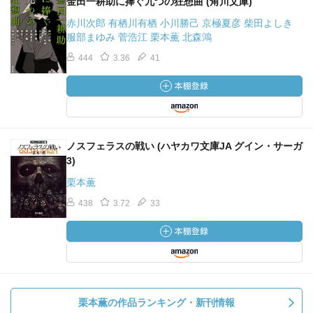
金田一耕助に捧ぐ九つの狂想曲 (角川文庫)
赤川次郎 有栖川有栖 小川勝己 京極夏彦 柴田よしき
服部まゆみ 菅浩江 栗本薫 北森鴻
444
3.36
41
ノスフェラスの戦い (ハヤカワ文庫JA グイン・サーガ
3)
栗本薫
438
3.72
33
栗本薫の作品ランキング・新刊情報