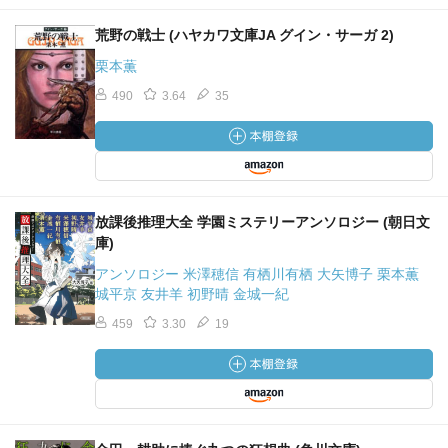
荒野の戦士 (ハヤカワ文庫JA グイン・サーガ 2)
栗本薫
490
3.64
35
放課後推理大全 学園ミステリーアンソロジー (朝日文
庫)
アンソロジー 米澤穂信 有栖川有栖 大矢博子 栗本薫
城平京 友井羊 初野晴 金城一紀
459
3.30
19