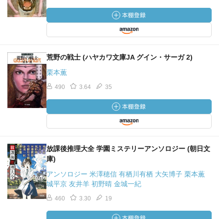
荒野の戦士 (ハヤカワ文庫JA グイン・サーガ 2)
栗本薫
490
3.64
35
放課後推理大全 学園ミステリーアンソロジー (朝日文
庫)
アンソロジー 米澤穂信 有栖川有栖 大矢博子 栗本薫
城平京 友井羊 初野晴 金城一紀
460
3.30
19