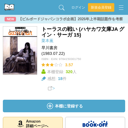
ログイン
新規会員登録
【ビルボードジャパンコラボ企画】2026年上半期話題作を考察
NEW
トーラスの戦い (ハヤカワ文庫JA グ
イン・サーガ 15)
栗本薫
早川書房
(1983.07.22)
ISBN・EAN:
9784150301750
3.57
本棚登録:
320
人
感想:
18
件
本棚に登録する
Amazon
詳細ページへ