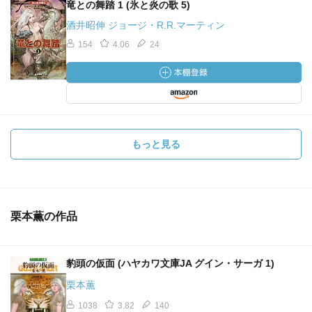
竜との舞踏 1 (氷と炎の歌 5)
酒井昭伸 ジョージ・R.R.マーティン
154
4.06
24
もっと見る
栗本薫の作品
豹頭の仮面 (ハヤカワ文庫JA グイン・サーガ 1)
栗本薫
1038
3.82
140