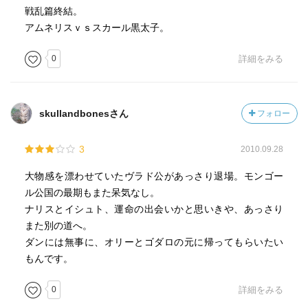
戦乱篇終結。
アムネリスｖｓスカール黒太子。
0
詳細をみる
skullandbonesさん
フォロー
3
2010.09.28
大物感を漂わせていたヴラド公があっさり退場。モンゴー
ル公国の最期もまた呆気なし。
ナリスとイシュト、運命の出会いかと思いきや、あっさり
また別の道へ。
ダンには無事に、オリーとゴダロの元に帰ってもらいたい
もんです。
0
詳細をみる