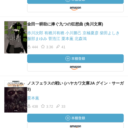
金田一耕助に捧ぐ九つの狂想曲 (角川文庫)
赤川次郎 有栖川有栖 小川勝己 京極夏彦 柴田よしき
服部まゆみ 菅浩江 栗本薫 北森鴻
444
3.36
41
ノスフェラスの戦い (ハヤカワ文庫JA グイン・サーガ
3)
栗本薫
438
3.72
33