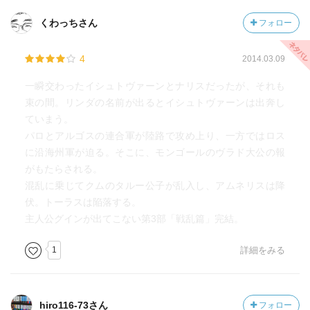
くわっちさん
フォロー
4
2014.03.09
一瞬交わったイシュトヴァーンとナリスだったが、それも
束の間。リンダの名前が出るとイシュトヴァーンは出奔し
ていまう。
パロとアルゴスの連合軍が陸路で攻め上り、一方ではロス
に沿海州軍が迫る。そこに、モンゴールのヴラド大公の報
がもたらされる。
混乱に乗じてクムのタルー公子が乱入し、アムネリスは降
伏。トーラスは陥落する。
主人公グインが出てこない第3部「戦乱篇」完結。
1
詳細をみる
hiro116-73さん
フォロー