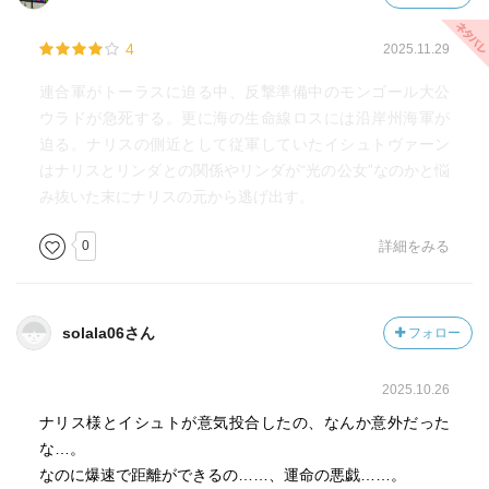
4
2025.11.29
連合軍がトーラスに迫る中、反撃準備中のモンゴール大公
ウラドが急死する。更に海の生命線ロスには沿岸州海軍が
迫る。ナリスの側近として従軍していたイシュトヴァーン
はナリスとリンダとの関係やリンダが“光の公女”なのかと悩
み抜いた末にナリスの元から逃げ出す。
0
詳細をみる
solala06さん
フォロー
2025.10.26
ナリス様とイシュトが意気投合したの、なんか意外だった
な…。
なのに爆速で距離ができるの……、運命の悪戯……。