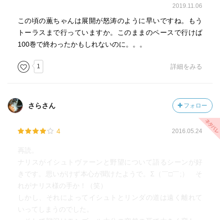
2019.11.06
この頃の薫ちゃんは展開が怒涛のように早いですね。もう
トーラスまで行っていますか。このままのペースで行けば
100巻で終わったかもしれないのに。。。
1
詳細をみる
さらさん
フォロー
4
2016.05.24
再読。
ナリスがイシュトヴァーンと野望について語るシーンが好
きです。思いがけず本心が聞けたようで。Σ（￣□￣;） そ
れがナリス様の手か！（笑）
しかし、それによってイシュトとリンダの道は遠く離れて
いってしまうのでした。