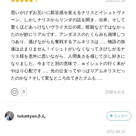
5
2012.01.26
思いがけずお互いに親近感を覚えるナリスとイシュトヴァ
ーン。しかしナリスからリンダの話を聞き、出奔。そして
驚くほどあっけないヴラド大公の死。暗殺などではなかっ
たのが妙にリアルです。アンダヌスのたくらみも崩壊しつ
つあり、逃げながらも奮戦するアムネリスは…。物語の加
速は止まりません！イシュトがいなくなってさびしがるナ
リス様を意外に思いながら、人間臭さを感じて少し好きに
なりました。今までと別の意味で…ｗイシュトの行く末が
やはり心配です…。光の公女ってやっぱりアムネリスだっ
たのかな？そして変なところ出てきたクムも…。
0
詳細をみる
tukattyanさん
フォロー
2011.09.16