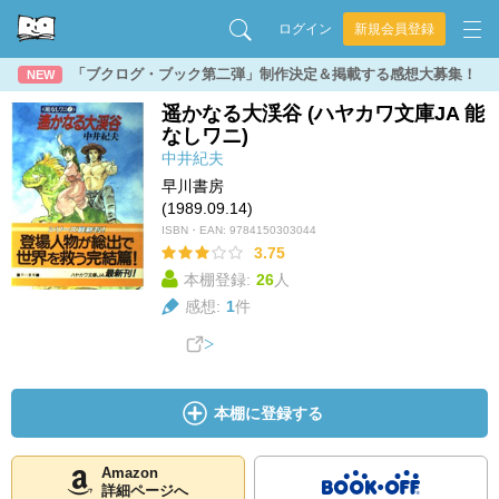
ログイン
新規会員登録
「ブクログ・ブック第二弾」制作決定＆掲載する感想大募集！
NEW
遥かなる大渓谷 (ハヤカワ文庫JA 能
なしワニ)
中井紀夫
早川書房
(1989.09.14)
ISBN・EAN:
9784150303044
3.75
本棚登録:
26
人
感想:
1
件
本棚に登録する
Amazon
詳細ページへ