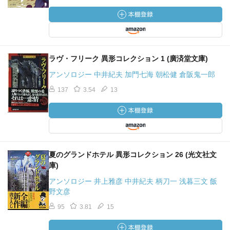
ラヴ・フリーク 異形コレクション 1 (廣済堂文庫)
アンソロジー 中井紀夫 加門七海 朝松健 倉阪鬼一郎
137
3.54
13
夏のグランドホテル 異形コレクション 26 (光文社文
庫)
アンソロジー 井上雅彦 中井紀夫 柄刀一 浅暮三文 飯
野文彦
95
3.81
15