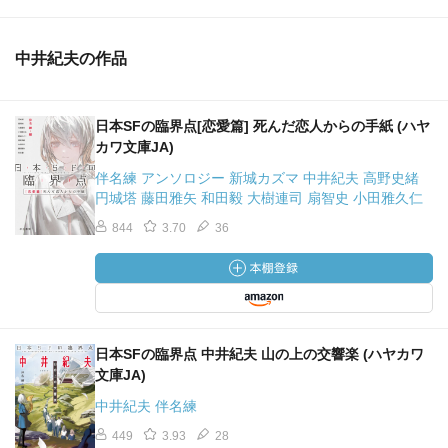
中井紀夫の作品
日本SFの臨界点[恋愛篇] 死んだ恋人からの手紙 (ハヤ
カワ文庫JA)
伴名練 アンソロジー 新城カズマ 中井紀夫 高野史緒
円城塔 藤田雅矢 和田毅 大樹連司 扇智史 小田雅久仁
844
3.70
36
日本SFの臨界点 中井紀夫 山の上の交響楽 (ハヤカワ
文庫JA)
中井紀夫 伴名練
449
3.93
28