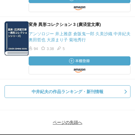
変身 異形コレクション 3 (廣済堂文庫)
アンソロジー 井上雅彦 倉阪鬼一郎 久美沙織 中井紀夫
奥田哲也 大原まり子 菊地秀行
94
3.38
5
中井紀夫の作品ランキング・新刊情報
ページの先頭へ