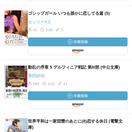
ゴシップガール いつも誰かに恋してる篇 (5)
セシリーV.Z.
41
3.68
5
動乱の序章 5 デルフィニア戦記 第III部 (中公文庫)
茅田砂胡
599
4.02
41
世界平和は一家団欒のあとに(8)恋する休日 (電撃文
庫)