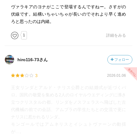
ヴァラキアのヨナがここで登場するんですねー。さすがの
伏線です。結構いちゃいちゃが長いのでそれより早く進め
ろと思ったのは内緒。
1
詳細をみる
hiro116-73さん
フォロー
3
2026.01.06
王女リンダとアルド・ナリス公爵との結婚式が近づくパ
ロ。国民の敬愛を集める2人のロイヤルウエディングに沸き
立つクリスタルの都。リンダをノスフェラスへ飛ばした古
代機械の前での会話、アムブラの学生たちとの交流で更に
ナリスに惹かれるリンダ。
モンゴールではアムネリスとイシュトヴァーンの動揺
が…。