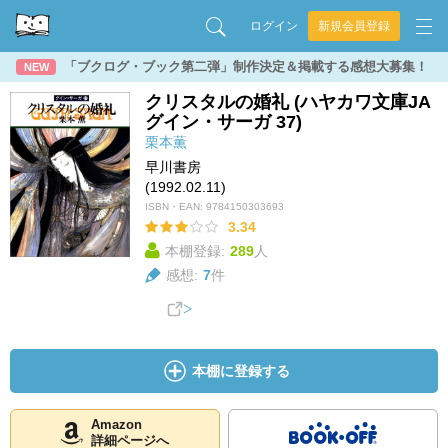
ログイン
新規会員登録
「ブクログ・ブック第二弾」制作決定＆掲載する感想大募集！
NEW
クリスタルの婚礼 (ハヤカワ文庫JA
グイン・サーガ 37)
栗本薫
早川書房
(1992.02.11)
ISBN・EAN:
9784150303693
3.34
本棚登録:
289
人
感想:
7
件
本棚に登録する
Amazon
詳細ページへ