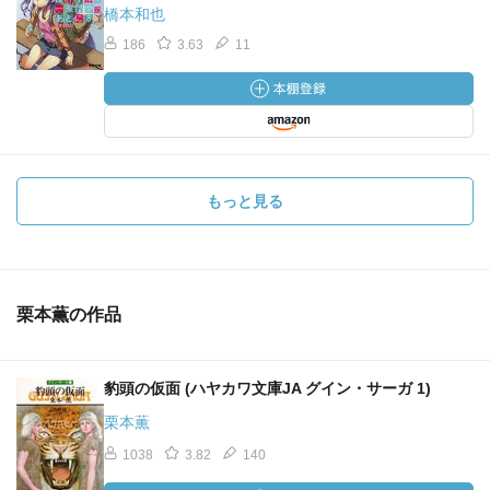
橋本和也
186
3.63
11
もっと見る
栗本薫の作品
豹頭の仮面 (ハヤカワ文庫JA グイン・サーガ 1)
栗本薫
1038
3.82
140