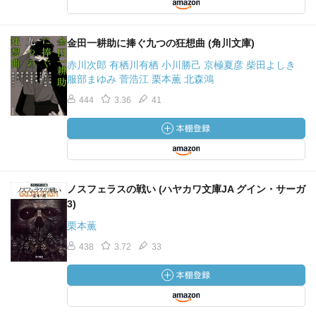
金田一耕助に捧ぐ九つの狂想曲 (角川文庫)
赤川次郎 有栖川有栖 小川勝己 京極夏彦 柴田よしき
服部まゆみ 菅浩江 栗本薫 北森鴻
444
3.36
41
ノスフェラスの戦い (ハヤカワ文庫JA グイン・サーガ
3)
栗本薫
438
3.72
33