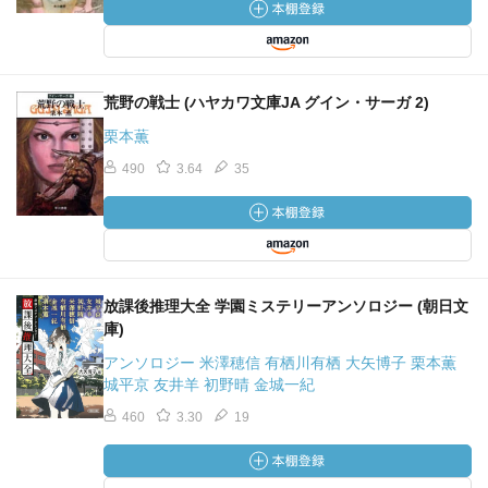
荒野の戦士 (ハヤカワ文庫JA グイン・サーガ 2)
栗本薫
490
3.64
35
放課後推理大全 学園ミステリーアンソロジー (朝日文
庫)
アンソロジー 米澤穂信 有栖川有栖 大矢博子 栗本薫
城平京 友井羊 初野晴 金城一紀
460
3.30
19