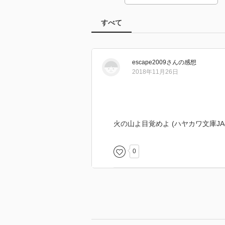
すべて
escape2009
さん
の感想
2018年11月26日
火の山よ目覚めよ (ハヤカワ文庫J
0