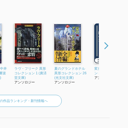
 中井
ラヴ・フリーク 異形
夏のグランドホテル
変身 異形コレクショ
響楽
コレクション 1 (廣済
異形コレクション 26
ン 3 (廣済堂文庫)
)
堂文庫)
(光文社文庫)
アンソロジー
アンソロジー
アンソロジー
の作品ランキング・新刊情報へ