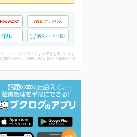
購入ストア一覧
ィリエイトプログラムによる収益を得ています
・本 (352ページ) / ISBN・EAN: 9784150303990