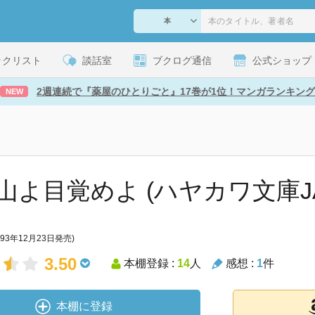
ックリスト
談話室
ブクログ通信
公式ショップ
2週連続で『薬屋のひとりごと』17巻が1位！マンガランキング
NEW
山よ目覚めよ (ハヤカワ文庫J
993年12月23日発売)
3.50
本棚登録 :
14
人
感想 :
1
件
本棚に登録