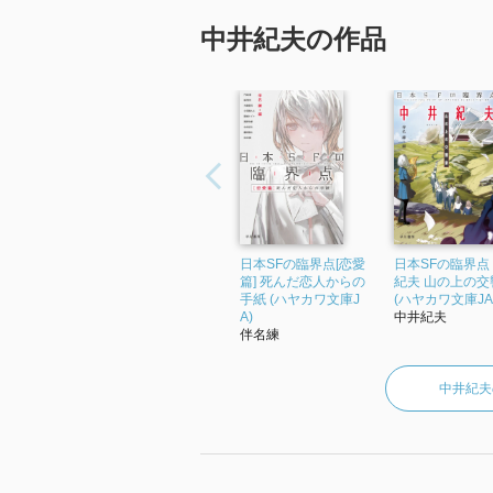
中井紀夫の作品
日本SFの臨界点[恋愛
日本SFの臨界点
篇] 死んだ恋人からの
紀夫 山の上の交
手紙 (ハヤカワ文庫J
(ハヤカワ文庫JA
A)
中井紀夫
伴名練
中井紀夫