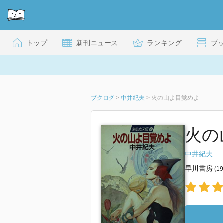
トップ
新刊ニュース
ランキング
ブ
ブクログ
>
中井紀夫
>
火の山よ目覚めよ
火の
中井紀夫
早川書房
(1