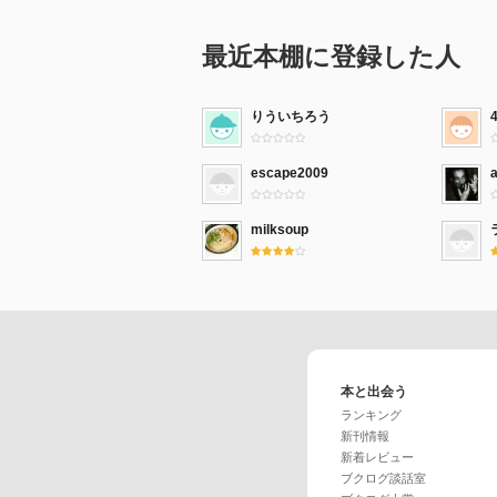
最近本棚に登録した人
りういちろう
escape2009
milksoup
本と出会う
ランキング
新刊情報
新着レビュー
ブクログ談話室