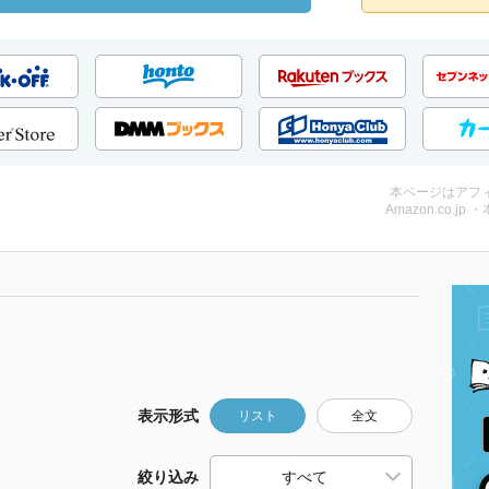
本ページはアフ
Amazon.co.jp 
表示形式
リスト
全文
絞り込み