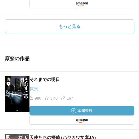
もっと見る
原尞の作品
それまでの明日
原尞
980
3.40
167
天使たちの探偵 (ハヤカワ文庫JA)