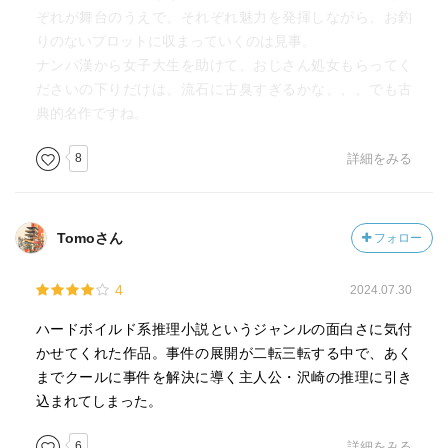
といって卑屈にもならない。読者の眼の前にいつの間にか
ぞれが舞台のうえで、それぞれ魅力を発揮しながら、お釣
あるイメージが上がっていく。
りのないプロットに収まっていくのは見事。
しかし、気付いたであろうか？
ナンパ漢から女子大生を助けて、おじさん処女もらってく
文中、沢崎の人と成りを表した描写など一切ないことを。
ださいの下りだけは、流石に古臭すぎるかな、、、でも古
原は沢崎の台詞と仕草、動きだけで読者にそれぞれの沢崎
典的名作ですね。
像を作らせているのだ。この筆致の凄さは並々ならぬもの
がある。
8
詳細をみる
さらに文章。チャンドラーの正統なる後継者と先に述べた
が、その文章はチャンドラーの諸作に見られるような大仰
Tomoさん
フォロー
な比喩が頻出するわけでもなく、きざったらしい台詞が出
てくるわけでもなく、派手派手しいわけではない。
4
2024.07.30
しかし、この本にはノートに書き写しておきたい美文に溢
れている。
ハードボイルド系推理小説というジャンルの面白さに気付
真似したい減らず口がある。
かせてくれた作品。事件の展開が二転三転する中で、あく
かつてチャンドラーを読んでいた時に駆られた、「私もこ
までクールに事件を解決に導く主人公・沢崎の推理に引き
んな文章で物語が書きたい」と思わせる雰囲気がある。
込まれてしまった。
日常特に感慨もなく見ている風景が語る人によってこれほ
ど印象深く描写されるのか、そう気づかされる事しばしば
6
詳細をみる