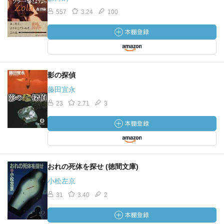
557
3.24
100
影の探偵
藤田宜永
23
2.71
3
おれの死体を探せ (徳間文庫)
小松左京
31
3.40
2