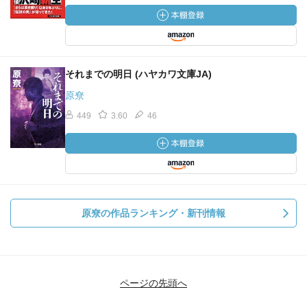
それまでの明日 (ハヤカワ文庫JA)
原尞
449
3.60
46
原尞の作品ランキング・新刊情報
ページの先頭へ