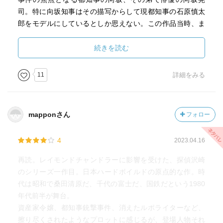
司。特に向坂知事はその描写からして現都知事の石原慎太
郎をモデルにしているとしか思えない。この作品当時、ま
だ新宿都庁は出来ておらず、当然の如く都知事も違う。
まるで原氏はこうなる事を予見していたかのようだ。
続きを読む
しかし正直に云えば、双子の兄弟でありながらある事情で
11
詳細をみる
苗字が違う仰木弁護士、失踪した佐伯を密かに慕う辰巳玲
子、失踪した男の世話をしていた海部雅美などの登場頻度
の少ない脇役の方が妙に印象に残った。
mapponさん
フォロー
とどめはかつての沢崎のパートナーだった渡辺。手紙のみ
の登場をしなかった彼が今後シリーズにどのように関わっ
4
2023.04.16
てくるか、興味深い。
再読。レイモンドチャンドラーに影響を受けた、探偵沢崎
しかし何と云っても圧倒的存在感を放つのが主人公である
のシリーズ一作目。日本ハードボイルドの原点的な作。時
探偵沢崎だ。
代は昭和で桑田清原だ、千代の富士だ、国鉄だという1980
その他者の侵入を容易に許さぬ姿勢、上下関係や権力者特
年代前半が舞台。
有の主従関係など全く意に介さず、どんな相手にも自分の
資産家令嬢、都知事銃撃事件、消えたルポライターなど、
態度を崩さず対面する男。背伸びせず、粋がりもせず、か
擦り尽くされたようなプロットに感じるが、登場人物それ