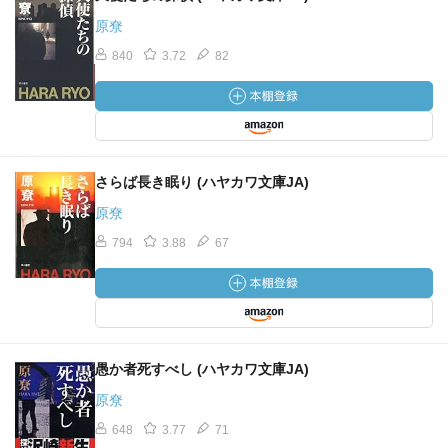
原尞
840
3.72
82
さらば長き眠り (ハヤカワ文庫JA)
原尞
794
3.88
67
愚か者死すべし (ハヤカワ文庫JA)
原尞
648
3.77
71