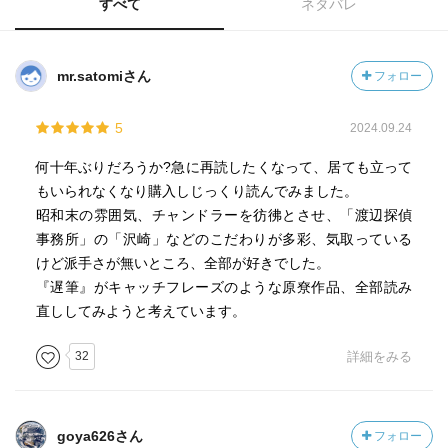
すべて
ネタバレ
mr.satomiさん
フォロー
5
2024.09.24
何十年ぶりだろうか?急に再読したくなって、居ても立って
もいられなくなり購入しじっくり読んでみました。
昭和末の雰囲気、チャンドラーを彷彿とさせ、「渡辺探偵
事務所」の「沢崎」などのこだわりが多彩、気取っている
けど派手さが無いところ、全部が好きでした。
『遅筆』がキャッチフレーズのような原尞作品、全部読み
直ししてみようと考えています。
32
詳細をみる
goya626さん
フォロー