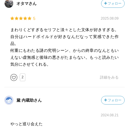
オタマさん
フォロー
5
2025.08.09
まわりくどすぎるセリフと淡々とした文体が好きすぎる。
自分はハードボイルドが好きなんだなって実感できた作
品。
何重にもわたる謎の究明シーン、からの終章のなんともい
えない虚無感と後味の悪さがたまらない。もっと読みたい
気分にさせてくれる。
2
詳細をみる
黛 内蔵助さん
フォロー
2024.08.21
やっと巡り会えた