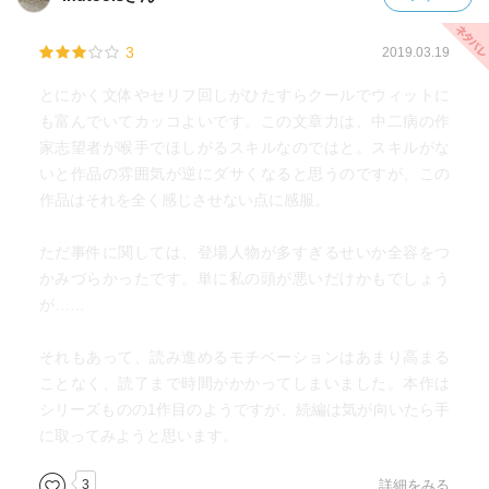
3
2019.03.19
とにかく文体やセリフ回しがひたすらクールでウィットに
も富んでいてカッコよいです。この文章力は、中二病の作
家志望者が喉手でほしがるスキルなのではと。スキルがな
いと作品の雰囲気が逆にダサくなると思うのですが、この
作品はそれを全く感じさせない点に感服。
ただ事件に関しては、登場人物が多すぎるせいか全容をつ
かみづらかったです。単に私の頭が悪いだけかもでしょう
が……
それもあって、読み進めるモチベーションはあまり高まる
ことなく、読了まで時間がかかってしまいました。本作は
シリーズものの1作目のようですが、続編は気が向いたら手
に取ってみようと思います。
3
詳細をみる