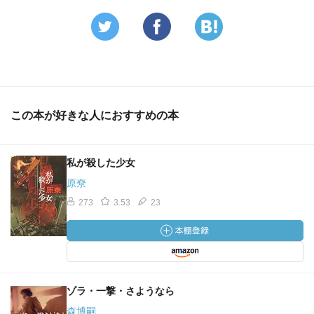
この本が好きな人におすすめの本
私が殺した少女
原尞
273
3.53
23
ゾラ・一撃・さようなら
森博嗣