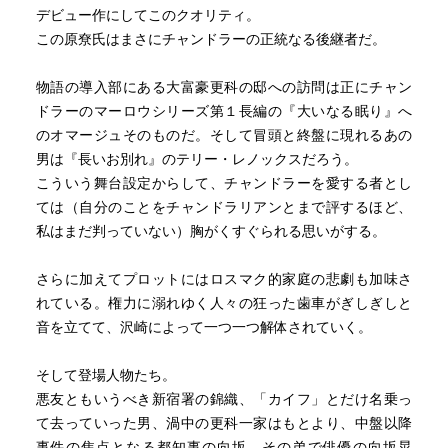
デビュー作にしてこのクオリティ。
この原尞氏はまさにチャンドラーの正統なる後継者だ。
物語の導入部にある大富豪更科の邸への訪問は正にチャン
ドラーのマーロウシリーズ第１長編の『大いなる眠り』へ
のオマージュそのものだ。そして冒頭と終盤に現れるあの
男は『長いお別れ』のテリー・レノックスだろう。
こういう舞台設定からして、チャンドラーを愛する者とし
ては（自分のことをチャンドラリアンとまで評するほど、
私はまだ判っていない）胸がくすぐられる思いがする。
さらに加えてプロットにはロスマク的家庭の悲劇も加味さ
れている。権力に溺れゆく人々の狂った歯車がぎしぎしと
音を立てて、沢崎によって一つ一つ解体されていく。
そして登場人物たち。
悪友ともいうべき新宿署の錦織、「カイフ」とだけ名乗っ
て去っていった男、渦中の更科一家はもとより、中盤以降
事件の焦点となる都知事の向坂、その弟で俳優の向坂晃