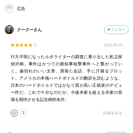
広告
クークーさん
フォロー
5
2021.04.29
行方不明になったルポライターの調査に乗り出した私立探
偵沢崎。事件はかつての都知事狙撃事件へと繋がってい
く。歯切れのいい文章、洒落た会話、手に汗握るプロッ
ト。アメリカの本格ハードボイルドの翻訳を読むような、
日本のハードボイルドではかなり質が高い正統派のデビュ
ー作だ。これで十分なのだが、今後本家を超える作家の登
場を期待させる記念碑的名作。
3
詳細をみる