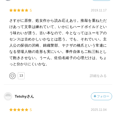
5
2019.11.17
さすがに原尞、処女作から読み応えあり。推敲を重ねただ
けあって文章は練れていて、いかにもハードボイルドとい
う味わいが漂う。古い本なので、今となってはユーモアの
センスは古めかしいかなとは思う。でも、それでいい。主
人公の探偵の沢崎、錦織警部、ヤクザの橋爪という常連に
なる登場人物の造形も実にいい。事件自体も二転三転とし
て飽きさせない。うーん、佐伯名緒子の心理だけは、ちょ
っと分かりにくいかな。
13
詳細をみる
Tetchyさん
フォロー
5
2025.11.04