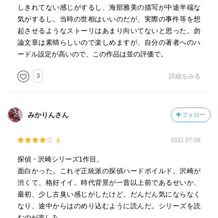
しきれてない感じがするし、海部雅美の描写が中途半端な
気がするし。当時の世相はいいのだが、実際の事件等を想
起させるようなストーリはあまり向いてないと思った。勿
論文章は素晴らしいので楽しめますが、自分の著者へのハ
ードル設定が高いので、この作品は並の評価で。
3
詳細をみる
みかりんさん
フォロー
4
2011.07.08
探偵・沢崎シリーズ1作目。
面白かった。これぞ正統派の探偵ハードボイルド。沢崎が
渋くて、格好イイ。時代背景が一昔以上前であるせいか、
最初、少し古臭い感じがしたけど、だんだん気にならなく
なり、途中からはのめり込むように読んだ。シリーズを読
むのが楽しみ。