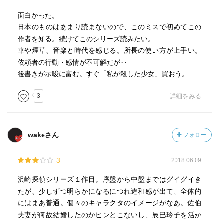
面白かった。
日本のものはあまり読まないので、このミスで初めてこの
作者を知る。続けてこのシリーズ読みたい。
車や煙草、音楽と時代を感じる。所長の使い方が上手い。
依頼者の行動・感情が不可解だが‥
後書きが示唆に富む。すぐ「私が殺した少女」買おう。
3
詳細をみる
wakeさん
フォロー
3
2018.06.09
沢崎探偵シリーズ１作目。序盤から中盤まではグイグイき
たが、少しずつ明らかになるにつれ違和感が出て、全体的
にはまあ普通。個々のキャラクタのイメージがなあ。佐伯
夫妻が何故結婚したのかピンとこないし、辰巳玲子を活か