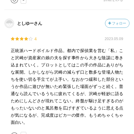
だった。
そしてやはり古典は読むべきである。
としゆーさん
フォロー
名作ならば尚更だ。
この沢崎シリーズを十二分に楽しむためにもやはりチャン
4
2023.05.09
ドラーの諸作、少なくとも全ての長編には当たるべきだろ
う。そしてそうした私は正解だったと今更ながらに気付か
正統派ハードボイルド作品。都内で探偵業を営む「私」こ
された。
と沢崎が資産家の娘の夫を探す事件から大きな陰謀に巻き
込まれていく。プロットとしてはこの手の作品にありがち
今夜の酒はきっと美味いに違いない。
な展開。しかしながら沢崎の減らず口と数多な登場人物た
ちを使い切る手立てが上手い。なおかつ緩和した部分とい
うか作品に遊びが無いため緊張した場面がずっと続く。普
通なら読んでいるうちに疲れてくるが、沢崎が軽妙に語る
ためにしんどさが現れてこない。終盤が駆け足すぎるのが
もったいないのと風呂敷を広げすぎているように思える点
が気になるが、完成度はピカ一の傑作。もうめちゃくちゃ
面白い。