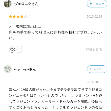
ヴェロニクさん
フォロー
4
2015.02.24
え、艦内に畑とは…。
卵を両手で持って料理人に卵料理を頼むアプロ、かわい
い。
0
詳細をみる
niyopiyoさん
フォロー
2014.10.01
ほんとにA級の敵だった…今までチラチラ出てきてた野良コ
ンピュータとはこういうものでしたか…。クルトン・Vを通
してラジェンドラとカーリー・ドゥルガーを堪能。今回も
すっごくおもしろかった！！ラテル＆ラジェンドラの会話