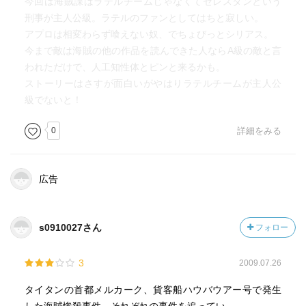
今回は海賊課はラテルチームじゃなくてセレスタンという
刑事が主人公級。ラテルのファンとしてはちと寂しい。
アプロは相変わらず喰えない奴、でちょびっとシリアス。
今まで敵は海賊の他の作品を読んできた人ならA級の敵と言
われただけで、人工知性体とピンと来るかも。
ストーリーはさすが面白いがやはりラテルチームが主人公
級でないと！
0
詳細をみる
広告
s0910027さん
フォロー
3
2009.07.26
タイタンの首都メルカーク、貨客船ハウバウアー号で発生