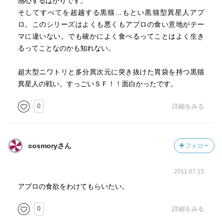
感心するばかりです。
そしてすべてを超越する黒猫…もとい黒猫型異星人アプ
ロ。このシリーズはよくも悪くもアプロの食い意地がテー
マに違いない。でも確かによく食べるってことはよく生き
るってことなのかも知れない。
超大型ニワトリと多分異次元に突き抜けた胃袋を持つ黒猫
異星人の戦い。すっごいＳＦ！！面白かったです。
0
詳細をみる
cosmoryさん
フォロー
2011.07.15
アプロの食欲をわけてもらいたい。
0
詳細をみる