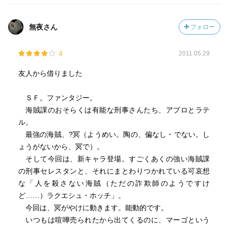
無夜さん
フォロー
4
2011.05.29
友人から借りました
ＳＦ。ファンタジー。
海賊課のおそらくは有能な刑事さんたち、アプロとラテ
ル。
最強の海賊、?冥（ようめい。陶の、偏なし・でない。し
ょうがないから、冥で）。
そして今回は、新キャラ登場。すごくあくの強い海賊課
の刑事セレスタンと、それにまとわりつかれている可哀想
な「人を殺さない海賊（ただの詐欺師のようですけ
ど……）ラクエシュ・ホッチ」。
今回は、冥がやけに動きます。能動的です。
いつもは喧嘩売られたから出てくるのに、マーゴという