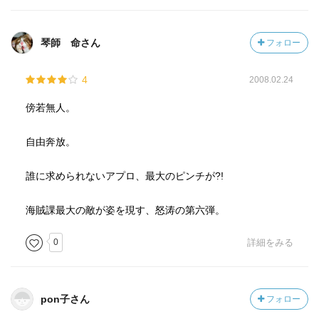
琴師 命さん
フォロー
4
2008.02.24
傍若無人。
自由奔放。
誰に求められないアプロ、最大のピンチが?!
海賊課最大の敵が姿を現す、怒涛の第六弾。
0
詳細をみる
pon子さん
フォロー