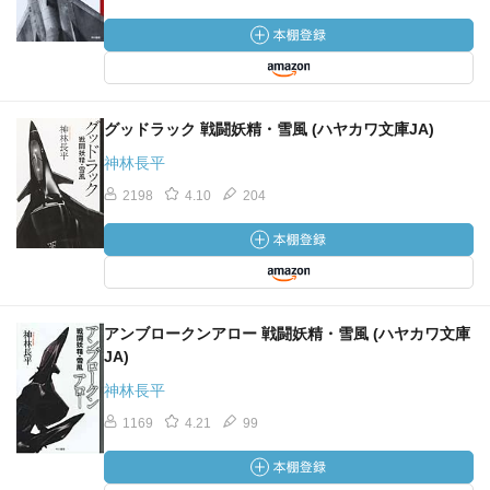
グッドラック 戦闘妖精・雪風 (ハヤカワ文庫JA)
神林長平
2198
4.10
204
アンブロークンアロー 戦闘妖精・雪風 (ハヤカワ文庫
JA)
神林長平
1169
4.21
99