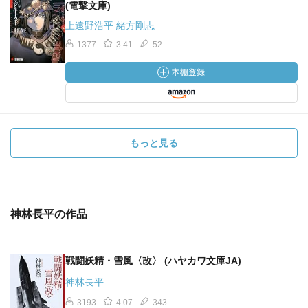
(電撃文庫)
上遠野浩平 緒方剛志
1377
3.41
52
もっと見る
神林長平の作品
戦闘妖精・雪風〈改〉 (ハヤカワ文庫JA)
神林長平
3193
4.07
343