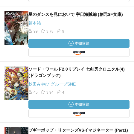
星のダンスを見においで 宇宙海賊編 (創元SF文庫)
笹本祐一
99
3.78
9
ソード・ワールド2.0リプレイ 七剣刃クロニクル(4)
(ドラゴンブック)
秋田みやび グループSNE
45
3.94
4
ブギーポップ・リターンズVSイマジネーター (Part1)