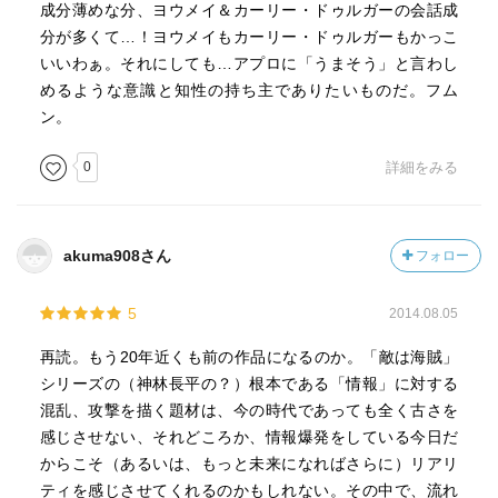
成分薄めな分、ヨウメイ＆カーリー・ドゥルガーの会話成
分が多くて…！ヨウメイもカーリー・ドゥルガーもかっこ
いいわぁ。それにしても…アプロに「うまそう」と言わし
めるような意識と知性の持ち主でありたいものだ。フム
ン。
0
詳細をみる
akuma908さん
フォロー
5
2014.08.05
再読。もう20年近くも前の作品になるのか。「敵は海賊」
シリーズの（神林長平の？）根本である「情報」に対する
混乱、攻撃を描く題材は、今の時代であっても全く古さを
感じさせない、それどころか、情報爆発をしている今日だ
からこそ（あるいは、もっと未来になればさらに）リアリ
ティを感じさせてくれるのかもしれない。その中で、流れ