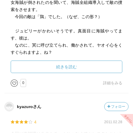
女海賊が倒されたのを聞いて、海賊全組織導入して敵の捜
索をさせます。
今回の敵は「鶏」でした。（なぜ、この形？）
ジュビリーがかわいそうです。真面目に海賊やってま
す、彼は。
なのに、冥に呼び立てられ、働かされて。ヤオイ心をく
すぐられますよ、ね？
でも、ジュビリーのために、ブドウ畑を根こそぎ持って
きてカーリーの中に収納したりしてくれる、冥って優しい
続きを読む
んだか……（ジュビリーへの人質代わりとはいえ）
0
詳細をみる
アプロって最強かと思ってましたが、大きなものには弱
いのですね。
kyazuroさん
フォロー
4
2011.02.28