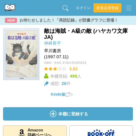
ログイン
新規会員登録
お待たせしました！「再読記録」が読書グラフに登場！
NEW
敵は海賊・A級の敵 (ハヤカワ文庫
JA)
神林長平
早川書房
(1997.07.11)
ISBN・EAN:
9784150305833
3.83
本棚登録:
499
人
感想:
26
件
Kindle版
本棚に登録する
Amazon
詳細ページへ