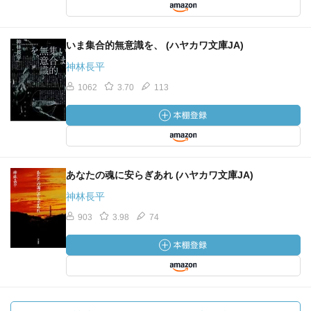
いま集合的無意識を、 (ハヤカワ文庫JA)
神林長平
1062
3.70
113
あなたの魂に安らぎあれ (ハヤカワ文庫JA)
神林長平
903
3.98
74