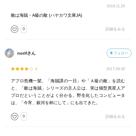
2018.11.26
敵は海賊・A級の敵 (ハヤカワ文庫JA)
0
詳細をみる
norifさん
フォロー
4
2017.09.30
アプロ危機一髪。「海賊課の一日」や「Ａ級の敵」を読む
と、「敵は海賊」シリーズの主人公は、実は猫型異星人ア
プロだということがよく分かる。野生化したコンピュータ
は、「今宵、銀河を杯にして」にも出てきた。
0
詳細をみる