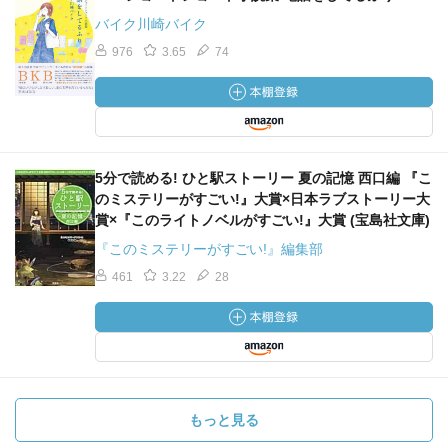
バイク川崎バイク
976
3.65
74
5分で読める! ひと駅ストーリー 夏の記憶 西口編 『こ
のミステリーがすごい!』大賞×日本ラブストーリー大
賞×『このライトノベルがすごい!』大賞 (宝島社文庫)
『このミステリーがすごい!』編集部
461
3.22
28
もっと見る