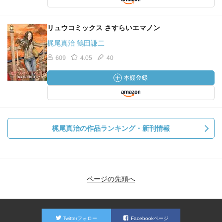
リュウコミックス さすらいエマノン
梶尾真治 鶴田謙二
609
4.05
40
梶尾真治の作品ランキング・新刊情報
ページの先頭へ
Twitterフォロー
Facebookページ