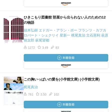
ひきこもり図書館 部屋から出られない人のための12
の物語
頭木弘樹 エドガー・アラン・ポー フランツ・カフカ
ロバート・シェクリイ 星新一 梶尾真治 立石憲利 萩原
朔太郎 萩尾望都
1272
3.49
83
この胸いっぱいの愛を(小学館文庫) (小学館文庫)
梶尾真治
761
3.50
102