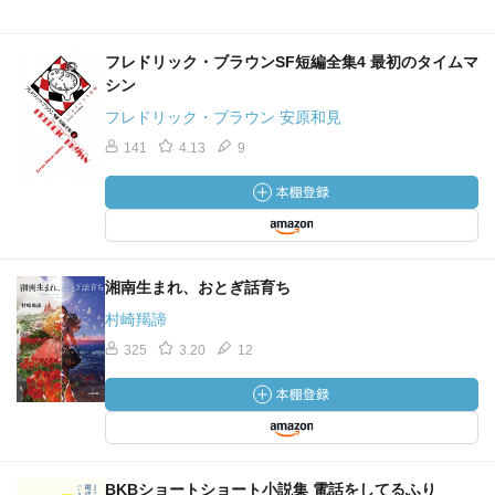
フレドリック・ブラウンSF短編全集4 最初のタイムマ
シン
フレドリック・ブラウン 安原和見
141
4.13
9
湘南生まれ、おとぎ話育ち
村崎羯諦
325
3.20
12
BKBショートショート小説集 電話をしてるふり