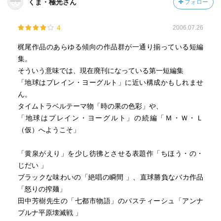
くま・極光さん
フォロー
4
2006.07.26
梶尾作品のあらゆる傾向の作品群が一通り揃っている短編
集。
そういう意味では、現在廃刊になっている第一短編集
「地球はプレイン・ヨーグルト」に近い構成かもしれませ
ん。
タイムトラベルテーマ物「時の果の色彩」や、
「地球はプレイン・ヨーグルト」の続編「Ｍ・Ｗ・Ｌ
（仮）へようこそ」
「黄泉がえり」を少し彷彿とさせる表題作「ちほう・の・
じだい 」
ブラックな味わいの「絶唱の瞬間 」、直球勝負なバカ作品
「怒りの搾麺」
田中芳樹先生の「七都市物語」のパスティーシュ「アンナ
プルナ平原壊滅戦 」