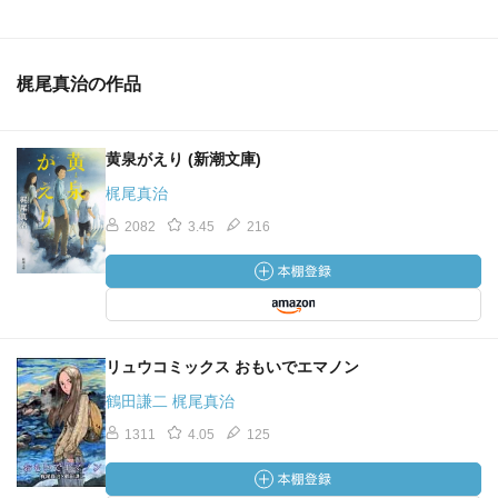
梶尾真治の作品
黄泉がえり (新潮文庫)
梶尾真治
2082
3.45
216
リュウコミックス おもいでエマノン
鶴田謙二 梶尾真治
1311
4.05
125