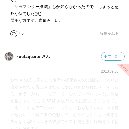
「サラマンダー殲滅」しか知らなかったので、ちょっと意
外な位でした(笑)
器用な方です。素晴らしい。
0
詳細をみる
koutaquarterさん
フォロー
2013.09.03
叙情SFの語り手として名高い梶尾さんの短編集。ほろりと
泣かされたり脱力させたりにやにやさせられたり、帯にあ
る「ホラーからユーモアまで」なんてレベルじゃない振幅
が楽しい。むしろSF好き以外の人に読んでもらって、
「え、これも"SF"なの？ ふうん、おもしろいね」って言
わせたい。『時の果の色彩』の、どうにもならない要素を
歯がゆく思いつつその状況でベストだと思う行動を探す切
なさが好きです。