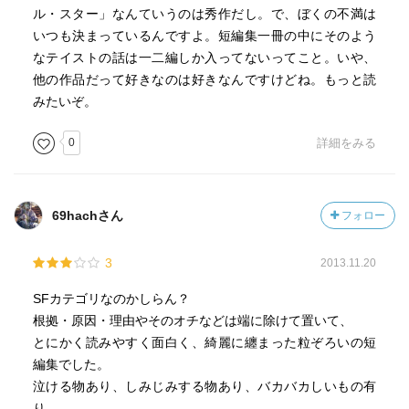
ル・スター」なんていうのは秀作だし。で、ぼくの不満は
いつも決まっているんですよ。短編集一冊の中にそのよう
なテイストの話は一二編しか入ってないってこと。いや、
他の作品だって好きなのは好きなんですけどね。もっと読
みたいぞ。
0
詳細をみる
69hachさん
フォロー
3
2013.11.20
SFカテゴリなのかしらん？
根拠・原因・理由やそのオチなどは端に除けて置いて、
とにかく読みやすく面白く、綺麗に纏まった粒ぞろいの短
編集でした。
泣ける物あり、しみじみする物あり、バカバカしいもの有
り。