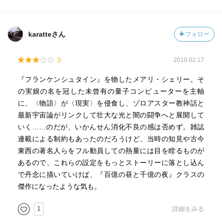
karatteさん
フォロー
3
2019.02.17
『フランケンシュタイン』を物したメアリ・シェリー。そ
の実娘の名を冠した未曾有の量子コンピューターを主軸
に、〈物語〉が〈現実〉を侵食し、ゾロアスター教神話と
最新宇宙論がリンクして壮大な光と闇の闘争へと展開して
いく……のだが、いかんせん消化不良の感は否めず。雑誌
連載による制約もあったのだろうけど、当時の知見や古今
東西の著名人らをフル動員しての熱量には目を瞠るものが
あるので、これらの設定をもっとストーリーに落とし込ん
で丹念に描いていけば、『百億の昼と千億の夜』クラスの
傑作になったような気も。
1
詳細をみる