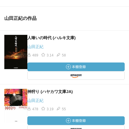
山田正紀の作品
人喰いの時代 (ハルキ文庫)
山田正紀
489
3.14
58
神狩り (ハヤカワ文庫JA)
山田正紀
478
3.19
55