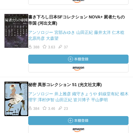
書き下ろし日本SFコレクション NOVA+ 屍者たちの
帝国 (河出文庫)
アンソロジー 宮部みゆき 山田正紀 藤井太洋 仁木稔
北原尚彦 大森望
388
3.63
37
秘密 異形コレクション 51 (光文社文庫)
アンソロジー 井上雅彦 織守きょうや 斜線堂有紀 櫛木
理宇 澤村伊智 山田正紀 皆川博子 平山夢明
384
3.46
23