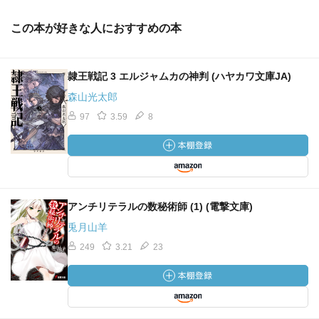
この本が好きな人におすすめの本
隷王戦記 3 エルジャムカの神判 (ハヤカワ文庫JA)
森山光太郎
97
3.59
8
アンチリテラルの数秘術師 (1) (電撃文庫)
兎月山羊
249
3.21
23