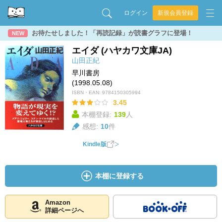
ログイン
新規会員登録
お待たせしました！「再読記録」が読書グラフに登場！
NEW
エイダ (ハヤカワ文庫JA)
山田正紀
早川書房
(1998.05.08)
ISBN・EAN:
9784150305994
3.45
本棚登録:
139
人
感想:
10
件
Kindle版
本棚に登録する
Amazon
詳細ページへ