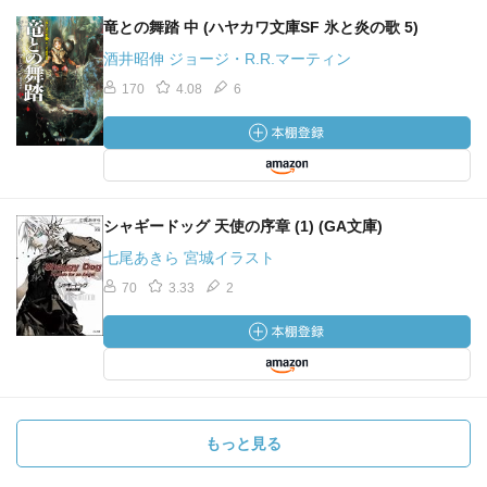
竜との舞踏 中 (ハヤカワ文庫SF 氷と炎の歌 5)
酒井昭伸 ジョージ・R.R.マーティン
170
4.08
6
シャギードッグ 天使の序章 (1) (GA文庫)
七尾あきら 宮城イラスト
70
3.33
2
もっと見る