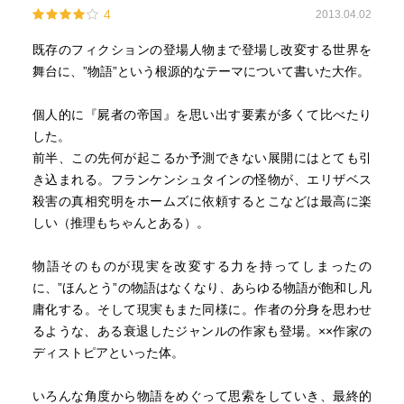
4
2013.04.02
既存のフィクションの登場人物まで登場し改変する世界を
舞台に、”物語”という根源的なテーマについて書いた大作。
個人的に『屍者の帝国』を思い出す要素が多くて比べたり
した。
前半、この先何が起こるか予測できない展開にはとても引
き込まれる。フランケンシュタインの怪物が、エリザベス
殺害の真相究明をホームズに依頼するとこなどは最高に楽
しい（推理もちゃんとある）。
物語そのものが現実を改変する力を持ってしまったの
に、”ほんとう”の物語はなくなり、あらゆる物語が飽和し凡
庸化する。そして現実もまた同様に。作者の分身を思わせ
るような、ある衰退したジャンルの作家も登場。××作家の
ディストピアといった体。
いろんな角度から物語をめぐって思索をしていき、最終的