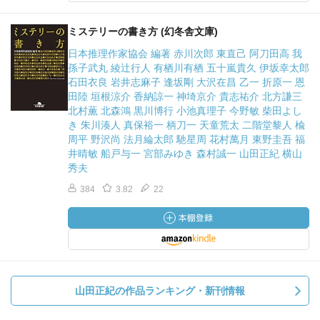
ミステリーの書き方 (幻冬舎文庫)
日本推理作家協会 編著 赤川次郎 東直己 阿刀田高 我
孫子武丸 綾辻行人 有栖川有栖 五十嵐貴久 伊坂幸太郎
石田衣良 岩井志麻子 逢坂剛 大沢在昌 乙一 折原一 恩
田陸 垣根涼介 香納諒一 神埼京介 貴志祐介 北方謙三
北村薫 北森鴻 黒川博行 小池真理子 今野敏 柴田よし
き 朱川湊人 真保裕一 柄刀一 天童荒太 二階堂黎人 楡
周平 野沢尚 法月綸太郎 馳星周 花村萬月 東野圭吾 福
井晴敏 船戸与一 宮部みゆき 森村誠一 山田正紀 横山
秀夫
384
3.82
22
山田正紀の作品ランキング・新刊情報