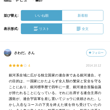
並び替え:
いいね順
新着順
表示形式:
リスト
全文
さわだ。さん
フォロー
4
2014.10.12
銀河系全域に広がる独立国家の連合体である銀河連合。そ
の目的は、一国家にかたよらず全人類の繁栄と安全を守る
ことにあり、銀河標準暦で四年に一度、銀河連合首脳会議
が持たれることになっている。それに出席する連合主席の
護衛が、連合宇宙軍を差し置いてジョウに依頼された。し
かし入念なコースの下見を終えた彼を待ち受けていたの