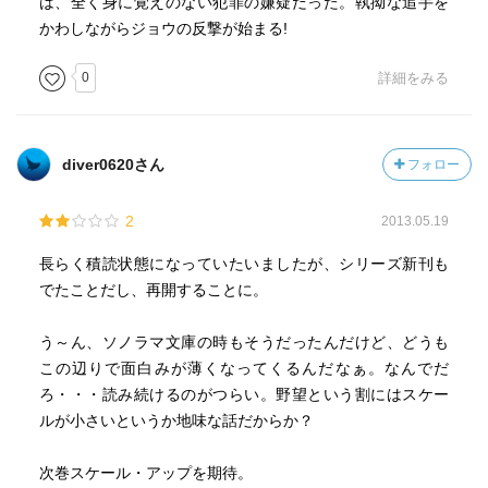
は、全く身に覚えのない犯罪の嫌疑だった。執拗な追手を
かわしながらジョウの反撃が始まる!
0
詳細をみる
diver0620さん
フォロー
2
2013.05.19
長らく積読状態になっていたいましたが、シリーズ新刊も
でたことだし、再開することに。
う～ん、ソノラマ文庫の時もそうだったんだけど、どうも
この辺りで面白みが薄くなってくるんだなぁ。なんでだ
ろ・・・読み続けるのがつらい。野望という割にはスケー
ルが小さいというか地味な話だからか？
次巻スケール・アップを期待。