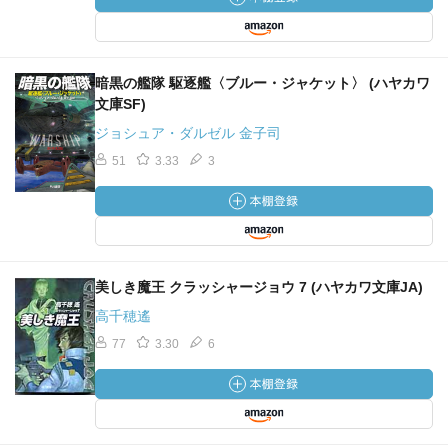
暗黒の艦隊 駆逐艦〈ブルー・ジャケット〉 (ハヤカワ
文庫SF)
ジョシュア・ダルゼル 金子司
51
3.33
3
美しき魔王 クラッシャージョウ 7 (ハヤカワ文庫JA)
高千穂遙
77
3.30
6