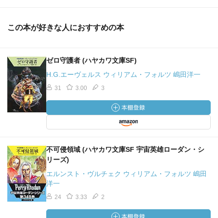
この本が好きな人におすすめの本
ゼロ守護者 (ハヤカワ文庫SF)
H.G.エーヴェルス ウィリアム・フォルツ 嶋田洋一
31
3.00
3
不可侵領域 (ハヤカワ文庫SF 宇宙英雄ローダン・シ
リーズ)
エルンスト・ヴルチェク ウィリアム・フォルツ 嶋田
洋一
24
3.33
2