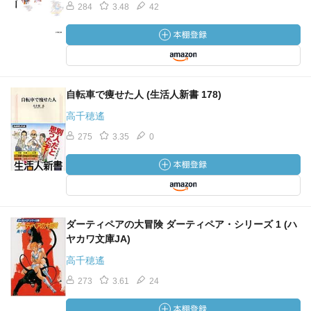
284
3.48
42
自転車で痩せた人 (生活人新書 178)
高千穂遙
275
3.35
0
ダーティペアの大冒険 ダーティペア・シリーズ 1 (ハ
ヤカワ文庫JA)
高千穂遙
273
3.61
24