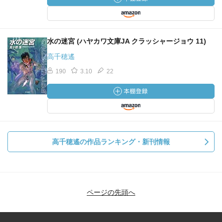
水の迷宮 (ハヤカワ文庫JA クラッシャージョウ 11)
高千穂遙
190
3.10
22
高千穂遙の作品ランキング・新刊情報
ページの先頭へ