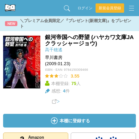
ログイン
新規会員登録
＼プレミアム会員限定／『プレゼント(新潮文庫)』をプレゼン
NEW
ト
銀河帝国への野望 (ハヤカワ文庫JA
クラッシャージョウ)
高千穂遙
早川書房
(2009.01.23)
ISBN・EAN:
9784150309466
3.55
本棚登録:
75
人
感想:
4
件
本棚に登録する
Amazon