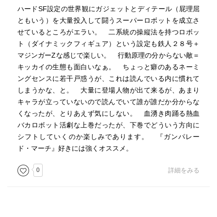
ハードSF設定の世界観にガジェットとディテール（屁理屈
ともいう）を大量投入して闘うスーパーロボットを成立さ
せているところがエラい。 二系統の操縦法を持つロボッ
ト（ダイナミックフィギュア）という設定も鉄人２８号＋
マジンガーZな感じで楽しい。 行動原理の分からない敵＝
キッカイの生態も面白いなぁ。 ちょっと癖のあるネーミ
ングセンスに若干戸惑うが、これは読んでいる内に慣れて
しまうかな、と。 大量に登場人物が出て来るが、あまり
キャラが立っていないので読んでいて誰が誰だか分からな
くなったが、とりあえず気にしない。 血湧き肉踊る熱血
バカロボット活劇な上巻だったが、下巻でどういう方向に
シフトしていくのか楽しみであります。 『ガンパレー
ド・マーチ』好きには強くオススメ。
0
詳細をみる