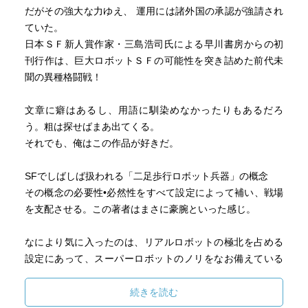
だがその強大な力ゆえ、 運用には諸外国の承認が強請され
ていた。
日本ＳＦ新人賞作家・三島浩司氏による早川書房からの初
刊行作は、巨大ロボットＳＦの可能性を突き詰めた前代未
聞の異種格闘戦！
文章に癖はあるし、用語に馴染めなかったりもあるだろ
う。粗は探せばまあ出てくる。
それでも、俺はこの作品が好きだ。
SFでしばしば扱われる「二足歩行ロボット兵器」の概念
その概念の必要性•必然性をすべて設定によって補い、戦場
を支配させる。この著者はまさに豪腕といった感じ。
なにより気に入ったのは、リアルロボットの極北を占める
設定にあって、スーパーロボットのノリをなお備えている
こと。もうたまらん。
続きを読む