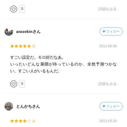
0
詳細をみる
覚悟がともなわない行為は、後に魂を残しませんよ。
arasekinさん
フォロー
5
2013.06.06
すごい設定だ。モロ好だなあ。
いったいどんな展開が待っているのか、全然予測つかな
い。すごい人がいるもんだ。
0
詳細をみる
とんかちさん
フォロー
4
2013.05.20