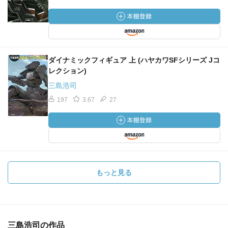
ダイナミックフィギュア 上 (ハヤカワSFシリーズ Jコ
レクション)
三島浩司
197
3.67
27
もっと見る
三島浩司の作品