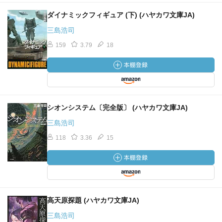
ダイナミックフィギュア (下) (ハヤカワ文庫JA)
三島浩司
159
3.79
18
シオンシステム〔完全版〕 (ハヤカワ文庫JA)
三島浩司
118
3.36
15
高天原探題 (ハヤカワ文庫JA)
三島浩司