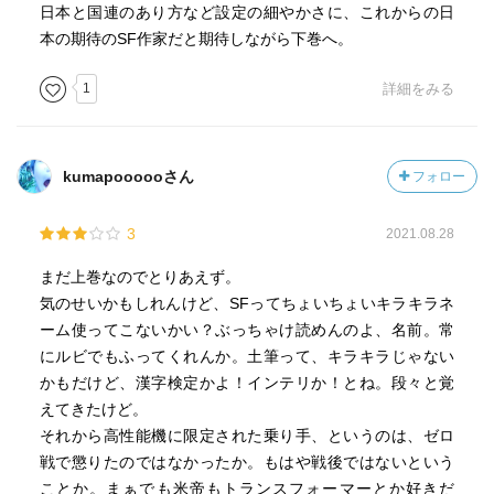
日本と国連のあり方など設定の細やかさに、これからの日
本の期待のSF作家だと期待しながら下巻へ。
1
詳細をみる
kumapoooooさん
フォロー
3
2021.08.28
まだ上巻なのでとりあえず。
気のせいかもしれんけど、SFってちょいちょいキラキラネ
ーム使ってこないかい？ぶっちゃけ読めんのよ、名前。常
にルビでもふってくれんか。土筆って、キラキラじゃない
かもだけど、漢字検定かよ！インテリか！とね。段々と覚
えてきたけど。
それから高性能機に限定された乗り手、というのは、ゼロ
戦で懲りたのではなかったか。もはや戦後ではないという
ことか。まぁでも米帝もトランスフォーマーとか好きだ