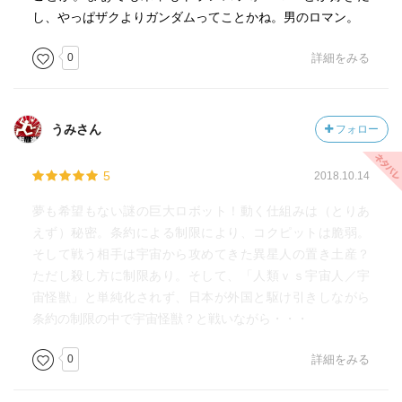
し、やっぱザクよりガンダムってことかね。男のロマン。
0
詳細をみる
うみさん
フォロー
5
2018.10.14
夢も希望もない謎の巨大ロボット！動く仕組みは（とりあ
えず）秘密。条約による制限により、コクピットは脆弱。
そして戦う相手は宇宙から攻めてきた異星人の置き土産？
ただし殺し方に制限あり。そして、「人類ｖｓ宇宙人／宇
宙怪獣」と単純化されず、日本が外国と駆け引きしながら
条約の制限の中で宇宙怪獣？と戦いながら・・・
0
詳細をみる