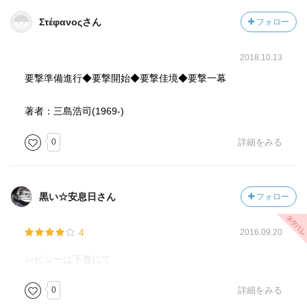
Στέφανοςさん
フォロー
2018.10.13
要撃準備進行◆要撃開始◆要撃佳境◆要撃一幕
著者：三島浩司(1969-)
0
詳細をみる
黒い☆安息日さん
フォロー
4
2016.09.20
レビューは下巻にて
0
詳細をみる