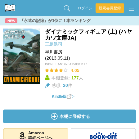
ログイン
新規会員登録
『永遠の記憶』が1位に！本ランキング
NEW
ダイナミックフィギュア (上) (ハヤ
カワ文庫JA)
三島浩司
早川書房
(2013.05.11)
ISBN・EAN:
9784150311117
4.05
本棚登録:
177
人
感想:
20
件
Kindle版
本棚に登録する
Amazon
詳細ページへ