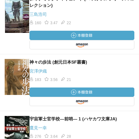
レクション)
三島浩司
160
3.47
22
神々の歩法 (創元日本SF叢書)
宮澤伊織
183
3.56
21
宇宙軍士官学校―前哨― 1 (ハヤカワ文庫JA)
鷹見一幸
276
3.64
28