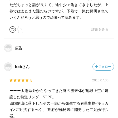
ただちょっと話が長くて、途中少々飽きてきましたが。上
巻ではまだまだ謎だらけですが、下巻で一気に解明されて
いくんだろうと思うので頑張って読みます。
0
詳細をみる
広告
bobさん
フォロー
5
2013.07.06
ーーー太陽系外からやってきた謎の渡来体が地球上空に建
設した軌道リング・STPF。
四国剣山に落下したその一部から発生する異星生物<キッカ
イ>に対抗するべく、 政府が極秘裏に開発した二足歩行兵
器。