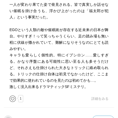
一人が変わり果てた姿で発見される。皆で真実しか話せな
い催眠を掛け合うも、浮かび上がったのは「福太郎が犯
人」という事実だった。
EGOという人類の敵や催眠術が存在する近未来の日本が舞
台。やりすぎ！って笑っちゃうくらい、足の踏み場も無い
程に伏線が撒かれていて、難解になりそうなのにとても読
みやすい。
キャラも愛らしく個性的。特にイプシロン……愛しすぎ
る。かなり序盤にある可能性に思い至る人も多そうだけ
ど、それさえも仕掛けられた大きなトリックに絡め取られ
る。トリックの仕掛け自体は初見でなかったけど、ここま
で効果的に使われているのを見たのは初めてかも…。
激しく没入出来るドラマティックSFミステリ。
1
詳細をみる