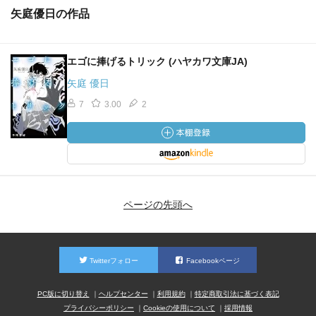
矢庭優日の作品
エゴに捧げるトリック (ハヤカワ文庫JA)
矢庭 優日
7
3.00
2
ページの先頭へ
Twitterフォロー
Facebookページ
PC版に切り替え
ヘルプセンター
利用規約
特定商取引法に基づく表記
プライバシーポリシー
Cookieの使用について
採用情報