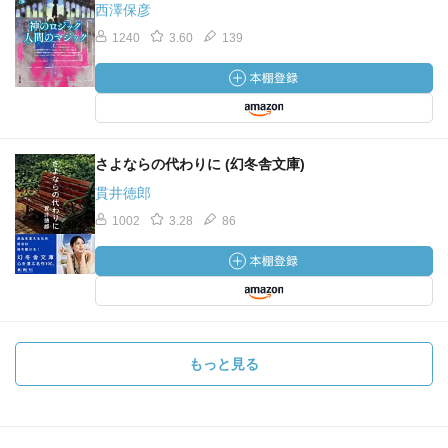
西澤保彦
1240
3.60
139
さよならの代わりに (幻冬舎文庫)
貫井徳郎
1002
3.28
86
もっと見る