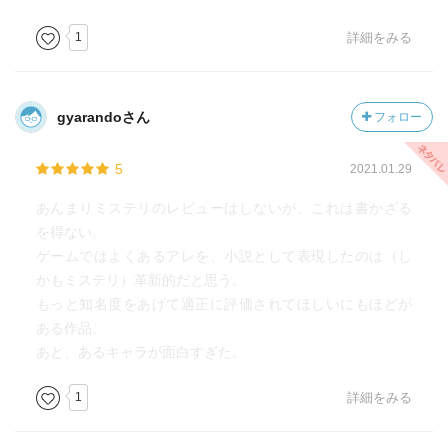
1
詳細をみる
gyarandoさん
フォロー
5
2021.01.29
あんまりミステリのレビューはしないが、これは書かざる
を得ない。
ゲームではよくあるアレを、小説として表現したのは（し
かもミステリ）革新的だと思う。
もっと知名度をあげて適正に評価されてほしいにもほどが
ある作品。
あと、あるキャラが面白すぎた。
1
詳細をみる