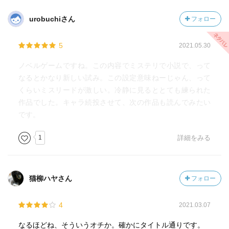
urobuchiさん
フォロー
5
2021.05.30
ノベルゲームですね。この内容でミステリで小説で、って
なるとかなり新しい試み。この設定意味ねーじゃん、って
くらいミスリードが激しい。冷静に見るととても練られた
作品でした。キャラ続投させて、次の作品も読んでみたい
です。
1
詳細をみる
猫柳ハヤさん
フォロー
4
2021.03.07
なるほどね、そういうオチか。確かにタイトル通りです。