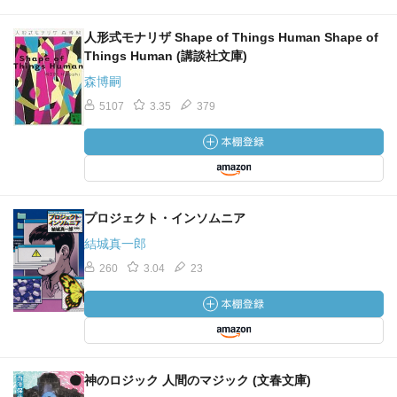
人形式モナリザ Shape of Things Human Shape of
Things Human (講談社文庫)
森博嗣
5107
3.35
379
プロジェクト・インソムニア
結城真一郎
260
3.04
23
神のロジック 人間のマジック (文春文庫)