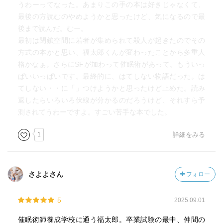
うわーってなった。あまりこの手の本は好きじゃなくて、
最後の方読むのやめようかと思ったけど、気になるので最
後まで読んだ。むー。
最初は閉鎖空間に若者が集められて殺人が起きたのでその
方式の本かと思い、福太郎くんが変わったことから多重人
格かなぁ。さらにSFが加わって催眠術があって。もういっ
ぱいいっぱいです。最終的に、はてしない物語だった。は
てしない・・に「」つけようかと思ったけど止めた。読み
返したらいろいろ伏線が分かるのだろうけど、それすら予
測されてうわーですよ。すごい苦手な本でした。
1
詳細をみる
さよよさん
フォロー
5
2025.09.01
催眠術師養成学校に通う福太郎。卒業試験の最中、仲間の