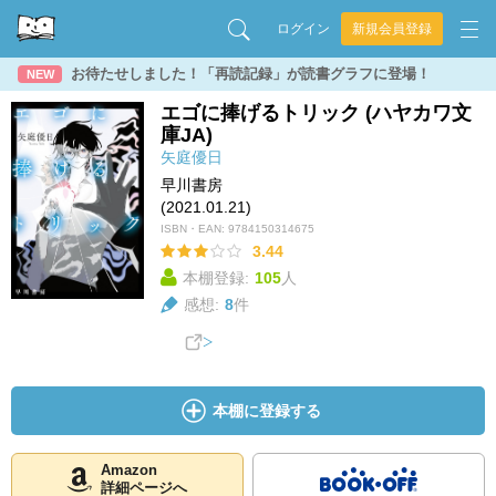
ログイン
新規会員登録
お待たせしました！「再読記録」が読書グラフに登場！
NEW
エゴに捧げるトリック (ハヤカワ文
庫JA)
矢庭優日
早川書房
(2021.01.21)
ISBN・EAN:
9784150314675
3.44
本棚登録:
105
人
感想:
8
件
本棚に登録する
Amazon
詳細ページへ