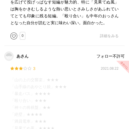
を広げて投げっぱなす短編が魅力的、特に「見果てぬ風」
は胸をかきむしるような熱い思いとさみしさがあふれてい
てとても印象に残る短編。「殴り合い」も中年のおっさん
となった自分が読むと実に味わい深い。面白かった。
0
詳細をみる
あさん
フォロー不許可
3
2021.08.22
「山の上の交響楽」★★★
「山手線のあやとり娘」★★★
「暴走バス」★★★★
「殴り合い」★★★
「神々の将棋盤」★★
「絶壁」★★★★
「満員電車」★★★
「見果てぬ風」★★★★