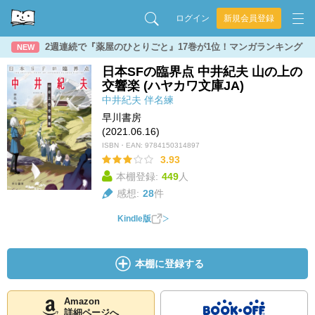
ログイン
新規会員登録
2週連続で『薬屋のひとりごと』17巻が1位！マンガランキング
NEW
日本SFの臨界点 中井紀夫 山の上の
交響楽 (ハヤカワ文庫JA)
中井紀夫
伴名練
早川書房
(2021.06.16)
ISBN・EAN:
9784150314897
3.93
本棚登録:
449
人
感想:
28
件
Kindle版
本棚に登録する
Amazon
詳細ページへ