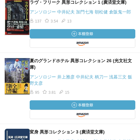
ラヴ・フリーク 異形コレクション 1 (廣済堂文庫)
アンソロジー 中井紀夫 加門七海 朝松健 倉阪鬼一郎
137
3.54
13
夏のグランドホテル 異形コレクション 26 (光文社文
庫)
アンソロジー 井上雅彦 中井紀夫 柄刀一 浅暮三文 飯
野文彦
95
3.81
15
変身 異形コレクション 3 (廣済堂文庫)