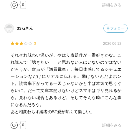
0
詳細をみる
33kiさん
フォロー
3
2026.06.12
それぞれ味わい深いが、やはり表題作が一番好きかな。こ
れ読んで「聴きたい！」と思わない人はいないのではない
だろうか。次点が「満員電車」。毎日体感してるシチュエ
ーションなだけにリアルに伝わる。動けないんだよホン
ト。読書率下がってる一因じゃないかと半ば本気で思うぐ
らいに。だって文庫本開けないけどスマホはギリ見れるか
ら。見れない場合もあるけど。そしてそんな時にこんな事
になるんだろう。
あと相変わらず編者のSF愛が熱くて楽しい。
0
詳細をみる