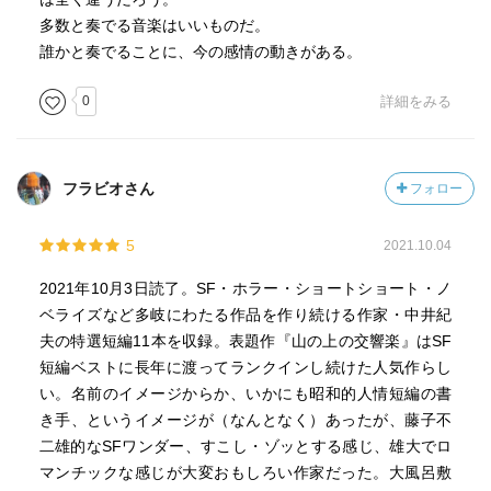
そしてラストを飾る「死んだ恋人からの手紙」は、タイト
多数と奏でる音楽はいいものだ。
ルや展開である程度ネタの予測がついたとしても、それで
誰かと奏でることに、今の感情の動きがある。
も切なさに心つかまれる。
0
詳細をみる
書かれた時代もあって最近のガジェットやハードSF的な設
定は出てきません。だからこそ、どこかノスタルジックな
雰囲気も、この作品集には含まれている気がします。
フラビオさん
フォロー
しかし、それはただ昔を懐かしむためのノスタルジックで
はなく、アイディアと抒情があれば、最新の技術やガジェ
5
2021.10.04
ットがなくても、いくらでもSFは時代を超え面白くあるこ
とを証明するノスタルジックでもある気がします。
2021年10月3日読了。SF・ホラー・ショートショート・ノ
ベライズなど多岐にわたる作品を作り続ける作家・中井紀
編者であり解説を務める伴名練さんの熱も素晴らしかっ
夫の特選短編11本を収録。表題作『山の上の交響楽』はSF
た。日本SF冬の時代と、作家活動の最盛期が不幸にも重な
短編ベストに長年に渡ってランクインし続けた人気作らし
ってしまった中井紀夫。それに光を再びあてたのが2010年
い。名前のイメージからか、いかにも昭和的人情短編の書
代最もSFを愛した作家と評される伴名練。
き手、というイメージが（なんとなく）あったが、藤子不
時代を超え愛される作家とは、作品とは、ということが伝
二雄的なSFワンダー、すこし・ゾッとする感じ、雄大でロ
わった一冊でした。
マンチックな感じが大変おもしろい作家だった。大風呂敷