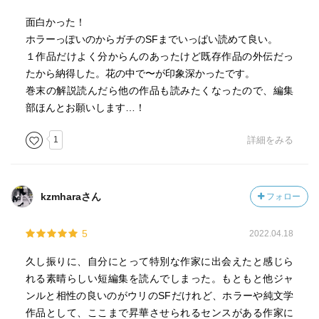
面白かった！
ホラーっぽいのからガチのSFまでいっぱい読めて良い。
１作品だけよく分からんのあったけど既存作品の外伝だっ
たから納得した。花の中で〜が印象深かったです。
巻末の解説読んだら他の作品も読みたくなったので、編集
部ほんとお願いします…！
1
詳細をみる
kzmharaさん
フォロー
5
2022.04.18
久し振りに、自分にとって特別な作家に出会えたと感じら
れる素晴らしい短編集を読んでしまった。もともと他ジャ
ンルと相性の良いのがウリのSFだけれど、ホラーや純文学
作品として、ここまで昇華させられるセンスがある作家に