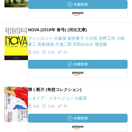
NOVA (2019年 春号) (河出文庫)
アンソロジー 大森望 新井素子 小川哲 赤野工作 小林
泰三 高島雄哉 片瀬二郎 宮部みゆき 飛浩隆
232
3.83
23
輝く断片 (奇想コレクション)
シオドア・スタージョン 大森望
268
3.60
35