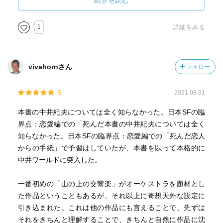
続きを読む
哲学や純文学要素をこれでもかと詰め込んだ大名作。こん
なに考えられるストーリーを、たった80ページに落とし込
1
詳細をみる
んだ手腕も凄い。ひとことで言うと、まさに「人生」のよ
うな作品。
vivahornさん
フォロー
タイトルからして高い文学性を感じさせる「花のなかであ
たしを殺して」も素晴らしい。両極端なはじまりとおわり
5
2021.08.31
が一体化してる文明と、異文化民のフィルターを通して描
かれる藍の物語が、切なくも考えさせられる。
本書の中井紀夫については全く知らなかった。日本SFの臨
界点：恋愛編での「死んだ本書の中井紀夫については全く
これらの短編〜中編的な長さの作品の間に、ショートショ
知らなかった。日本SFの臨界点：恋愛編での「死んだ恋人
ート感の強いホラー的作品が散りばめられているのも、作
からの手紙」で予習はしていたが、本書を以って本格的に
者・中井紀夫氏の引き出しの広さを感じさせる。
中井ワールドに突入した。
巻末にある編者の後書きは、なぜここまで才能のある作家
の作品を、現代で読むことが難しいのかがしっかり書かれ
一番初めの「山の上の交響楽」がオーケストラを題材とし
ており、歴史書としても価値の高い一冊。
た作品ということもあるが、それ以上に奇想天外な設定に
引き込まれた。これは他の作品にも言えることで、先ずは
それをきちんと理解することで、きちんと自然に作品に沈