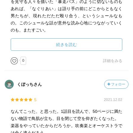
を見守る人々を描いた「暴走バス」のように切ないものも
あれば、「なぐりあい」は語り手の前にどこからともなく
男たちが、現れただただ殴り合う、というシュールなも
の。このシュールな話が意外な読み心地につながっていく
のも、またすごい。
「満員電車」や「山手線のあやとり娘」など、電車や駅で
の日常の場面が一気に不思議な世界、不条理な世界に一変
続きを読む
してしまうのも好き。
0
詳細をみる
「見果てぬ風」は冒険者のロマンを感じる一編。二つの長
大な壁に囲まれた世界で、壁を途切れる場所を目指し、ひ
たすら旅を続ける男の一生を描いた短編。
くぼっちさん
フォロー
世界観や主人公が訪れる国の数々の想像力の素晴らしさは
もちろんのこと、主人公の選択や生き方に憧れてしまいま
5
2021.12.02
した。荒涼とした風景や世界の中に、それでも旅を続ける
男の、言葉にできない熱が感じた名編。
なんてこった、と思った。1話目を読んで、50ページに満た
ない物語で鳥肌が立ち、目を閉じて空を仰ぎたくなった。
「花のなかであたしを殺して」の異星人たちの奇妙な文化
楽器をやっていたからだろうか。吹奏楽とオーケストラで
を細かく書き上げる様は、まさにセンスオブワンダー！
は全く違うだろう。