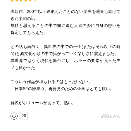
5
2022.07.27
表題作、200年以上途絶えたことのない楽曲を演奏し続けて
きた楽団の話。
無駄と思えることの中で前に進む人達の姿に自身の想いを
肯定してもらえた。
どの話も面白く、異世界の中での一生(またはそれ以上の時
間)と異文化が頭の中で拡がっていく楽しさに震えました。
異世界ではなく現代を舞台にし、ホラーの要素が入ったモ
ノも良かった。
こういう作品が埋もれるのはもったいない。
「日本SFの臨界点」再発見のための企画はとても良い。
解説がボリュームがあって、熱い。
25
詳細をみる