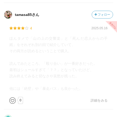
tamasa85さん
フォロー
4
2025.05.16
ほんタメで「山の上の交響楽」と「死んだ恋人からの手
紙」をそれぞれ別の回で紹介していて、
その両方が読めるということで購入。
読んでみたところ、「殴り合い」が一番好きだった。
最初はシュールすぎて「？？」となっていたけど、
読み終えてみると切なさや哀愁が残った。
他には「絶壁」や「暴走バス」も良かった。
0
詳細をみる