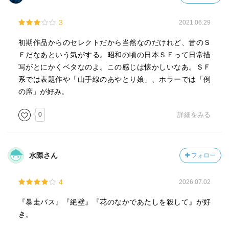
3
2021.06.29
初期作品からのセレクトだから当然なのだけれど、昔のＳ
Ｆだなあという気がする。昭和の頃の日本ＳＦって日常描
写がとにかくベタなのよ。この感じは懐かしいなあ。ＳＦ
系では表題作や「山手線のあやとり娘」、ホラーでは「例
の席」が好み。
0
詳細をみる
水際さん
フォロー
4
2026.07.02
『暴走バス』『絶壁』『花のなかであたしを殺して』が好
き。