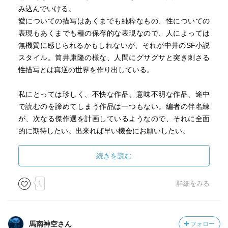
み込んでいける。
愛についての描写はあくまでも純粋なもの、性についての
表現もあくまでも種の保存的な表現なので、人によっては
無機質に感じられるかもしれないが、それが中井のSF小説
スタイル。筒井康隆の様な、人間にグサグサと突き刺さる
性描写とは真逆の世界を作り出している。
私にとっては珍しく、不快な作品、意味不明な作品、途中
で読むのを諦めてしまう作品は一つもない。編者の伴名練
が、次なる傑作選を計画しているようなので、それに全面
的に期待したい。出来れば早い機会にお願いしたい。
6月に光文社から新作2作品が出たという情報が入り、早速
続きを読む
明日届く予定。楽しみです。
1
詳細をみる
本のカバーデザインにホルンを持つ女の子が描かれてい
て、ちょっと気分が上がった。
馬南神空さん
フォロー