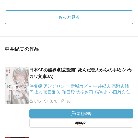
もっと見る
中井紀夫の作品
日本SFの臨界点[恋愛篇] 死んだ恋人からの手紙 (ハヤ
カワ文庫JA)
伴名練 アンソロジー 新城カズマ 中井紀夫 高野史緒
円城塔 藤田雅矢 和田毅 大樹連司 扇智史 小田雅久仁
846
3.70
36