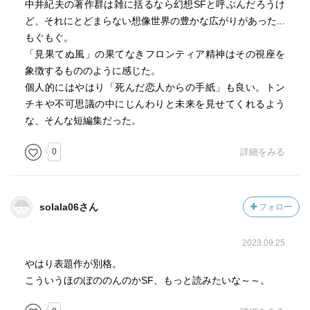
中井紀夫の著作群は雑に括るなら幻想SFと呼ぶんだろうけ
ど、それにとどまらない想像世界の豊かな広がりがあった...
もぐもぐ。
「見果てぬ風」の果てなきフロンティア精神はその視座を
象徴するもののように感じた。
個人的にはやはり「死んだ恋人からの手紙」も良い。トン
チキや不可思議の中にじんわりと未来を見せてくれるよう
な、そんな短編集だった。
0
詳細をみる
solala06さん
フォロー
2023.09.25
やはり表題作が別格。
こういうほのぼののんのかSF、もっと読みたいな～～。