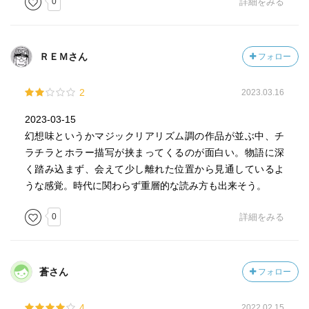
0
詳細をみる
ＲＥＭさん
フォロー
2
2023.03.16
2023-03-15
幻想味というかマジックリアリズム調の作品が並ぶ中、チ
ラチラとホラー描写が挟まってくるのが面白い。物語に深
く踏み込まず、会えて少し離れた位置から見通しているよ
うな感覚。時代に関わらず重層的な読み方も出来そう。
0
詳細をみる
蒼さん
フォロー
4
2022.02.15