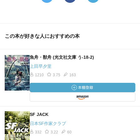
この本が好きな人におすすめの本
魚舟・獣舟 (光文社文庫 う-18-2)
上田早夕里
1210
3.75
163
SF JACK
日本SF作家クラブ
332
3.22
60