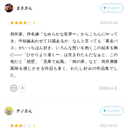
まささん
フォロー
4
2024.05.04
初作家。伴名練『なめらかな世界〜』からこちらにやって
き。中短編あわせて11篇あるが、なんと言っても「暴走バ
ス」がいっちばん好き。いろんな想いを抱くこの結末を胸
に——「ひかりより速く〜」は生まれたんだなぁと。この
他だと「絶壁」「見果てぬ風」「例の席」など…筒井康隆
風味を感じさせる作品も多く、わたし好みの作品集でし
た。
3
詳細をみる
チノさん
フォロー
3
2022.08.21