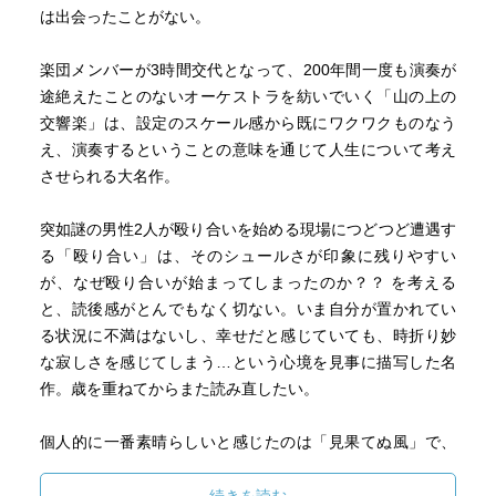
は出会ったことがない。
楽団メンバーが3時間交代となって、200年間一度も演奏が
途絶えたことのないオーケストラを紡いでいく「山の上の
交響楽」は、設定のスケール感から既にワクワクものなう
え、演奏するということの意味を通じて人生について考え
させられる大名作。
突如謎の男性2人が殴り合いを始める現場につどつど遭遇す
る「殴り合い」は、そのシュールさが印象に残りやすい
が、なぜ殴り合いが始まってしまったのか？？ を考える
と、読後感がとんでもなく切ない。いま自分が置かれてい
る状況に不満はないし、幸せだと感じていても、時折り妙
な寂しさを感じてしまう…という心境を見事に描写した名
作。歳を重ねてからまた読み直したい。
個人的に一番素晴らしいと感じたのは「見果てぬ風」で、
手塚治虫の『火の鳥』を読んでいるかのような感覚になっ
た。着想や大まかなストーリーは童話的ですらあるのに、