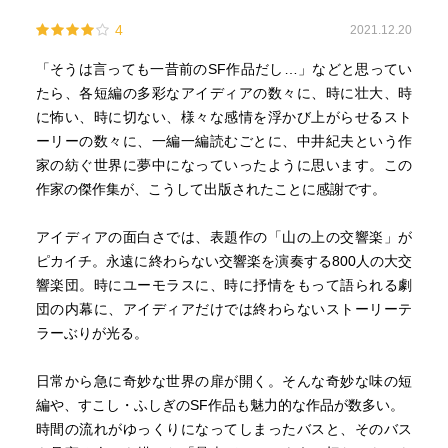
4
2021.12.20
「そうは言っても一昔前のSF作品だし…」などと思ってい
たら、各短編の多彩なアイディアの数々に、時に壮大、時
に怖い、時に切ない、様々な感情を浮かび上がらせるスト
ーリーの数々に、一編一編読むごとに、中井紀夫という作
家の紡ぐ世界に夢中になっていったように思います。この
作家の傑作集が、こうして出版されたことに感謝です。
アイディアの面白さでは、表題作の「山の上の交響楽」が
ピカイチ。永遠に終わらない交響楽を演奏する800人の大交
響楽団。時にユーモラスに、時に抒情をもって語られる劇
団の内幕に、アイディアだけでは終わらないストーリーテ
ラーぶりが光る。
日常から急に奇妙な世界の扉が開く。そんな奇妙な味の短
編や、すこし・ふしぎのSF作品も魅力的な作品が数多い。
時間の流れがゆっくりになってしまったバスと、そのバス