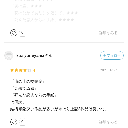
「例の席」★★★
「花のなかであたしを殺して」★★★
「死んだ恋人からの手紙」★★★★
0
詳細をみる
kaz-yoneyamaさん
フォロー
4
2021.07.24
『山の上の交響楽』
『見果てぬ風』
『死んだ恋人からの手紙』
は再読。
結構印象深い作品が多いがやはり上記3作品は良いな。
0
詳細をみる