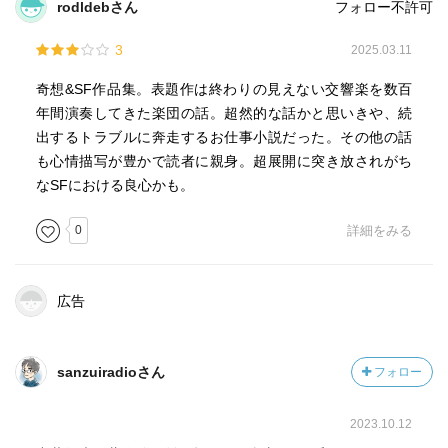
rodldebさん
フォロー不許可
3
2025.03.11
奇想&SF作品集。表題作は終わりの見えない交響楽を数百
年間演奏してきた楽団の話。超然的な話かと思いきや、続
出するトラブルに奔走するお仕事小説だった。その他の話
も心情描写が豊かで読者に親身。超展開に突き放されがち
なSFにおける良心かも。
0
詳細をみる
広告
sanzuiradioさん
フォロー
2023.10.12