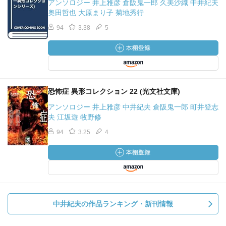
アンソロジー 井上雅彦 倉阪鬼一郎 久美沙織 中井紀夫
奥田哲也 大原まり子 菊地秀行
94
3.38
5
恐怖症 異形コレクション 22 (光文社文庫)
アンソロジー 井上雅彦 中井紀夫 倉阪鬼一郎 町井登志
夫 江坂遊 牧野修
94
3.25
4
中井紀夫の作品ランキング・新刊情報