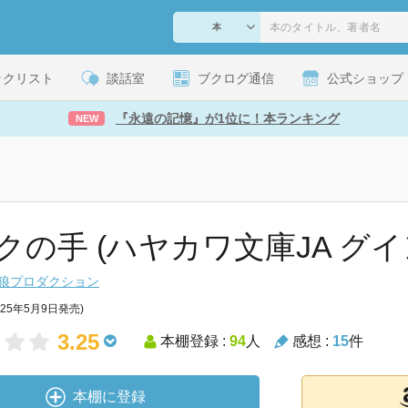
ックリスト
談話室
ブクログ通信
公式ショップ
『永遠の記憶』が1位に！本ランキング
NEW
クの手 (ハヤカワ文庫JA グイン
狼プロダクション
025年5月9日発売)
3.25
本棚登録 :
94
人
感想 :
15
件
本棚に登録