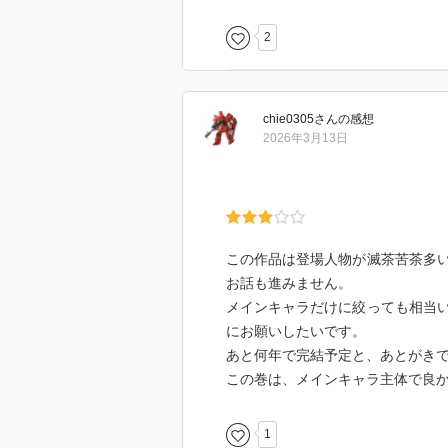
2
chie0305
さん
の感想
2026年3月13日
この作品は登場人物が滅茶苦茶多
お話も進みません。
メインキャラだけに絞っても相当
にお願いしたいです。
あと何年で完結予定と、あとがき
この巻は、メインキャラ主体で良
1