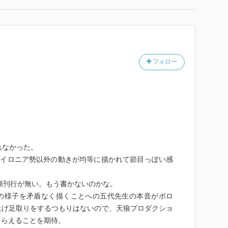
フォロー
れなかった。
ケイロニア勢以外の動きが均等に描かれて節目っぽい感
依頼刊行が無い。もう書かないのかな。
の様子を矛盾なく描くことへの五代先生の本音がポロ
上げ足取りをするつもりはないので、天狼プロダクショ
もらえることを期待。