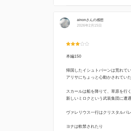
ainon
さん
の感想
2026年2月15日
本編150
帰国したイシュトバーンは荒れて
アリサにちょっと心動かされてい
スカールは船を降りて、草原を行
新しいミロクという武装集団に遭
ヴァレリウス一行はクリスタルパ
ヨナは軟禁されたり