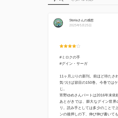
Storia
さん
の感想
2025年5月25日
#ミロクの手
#グイン・サーガ
11ヶ月ぶりの新刊。前ほど待たさ
気づけば節目の150巻。今巻では
じ。
宵野ゆめさんパートは2016年末
あとがきでは、膨大なグイン世界
リ。読み手としては多少のことで
ンの後押しの下、伸び伸び書いて