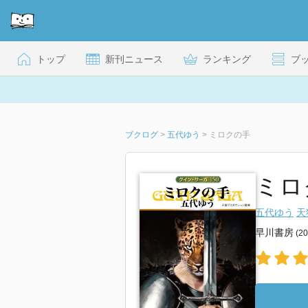
トップ
新刊ニュース
ランキング
ブ
ブクログ
>
五代ゆう
>
ミロクの手
ミロ
五代ゆう
天
早川書房
(2