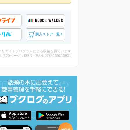
購入ストア一覧
ィリエイトプログラムによる収益を得ています
・本 (320ページ) / ISBN・EAN: 9784150315931