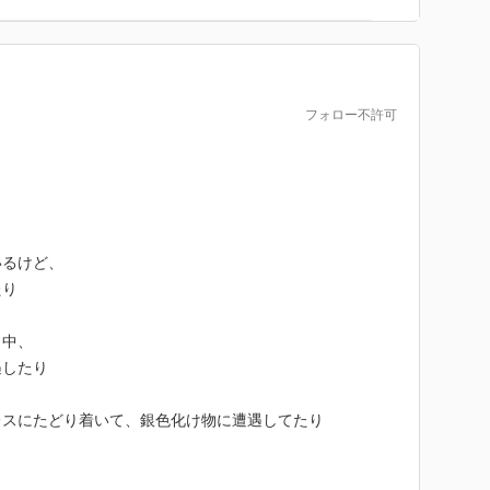
フォロー不許可
いるけど、
たり
く中、
遇したり
レスにたどり着いて、銀色化け物に遭遇してたり