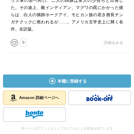
リス軍の砦へ向け、二人の姉妹は友人の少佐らと出発し
た。その途上、敵インディアン、マグワの罠にかかった彼
らは、白人の猟師ホークアイ、モヒカン族の若き酋長チン
ガチクックに救われるが……。アメリカ文学史上に輝く名
作。全訳版。
0
詳細をみる
本棚に登録する
Amazon 詳細ページへ
本ページはアフィリエイトプログラムによる収益を得ています