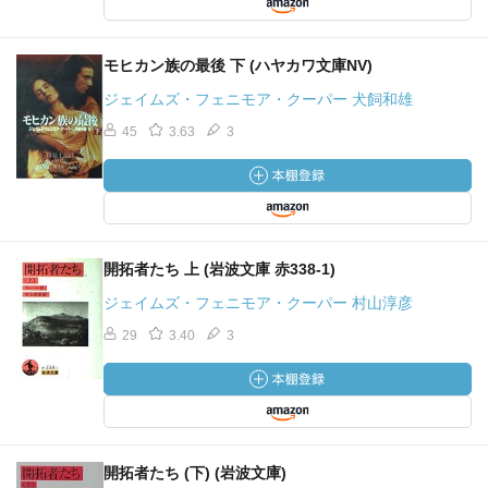
モヒカン族の最後 下 (ハヤカワ文庫NV)
ジェイムズ・フェニモア・クーパー 犬飼和雄
45
3.63
3
開拓者たち 上 (岩波文庫 赤338-1)
ジェイムズ・フェニモア・クーパー 村山淳彦
29
3.40
3
開拓者たち (下) (岩波文庫)