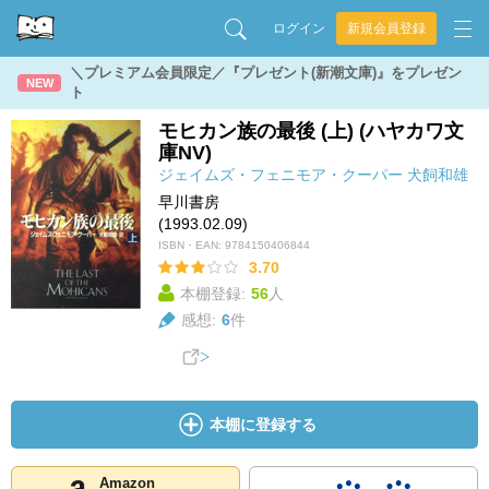
ログイン
新規会員登録
＼プレミアム会員限定／『プレゼント(新潮文庫)』をプレゼン
NEW
ト
モヒカン族の最後 (上) (ハヤカワ文
庫NV)
ジェイムズ・フェニモア・クーパー
犬飼和雄
早川書房
(1993.02.09)
ISBN・EAN:
9784150406844
3.70
本棚登録:
56
人
感想:
6
件
本棚に登録する
Amazon