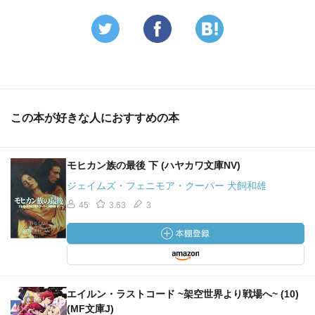
この本が好きな人におすすめの本
モヒカン族の最後 下 (ハヤカワ文庫NV)
ジェイムズ・フェニモア・クーパー 犬飼和雄
45
3.63
3
エイルン・ラストコード ~架空世界より戦場へ~ (10)
(MF文庫J)