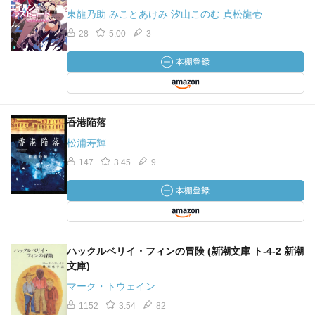
東龍乃助 みことあけみ 汐山このむ 貞松龍壱
28
5.00
3
香港陥落
松浦寿輝
147
3.45
9
ハックルベリイ・フィンの冒険 (新潮文庫 ト-4-2 新潮
文庫)
マーク・トウェイン
1152
3.54
82