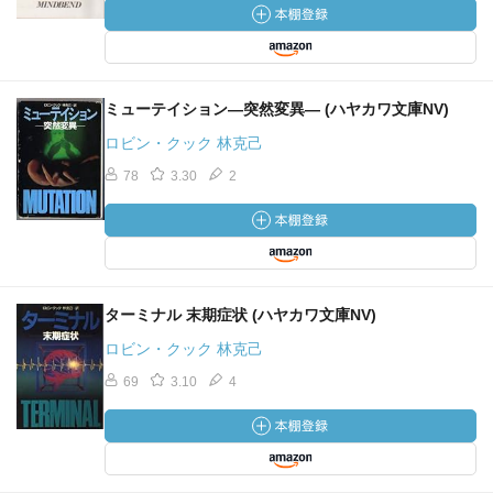
ミューテイション―突然変異― (ハヤカワ文庫NV)
ロビン・クック 林克己
78
3.30
2
ターミナル 末期症状 (ハヤカワ文庫NV)
ロビン・クック 林克己
69
3.10
4