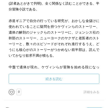
(訳者あとがきで判明)、全く関係なく読むことができる、半
分冒険小説である。
赤道ギニアで自分の行っている研究が、おかしな金儲けに
使われていることに疑問を持つケヴィンらのストーリー、
遺体の解剖のジャックらのストーリーに、ジェンシス社の
幹部のストーリー、ニューヨークのヤクザと老医者のスト
ーリーと、数々のエピソードがそれぞれ進行するうえ、ど
うにも核心がのストーリーがつかめない前半部は、読んで
いてかなり欲求不満が積もる。
中盤で遺体が現れ、ケヴィンらが冒険を始める段になっ
て、ようやくそれぞれのストーリーの接点が見えてくるの
だが、全600ページ以上の分厚い本の中盤なので、なかなか
続きを読む
大変である。
0
詳細をみる
後半は、予想したようなアクションとくるくると変化する
展開で楽しめるものの、このあたりになってくると、訳者
の集中力が切れたのか、特に会話部分の訳が雑になってく