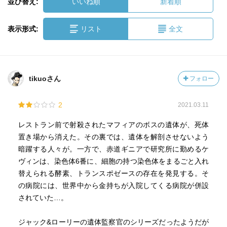
並び替え:
いいね順
新着順
表示形式:
リスト
全文
tikuoさん
フォロー
2
2021.03.11
レストラン前で射殺されたマフィアのボスの遺体が、死体
置き場から消えた。その裏では、遺体を解剖させないよう
暗躍する人々が。一方で、赤道ギニアで研究所に勤めるケ
ヴィンは、染色体6番に、細胞の持つ染色体をまるごと入れ
替えられる酵素、トランスポゼースの存在を発見する。そ
の病院には、世界中から金持ちが入院してくる病院が併設
されていた…。
ジャック&ローリーの遺体監察官のシリーズだったようだが