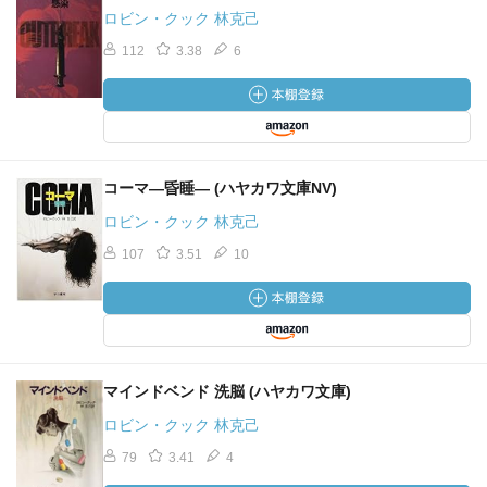
ロビン・クック 林克己
112
3.38
6
コーマ―昏睡― (ハヤカワ文庫NV)
ロビン・クック 林克己
107
3.51
10
マインドベンド 洗脳 (ハヤカワ文庫)
ロビン・クック 林克己
79
3.41
4