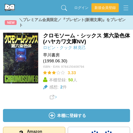
ログイン
新規会員登録
＼プレミアム会員限定／『プレゼント(新潮文庫)』をプレゼン
NEW
ト
クロモソーム・シックス 第六染色体
(ハヤカワ文庫NV)
ロビン・クック
林克己
早川書房
(1998.06.30)
ISBN・EAN:
9784150408794
3.33
本棚登録:
50
人
感想:
2
件
本棚に登録する
Amazon