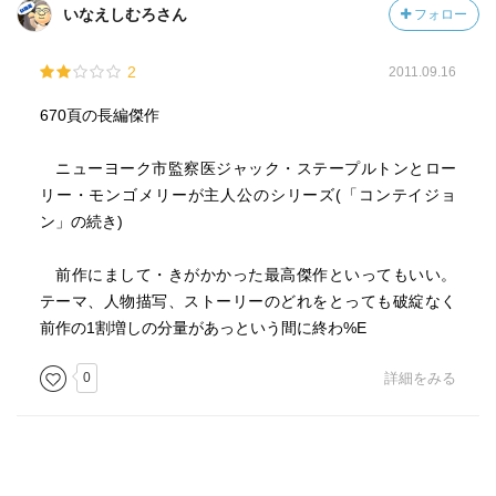
いなえしむろさん
フォロー
るのがわかる。
2
2011.09.16
ストーリーとしては面白い。ただ、ちょっと長すぎやしま
せんか?という内容である。
670頁の長編傑作
ニューヨーク市監察医ジャック・ステープルトンとロー
リー・モンゴメリーが主人公のシリーズ(「コンテイジョ
ン」の続き)
前作にまして・きがかかった最高傑作といってもいい。
テーマ、人物描写、ストーリーのどれをとっても破綻なく
前作の1割増しの分量があっという間に終わ%E
0
詳細をみる