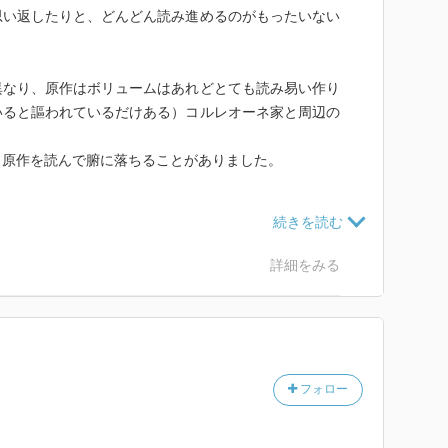
思い返したりと、どんどん読み進めるのがもったいない
異なり、原作はボリュームはあれどとても読み易い作り
いると謳われているだけある）コルレオーネ家と周辺の
。
、原作を読んで腑に落ちることがありました。
この世界に存在することを許容されていないという思
いう絶望感を出発点に、自分や家族を守ろうと、独自の
詳細をみる
であり、ゆえに高められた地位は宗教的でもあると感じ
フォロー