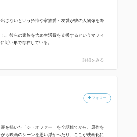
を出さないという矜恃や家族愛・友愛が彼の人物像を際
出し、彼らの家族を含め生活費を支援するというマフィ
悲に近い形で存在している。
詳細をみる
フォロー
台裏を描いた「ジ・オファー」を全話観てから、原作を
ながら映画のシーンを思い浮かべたり、ここが映画化に