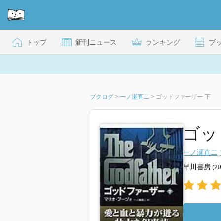
トップ
新刊ニュース
ランキング
ブ
ブクログ
>
一ノ瀬直二
>
ゴッドファーザー 下
ゴッ
一ノ瀬直二
早川書房
(2