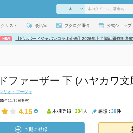
ックリスト
談話室
ブクログ通信
公式ショップ
【ビルボードジャパンコラボ企画】2026年上半期話題作を考察
NEW
ドファーザー 下 (ハヤカワ文庫
マリオ・プーヅォ
005年11月9日発売)
4.15
本棚登録 :
384
人
感想 :
30
件
本棚に登録