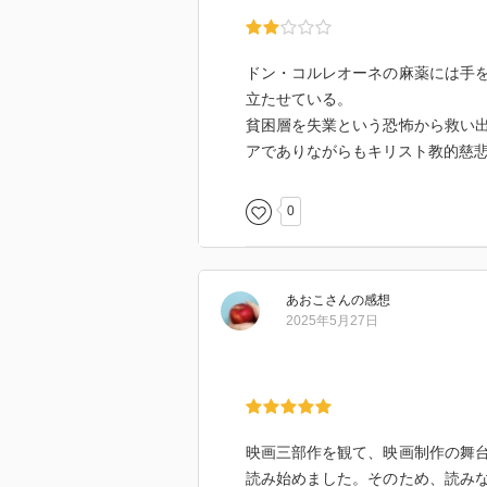
ドン・コルレオーネの麻薬には手
立たせている。
貧困層を失業という恐怖から救い
アでありながらもキリスト教的慈
0
あおこ
さん
の感想
2025年5月27日
映画三部作を観て、映画制作の舞
読み始めました。そのため、読み