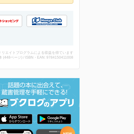
ィリエイトプログラムによる収益を得ています
・本 (448ページ) / ISBN・EAN: 9784150411008