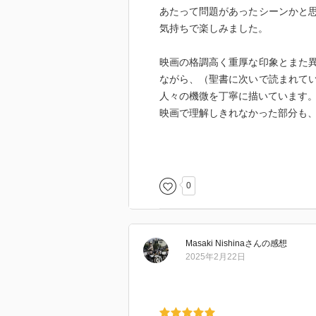
あたって問題があったシーンかと
気持ちで楽しみました。
映画の格調高く重厚な印象とまた
ながら、（聖書に次いで読まれて
人々の機微を丁寧に描いています
映画で理解しきれなかった部分も
社会の構造・貧しさゆえに自分が
い、国も法律も守ってくれないと
道を歩むファミリーたち。
0
ドン・コルレオーネは彼らの希望
ました。
Masaki Nishina
さん
の感想
2025年2月22日