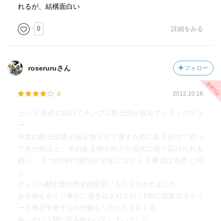
れるが、結構面白い
0
詳細をみる
roseruruさん
フォロー
4
2012.10.16
上／下 前作に続いてテンプル騎士団が絡んでくるミステリ
ー。
中世の騎士団達がある物を守り通すために命をかけて戦っ
てきた物語と、そのある物をめぐり現代に繰り広げられる
戦い。２つの時代描写が交互に出てくる構成は前作と同
じ。
テンプル騎士団の歴史的背景にも心を引かれました。
ある物をめぐり事件に巻き込まれて行くFBIの捜査官ライリ
ーと考古学者テスの行動もハラハラドキドキ。
あっという間に読み終わってしまいました。