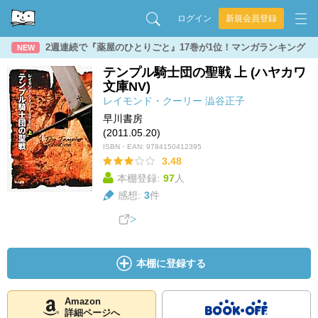
ログイン
新規会員登録
2週連続で『薬屋のひとりごと』17巻が1位！マンガランキング
NEW
テンプル騎士団の聖戦 上 (ハヤカワ
文庫NV)
レイモンド・クーリー
澁谷正子
早川書房
(2011.05.20)
ISBN・EAN:
9784150412395
3.48
本棚登録:
97
人
感想:
3
件
本棚に登録する
Amazon
詳細ページへ