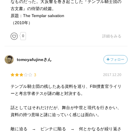
なものだった。大反響を巻き起こした『テンプル騎士団の
古文書』の待望の続篇。
原題：The Templar salvation
（2010年）
0
詳細をみる
tomoyafujineさん
フォロー
3
2017.12.20
テンプル騎士団の残したある資料を巡り、FBI捜査官ライリ
ーと考古学者テスが謎の敵と対決する。
話としてはそれだけだが、舞台が中世と現代を行きかい、
資料の持つ意味と謎に迫っていく感じは面白い。
敵に迫る → ピンチに陥る → 何とかなるが繰り返さ