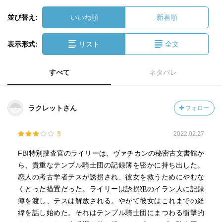
並び替え:
いいね順
新着順
表示形式:
リスト
全文
すべて
ネタバレ
ラクレットさん
フォロー
3
2022.02.27
FBI特別捜査官のライリーは、ヴァチカンの秘密古文書館か
ら、貴重なテンプル騎士団の記録簿を密かに持ち出した。
恋人の考古学者テスが誘拐され、彼女を救うためにやむな
くとった措置だった。ライリーは誘拐犯のイラン人に記録
簿を渡し、テスは解放される。やがて彼女はこれまでの経
緯を話し始めた。それはテンプル騎士団にまつわる衝撃的