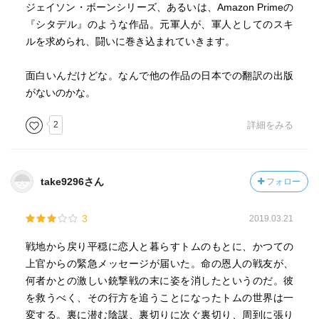
ジェイソン・ボーンシリーズ、あるいは、Amazon Primeの
『シタデル』のような作品。元軍人が、軍人としてのスキ
ルを求められ、闘いに巻き込まれていきます。
面白いんだけどな。なんで他の作品の日本での翻訳の出版
がないのかな。
2
詳細をみる
take9296さん
フォロー
3
2019.03.21
戦地から戻り平穏に恋人と暮らすトムのもとに、かつての
上官からの緊急メッセージが届いた。命の恩人の戦友が、
何者かとの激しい銃撃戦の末に姿を消したというのだ。彼
を救うべく、その行方を追うことになったトムの世界は一
変する。裏に潜む陰謀、裏切りに次ぐ裏切り、周到に張り