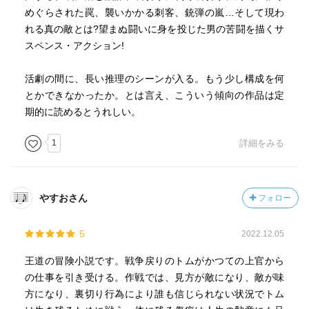
めぐらされた罠、襲いかかる刺客、銃弾の嵐…そして現わ
れる真の敵とは?望まぬ闘いに身を投じた男の苦闘を描くサ
スペンス・アクション!
活劇の間に、長い推理のシーンが入る。もう少し構成を何
とかできなかったか。とは言え、こういう傾向の作品は定
期的に読めるとうれしい。
1
詳細をみる
やすおさん
フォロー
5
2022.12.05
王道の冒険小説です。戦争戻りのトムがかつての上官から
の仕事を引き受ける。作戦では、見方が敵になり、敵が味
方になり、裏切り行為により誰も信じられない状況でトム