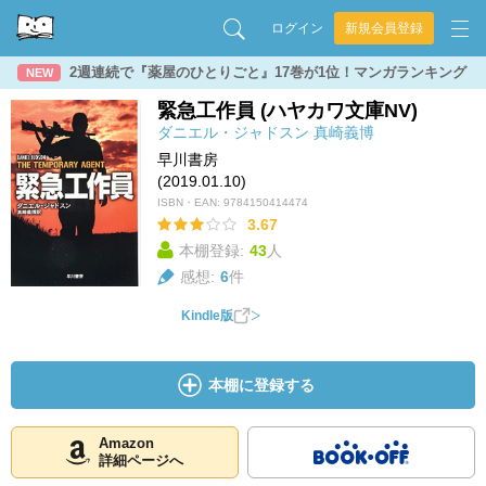
ログイン
新規会員登録
2週連続で『薬屋のひとりごと』17巻が1位！マンガランキング
NEW
緊急工作員 (ハヤカワ文庫NV)
ダニエル・ジャドスン
真崎義博
早川書房
(2019.01.10)
ISBN・EAN:
9784150414474
3.67
本棚登録:
43
人
感想:
6
件
Kindle版
本棚に登録する
Amazon
詳細ページへ