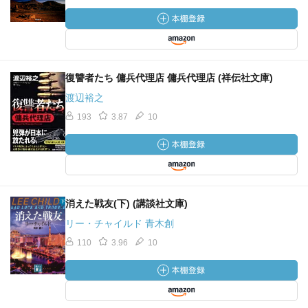
復讐者たち 傭兵代理店 傭兵代理店 (祥伝社文庫)
渡辺裕之
193
3.87
10
消えた戦友(下) (講談社文庫)
リー・チャイルド 青木創
110
3.96
10