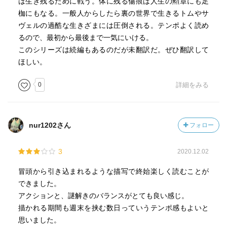
は生き残るために戦う。体に残る傷痕は人生の勲章にも足
枷にもなる。一般人からしたら裏の世界で生きるトムやサ
ヴェルの過酷な生きざまには圧倒される。テンポよく読め
るので、最初から最後まで一気にいける。
このシリーズは続編もあるのだが未翻訳だ。ぜひ翻訳して
ほしい。
0
詳細をみる
nur1202さん
フォロー
3
2020.12.02
冒頭から引き込まれるような描写で終始楽しく読むことが
できました。
アクションと、謎解きのバランスがとても良い感じ。
描かれる期間も週末を挟む数日っていうテンポ感もよいと
思いました。