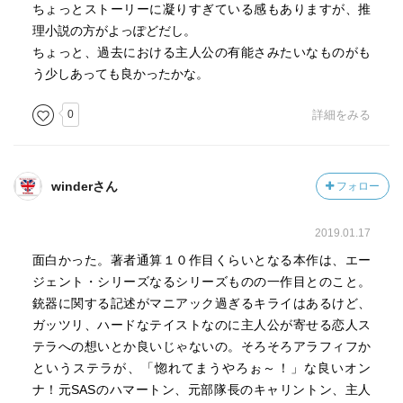
ちょっとストーリーに凝りすぎている感もありますが、推
理小説の方がよっぽどだし。
ちょっと、過去における主人公の有能さみたいなものがも
う少しあっても良かったかな。
0
詳細をみる
winderさん
フォロー
2019.01.17
面白かった。著者通算１０作目くらいとなる本作は、エー
ジェント・シリーズなるシリーズものの一作目とのこと。
銃器に関する記述がマニアック過ぎるキライはあるけど、
ガッツリ、ハードなテイストなのに主人公が寄せる恋人ス
テラへの想いとか良いじゃないの。そろそろアラフィフか
というステラが、「惚れてまうやろぉ～！」な良いオン
ナ！元SASのハマートン、元部隊長のキャリントン、主人