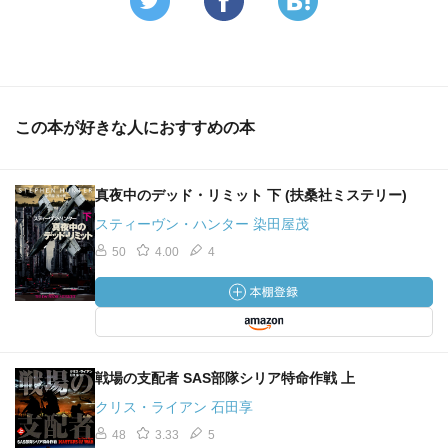
この本が好きな人におすすめの本
真夜中のデッド・リミット 下 (扶桑社ミステリー)
スティーヴン・ハンター 染田屋茂
50
4.00
4
戦場の支配者 SAS部隊シリア特命作戦 上
クリス・ライアン 石田享
48
3.33
5