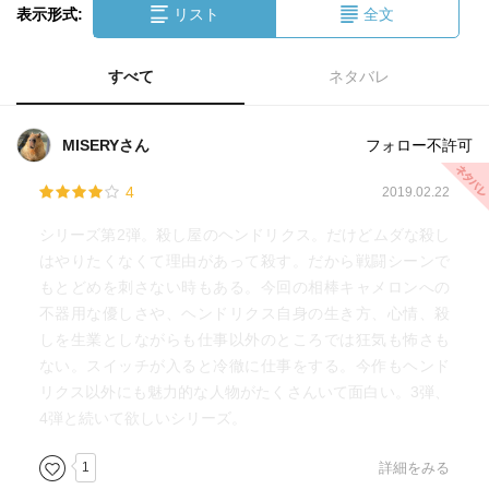
表示形式:
リスト
全文
すべて
ネタバレ
MISERYさん
フォロー不許可
4
2019.02.22
シリーズ第2弾。殺し屋のヘンドリクス。だけどムダな殺し
はやりたくなくて理由があって殺す。だから戦闘シーンで
もとどめを刺さない時もある。今回の相棒キャメロンへの
不器用な優しさや、ヘンドリクス自身の生き方、心情、殺
しを生業としながらも仕事以外のところでは狂気も怖さも
ない。スイッチが入ると冷徹に仕事をする。今作もヘンド
リクス以外にも魅力的な人物がたくさんいて面白い。3弾、
4弾と続いて欲しいシリーズ。
1
詳細をみる