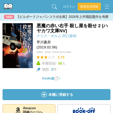
ログイン
新規会員登録
【ビルボードジャパンコラボ企画】2026年上半期話題作を考察
NEW
悪魔の赤い右手 殺し屋を殺せ 2 (ハ
ヤカワ文庫NV)
クリス・ホルム
田口俊樹
早川書房
(2019.02.06)
ISBN・EAN:
9784150414481
3.75
本棚登録:
30
人
感想:
2
件
Kindle版
本棚に登録する
Amazon
詳細ページへ