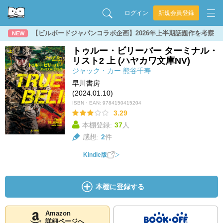
ログイン
新規会員登録
【ビルボードジャパンコラボ企画】2026年上半期話題作を考察
NEW
トゥルー・ビリーバー ターミナル・
リスト2 上 (ハヤカワ文庫NV)
ジャック・カー
熊谷千寿
早川書房
(2024.01.10)
ISBN・EAN:
9784150415204
3.29
本棚登録:
37
人
感想:
2
件
Kindle版
本棚に登録する
Amazon
詳細ページへ