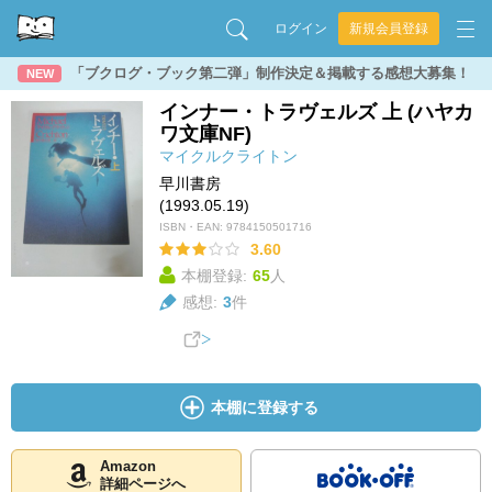
ログイン
新規会員登録
「ブクログ・ブック第二弾」制作決定＆掲載する感想大募集！
NEW
インナー・トラヴェルズ 上 (ハヤカ
ワ文庫NF)
マイクルクライトン
早川書房
(1993.05.19)
ISBN・EAN:
9784150501716
3.60
本棚登録:
65
人
感想:
3
件
本棚に登録する
Amazon
詳細ページへ