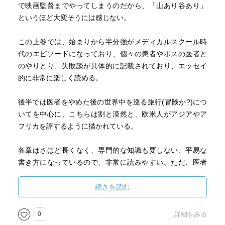
で映画監督までやってしまうのだから、「山あり谷あり」
というほど大変そうには感じない。
この上巻では、始まりから半分強がメディカルスクール時
代のエピソードになっており、個々の患者やボスの医者と
のやりとり、失敗談が具体的に記載されており、エッセイ
的に非常に楽しく読める。
後半では医者をやめた後の世界中を巡る旅行(冒険か?)につ
いてを中心に、こちらは割と漠然と、欧米人がアジアやア
フリカを評するように描かれている。
各章はさほど長くなく、専門的な知識も要しない、平易な
書き方になっているので、非常に読みやすい。ただ、医者
をやめるところや旅行記において、語彙の不足した、雑な
翻訳があるのは少々気になる。
続きを読む
0
詳細をみる