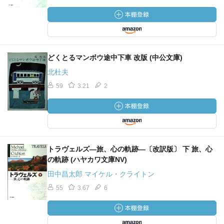
どくとるマンボウ途中下車 改版 (中公文庫)
北杜夫
59
3.21
2
トラヴェルズ―旅、心の軌跡―〔改訳版〕 下 旅、心
の軌跡 (ハヤカワ文庫NV)
田中昌太郎 マイケル・クライトン
55
3.67
6