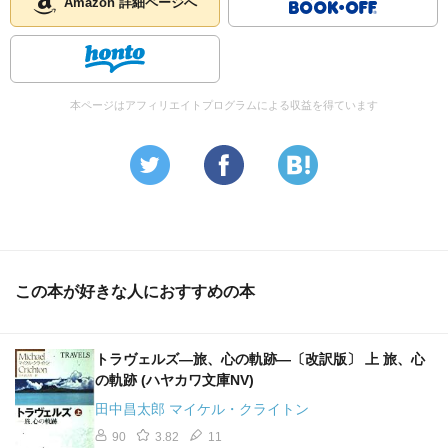
Amazon 詳細ページへ
本ページはアフィリエイトプログラムによる収益を得ています
この本が好きな人におすすめの本
トラヴェルズ―旅、心の軌跡―〔改訳版〕 上 旅、心
の軌跡 (ハヤカワ文庫NV)
田中昌太郎 マイケル・クライトン
90
3.82
11