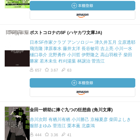
ポストコロナのSF (ハヤカワ文庫JA)
日本SF作家クラブ アンソロジー 津久井五月 立原透耶
飛浩隆 津原泰水 藤井太洋 長谷敏司 吉上亮 小川一水
樋口恭介 北野勇作 小川哲 伊野隆之 高山羽根子 柴田
勝家 若木未生 柞刈湯葉 林譲治 菅浩江
657
3.67
63
金田一耕助に捧ぐ九つの狂想曲 (角川文庫)
赤川次郎 有栖川有栖 小川勝己 京極夏彦 柴田よしき
服部まゆみ 菅浩江 栗本薫 北森鴻
444
3.36
41