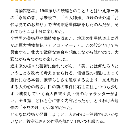
「博物館惑星」19年振りの続編とのこと！とはいえ第一弾
の「永遠の森」は未読で、「五人姉妹」収録の番外編「お
代は見てのお帰り」で博物館惑星体験をしたのみだが、そ
れでも今回は十分に楽しめた。
全世界の美術品や動植物を収めた、地球の衛星軌道上に浮
かぶ巨大博物館苑〈アフロディーテ〉。この設定だけでも
興奮する。壮大で緻密な舞台を想像しながら読むのは、大
変ながらもなかなか楽しかった。
近未来の様々な芸術に触れながら、「美」とは何だろうと
いうことを改めて考えさせられる。価値観の相違によって
露わになる本音。素晴らしさを追求するあまり、見え隠れ
する人の心の醜さ。目の前の事件に右往左往しつつも少し
ずつ成長していく新人自警団員・健のキャラクターがよ
い。全６篇、どれも心に響く内容だったが、とりわけ表題
作の「不見の月」が印象的だった。
どんなに技術が発展しようと、人の心は一筋縄ではいかな
いなと、菅浩江さんの作品を読むたびいつも感じる。