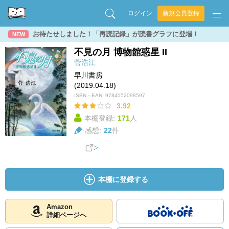
ログイン
新規会員登録
お待たせしました！「再読記録」が読書グラフに登場！
NEW
不見の月 博物館惑星 II
菅浩江
早川書房
(2019.04.18)
ISBN・EAN:
9784152098597
3.92
本棚登録:
171
人
感想:
22
件
本棚に登録する
Amazon
詳細ページへ