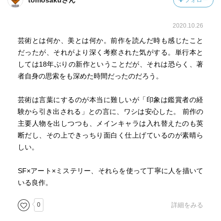
tomosakuさん
フォロー
2020.10.26
芸術とは何か、美とは何か。前作を読んだ時も感じたこと
だったが、それがより深く考察された気がする。単行本と
しては18年ぶりの新作ということだが、それは恐らく、著
者自身の思索をも深めた時間だったのだろう。
芸術は言葉にするのが本当に難しいが「印象は鑑賞者の経
験から引き出される」との言に、ワシは安心した。 前作の
主要人物を出しつつも、メインキャラは入れ替えたのも英
断だし、その上できっちり面白く仕上げているのが素晴ら
しい。
SF×アート×ミステリー、それらを使って丁寧に人を描いて
いる良作。
0
詳細をみる