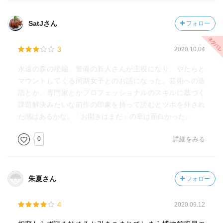
SatJさん
フォロー
3
2020.10.04
永遠の森の続編。警備の新人さんが主役になり、やたらと
マウントしてくる同期女子とのお話になった。芸術への造
詣とか、専門家とかプロフェッショナルのスキルに基づく
課題解決みたいな前作の印象を持って読むとツボを外され
た感はあるかな。「お開きはまだ」の章は面白かった。
0
詳細をみる
朱夏さん
フォロー
4
2020.09.12