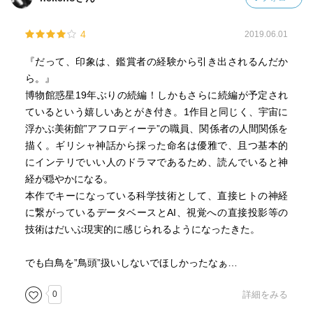
4
2019.06.01
『だって、印象は、鑑賞者の経験から引き出されるんだか
ら。』
博物館惑星19年ぶりの続編！しかもさらに続編が予定され
ているという嬉しいあとがき付き。1作目と同じく、宇宙に
浮かぶ美術館”アフロディーテ”の職員、関係者の人間関係を
描く。ギリシャ神話から採った命名は優雅で、且つ基本的
にインテリでいい人のドラマであるため、読んでいると神
経が穏やかになる。
本作でキーになっている科学技術として、直接ヒトの神経
に繋がっているデータベースとAI、視覚への直接投影等の
技術はだいぶ現実的に感じられるようになったきた。
でも白鳥を”鳥頭”扱いしないでほしかったなぁ…
0
詳細をみる