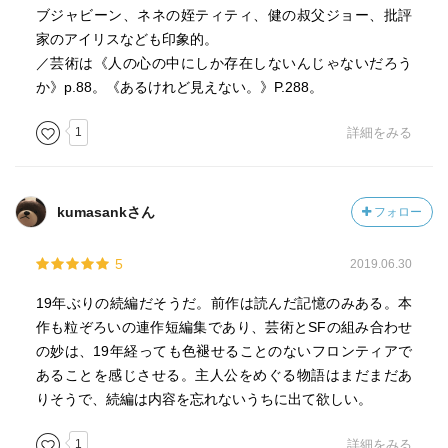
ブジャビーン、ネネの姪ティティ、健の叔父ジョー、批評
家のアイリスなども印象的。
／芸術は《人の心の中にしか存在しないんじゃないだろう
か》p.88。《あるけれど見えない。》P.288。
1
詳細をみる
kumasankさん
フォロー
5
2019.06.30
19年ぶりの続編だそうだ。前作は読んだ記憶のみある。本
作も粒ぞろいの連作短編集であり、芸術とSFの組み合わせ
の妙は、19年経っても色褪せることのないフロンティアで
あることを感じさせる。主人公をめぐる物語はまだまだあ
りそうで、続編は内容を忘れないうちに出て欲しい。
1
詳細をみる