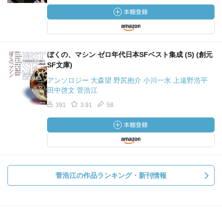
ぼくの、マシン ゼロ年代日本SFベスト集成 (S) (創元
SF文庫)
アンソロジー 大森望 野尻抱介 小川一水 上遠野浩平
田中啓文 菅浩江
391
3.91
58
菅浩江の作品ランキング・新刊情報