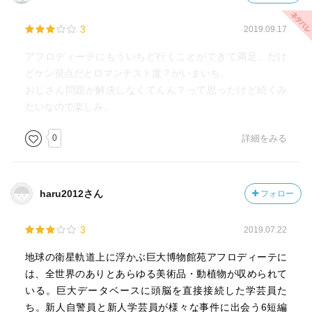
3
2019.09.17
アフロディーテにもういちど行くことができて満足。だけ
どケン視点だとロマンチスト度？がいまいち。
おじさん問題が解決しなくてんん？って思ったけど続くみ
たいなので楽しみ。
0
詳細をみる
haru2012さん
フォロー
3
2019.07.22
地球の衛星軌道上に浮かぶ巨大博物館苑アフロディーテに
は、全世界のありとあらゆる美術品・動植物が収められて
いる。巨大データベースに頭脳を直接接続した学芸員た
ち。新人自警員と新人学芸員が様々な事件に出会う6短編