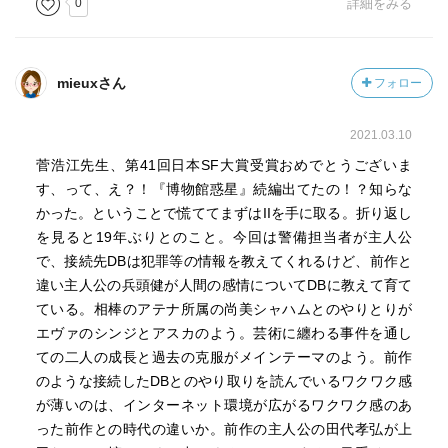
0
詳細をみる
mieuxさん
フォロー
2021.03.10
菅浩江先生、第41回日本SF大賞受賞おめでとうございま
す、って、え？！『博物館惑星』続編出てたの！？知らな
かった。ということで慌ててまずはIIを手に取る。折り返し
を見ると19年ぶりとのこと。今回は警備担当者が主人公
で、接続先DBは犯罪等の情報を教えてくれるけど、前作と
違い主人公の兵頭健が人間の感情についてDBに教えて育て
ている。相棒のアテナ所属の尚美シャハムとのやりとりが
エヴァのシンジとアスカのよう。芸術に纏わる事件を通し
ての二人の成長と過去の克服がメインテーマのよう。前作
のような接続したDBとのやり取りを読んでいるワクワク感
が薄いのは、インターネット環境が広がるワクワク感のあ
った前作との時代の違いか。前作の主人公の田代孝弘が上