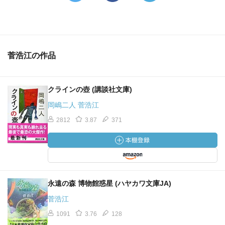
菅浩江の作品
クラインの壺 (講談社文庫)
岡嶋二人 菅浩江
2812
3.87
371
永遠の森 博物館惑星 (ハヤカワ文庫JA)
菅浩江
1091
3.76
128