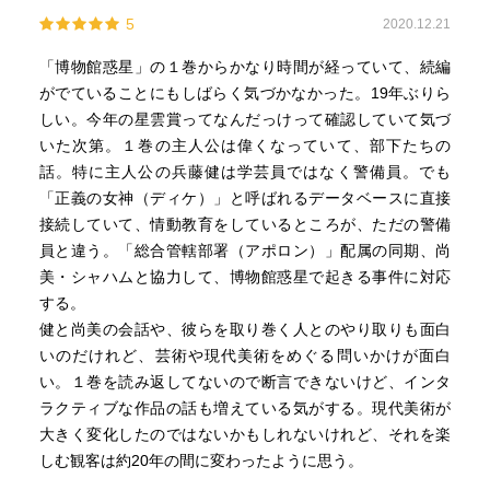
5
2020.12.21
「博物館惑星」の１巻からかなり時間が経っていて、続編
がでていることにもしばらく気づかなかった。19年ぶりら
しい。今年の星雲賞ってなんだっけって確認していて気づ
いた次第。１巻の主人公は偉くなっていて、部下たちの
話。特に主人公の兵藤健は学芸員ではなく警備員。でも
「正義の女神（ディケ）」と呼ばれるデータベースに直接
接続していて、情動教育をしているところが、ただの警備
員と違う。「総合管轄部署（アポロン）」配属の同期、尚
美・シャハムと協力して、博物館惑星で起きる事件に対応
する。
健と尚美の会話や、彼らを取り巻く人とのやり取りも面白
いのだけれど、芸術や現代美術をめぐる問いかけが面白
い。１巻を読み返してないので断言できないけど、インタ
ラクティブな作品の話も増えている気がする。現代美術が
大きく変化したのではないかもしれないけれど、それを楽
しむ観客は約20年の間に変わったように思う。