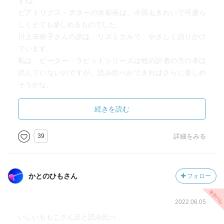
すね。
ビアトリクス・ポターの水彩画は、今回もきれいで可愛ら
しくとても楽しめるものでした。
川上未映子さんの訳は、リズミカルで、やさしく語りかけ
ています。
私は、ピーター・ラビットシリーズは他の訳者の方の本は
読んでいないのですが、読み比べができればさらに楽しめ
そうかな。
いずれにしろ、絵をながめているだけでも、心がなごんで
幸せな気持ちになります。
続きを読む
次の作品は、どんなお話しかな。楽しみですね。
39
詳細をみる
かとのひもさん
フォロー
2022.06.05
いしいももこさん訳と読み比べ