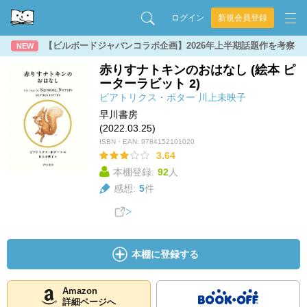
ログイン
新規会員登録
【ビルボードジャパンコラボ企画】2026年上半期話題作を考察
NEW
赤りすナトキンのおはなし (絵本 ピ
ーターラビット 2)
ビアトリクス・ポター
川上未映子
早川書房
(2022.03.25)
ISBN・EAN:
9784152101020
3.64
本棚登録:
92
人
感想:
5
件
本棚に登録する
Amazon
詳細ページへ