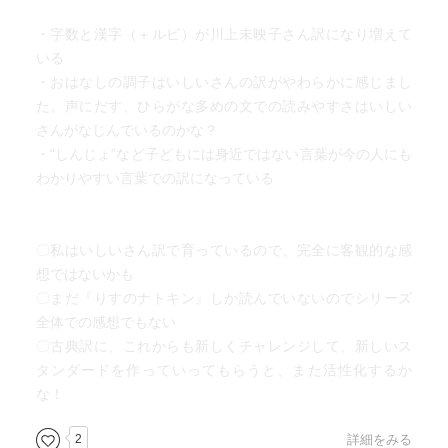
・字数と漢字（＋ルビ）が川上未映子さん訳になり増えて
いる
・おはなしの調子はいしいさんの訳がやわらかに感じまし
た。声にだす、ひらがな多めの文での読みやすさはいしい
さんがなじんでいるのかな？
・“しんじょ”など子どもには身近ではない言葉が今の人にも
わかりやすい言葉での訳になっている
〇私はいしいさん訳で育っているので、完全に客観的な感
想ではないかも
〇まだ『りすのナトキン』しか読んでいないのでシリーズ
全体での感想でもない
〇古典訳に、これからも新しくチャレンジして、新しいス
タンダードを作っていってもらうと、また活性化するか
な！
2
詳細をみる