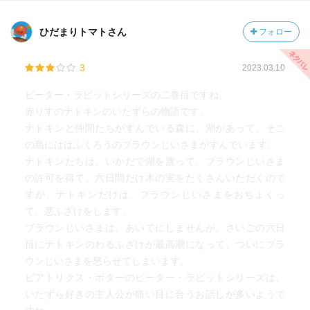
ひだまりトマトさん
フォロー
3
2023.03.10
ピーター・ラビットシリーズの二巻目ですね。
赤りすのナトキンのいたずらの物語です。
ナトキンと仲間たちがすんでいる森に、湖があって、そこ
の島にははふくろうのブラウンじいさまがすんでいます。
ナトキンたちは、いかだで湖を渡って、ブラウンじいさま
の許可を得て、六日間だけ木の実をたくさんいただくので
すが、ナトキンだけは、ブラウンじいさまをおちょくっ
て、悪ふざけをします。
ブラウンじいさまは、あいてにしませんが、さいごの六日
目にナトキンのわるふざけが最高潮になって、ついにブラ
ウンじいさまを怒らせてしまいます。
ビアトリクス・ポターのピーター・ラビットシリーズは、
いたずら好きの主人公が痛い目に合うお話しが多いようで