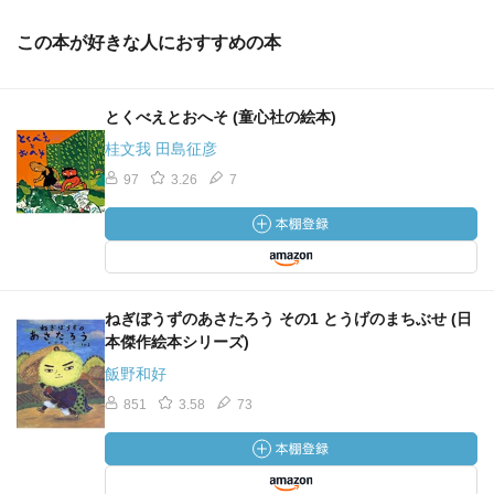
この本が好きな人におすすめの本
とくべえとおへそ (童心社の絵本)
桂文我 田島征彦
97
3.26
7
ねぎぼうずのあさたろう その1 とうげのまちぶせ (日
本傑作絵本シリーズ)
飯野和好
851
3.58
73