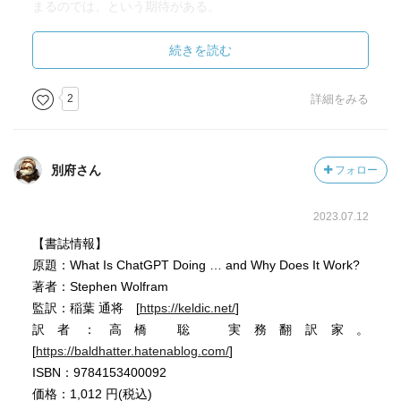
まるのでは、という期待がある。
素人な私にはむずい。が、なにができるかではなくなぜで
続きを読む
きるかという構造を解説しているという点で、重宝される
書籍ではないだろうか。ぜひ皆様にもチャレンジしてほし
2
詳細をみる
い。
別府さん
フォロー
2023.07.12
【書誌情報】
原題：What Is ChatGPT Doing … and Why Does It Work?
著者：Stephen Wolfram
監訳：稲葉 通将 [
https://keldic.net/
]
訳者：高橋 聡 実務翻訳家。
[
https://baldhatter.hatenablog.com/
]
ISBN：9784153400092
価格：1,012 円(税込)