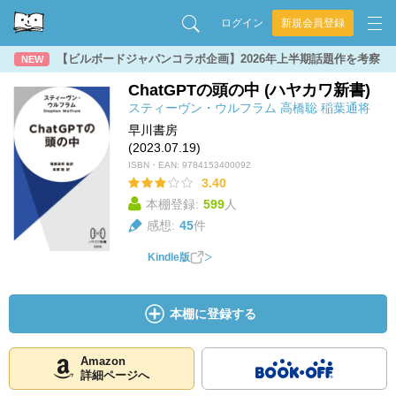
ログイン
新規会員登録
【ビルボードジャパンコラボ企画】2026年上半期話題作を考察
NEW
ChatGPTの頭の中 (ハヤカワ新書)
スティーヴン・ウルフラム
高橋聡
稲葉通将
早川書房
(2023.07.19)
ISBN・EAN:
9784153400092
3.40
本棚登録:
599
人
感想:
45
件
Kindle版
本棚に登録する
Amazon
詳細ページへ