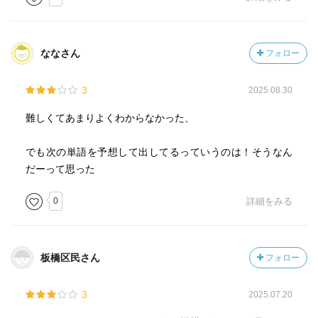
葉の使い方に何かしらの規則性があるという仮説に行き着
くのは自然なことだと思う。文化人類学は案外この分野か
らも解を得るかもしれない？（或いはもう何か得てい
ななさん
フォロー
る？）
3
2025.08.30
難しくてあまりよくわからなかった、
でも次の単語を予想して出してるっていうのは！そうなん
だーって思った
0
詳細をみる
板橋区民さん
フォロー
3
2025.07.20