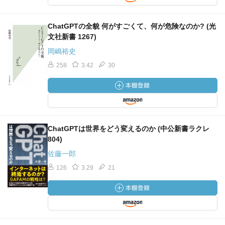
ChatGPTの全貌 何がすごくて、何が危険なのか? (光
文社新書 1267)
岡嶋裕史
258
3.42
30
ChatGPTは世界をどう変えるのか (中公新書ラクレ
804)
佐藤一郎
126
3.29
21