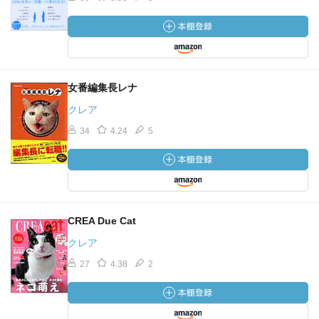
女番編集長レナ
クレア
34
4.24
5
CREA Due Cat
クレア
27
4.38
2