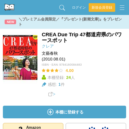
ログイン
新規会員登録
＼プレミアム会員限定／『プレゼント(新潮文庫)』をプレゼン
NEW
ト
CREA Due Trip 47都道府県のパワ
ースポット
クレア
文藝春秋
(2010.08.01)
ISBN・EAN:
9784160084483
4.00
本棚登録:
24
人
感想:
1
件
本棚に登録する
Amazon