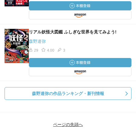
リアル妖怪大図鑑 ふしぎな世界を見てみよう!
森野達弥
29
4.00
3
森野達弥の作品ランキング・新刊情報
ページの先頭へ