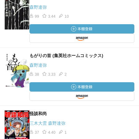
森野達弥
99
3.44
10
もがりの首 (集英社ホームコミックス)
森野達弥
38
3.33
2
怪談和尚
三木大雲 森野達弥
37
4.40
1