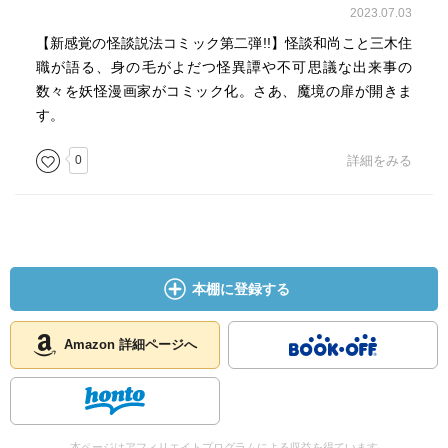
2023.07.03
【新感覚の怪談説法コミック第二弾!!】怪談和尚こと三木住
職が語る、身の毛がよだつ怪異譚や不可思議な出来事の
数々を妖怪漫画家がコミック化。さあ、魔境の扉が開きま
す。
0
詳細をみる
本棚に登録する
Amazon 詳細ページへ
本ページはアフィリエイトプログラムによる収益を得ています