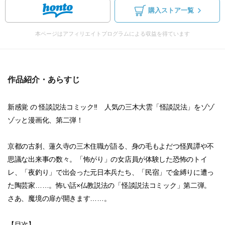
購入ストア一覧
本ページはアフィリエイトプログラムによる収益を得ています
作品紹介・あらすじ
新感覚 の 怪談説法コミック!! 人気の三木大雲「怪談説法」をゾゾ
ゾッと漫画化、第二弾！
京都の古刹、蓮久寺の三木住職が語る、身の毛もよだつ怪異譚や不
思議な出来事の数々。「怖がり」の女店員が体験した恐怖のトイ
レ、「夜釣り」で出会った元日本兵たち、「民宿」で金縛りに遭っ
た陶芸家……。怖い話×仏教説法の「怪談説法コミック」第二弾。
さあ、魔境の扉が開きます……。
【目次】