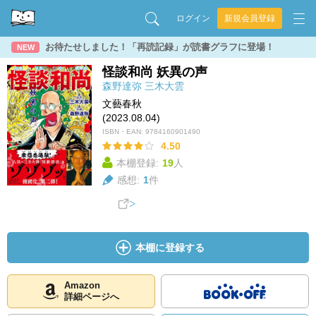
ログイン
新規会員登録
お待たせしました！「再読記録」が読書グラフに登場！
NEW
怪談和尚 妖異の声
森野達弥
三木大雲
文藝春秋
(2023.08.04)
ISBN・EAN:
9784160901490
4.50
本棚登録:
19
人
感想:
1
件
本棚に登録する
Amazon
詳細ページへ