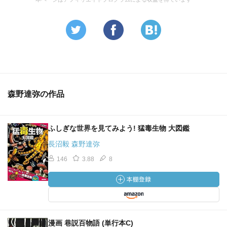
森野達弥の作品
ふしぎな世界を見てみよう! 猛毒生物 大図鑑
長沼毅 森野達弥
146
3.88
8
漫画 巷説百物語 (単行本C)