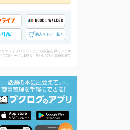
購入ストア一覧
ィリエイトプログラムによる収益を得ています
 (176ページ) / ISBN・EAN: 9784160901971