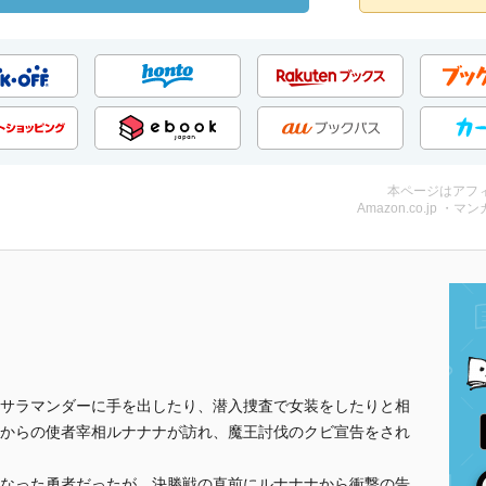
本ページはアフ
Amazon.co.jp ・マンガ
サラマンダーに手を出したり、潜入捜査で女装をしたりと相
からの使者宰相ルナナナが訪れ、魔王討伐のクビ宣告をされ
なった勇者だったが、決勝戦の直前にルナナナから衝撃の告