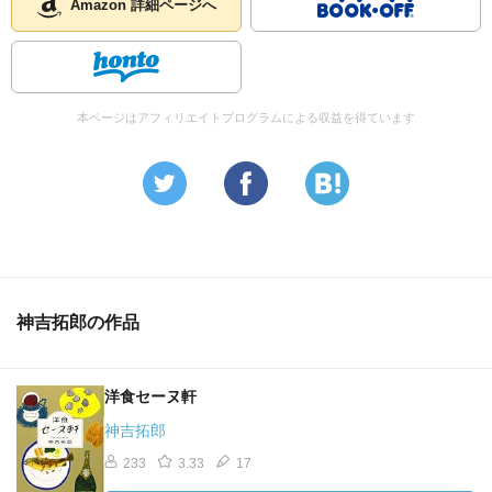
Amazon 詳細ページへ
本ページはアフィリエイトプログラムによる収益を得ています
神吉拓郎の作品
洋食セーヌ軒
神吉拓郎
233
3.33
17