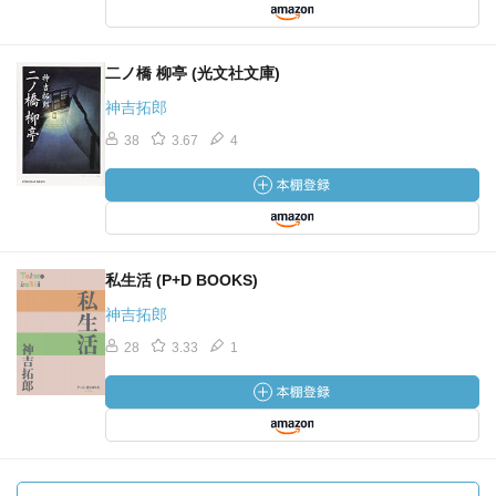
二ノ橋 柳亭 (光文社文庫)
神吉拓郎
38
3.67
4
私生活 (P+D BOOKS)
神吉拓郎
28
3.33
1