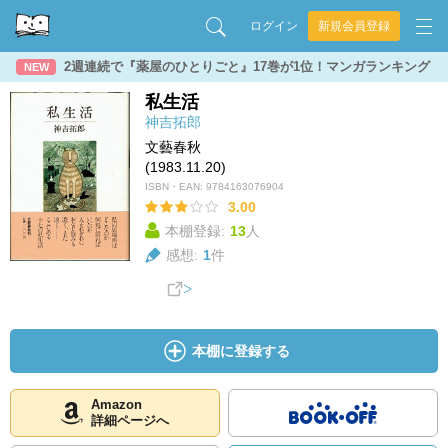
ログイン
新規会員登録
2週連続で『薬屋のひとりごと』17巻が1位！マンガランキング
NEW
私生活
神吉拓郎
文藝春秋
(1983.11.20)
ISBN・EAN:
9784163076904
3.00
本棚登録:
13
人
感想:
1
件
本棚に登録する
Amazon
詳細ページへ