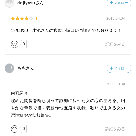
dojiyasuさん
フォロー
4
2012.04.04
12/03/30 小池さんの官能小説はいつ読んでもＧＯＯＤ！
0
詳細をみる
ももさん
フォロー
2009.10.30
内容紹介
秘めた関係を断ち切って故郷に戻った女の心の空ろを、細
やかな筆致で描く表題作他五篇を収録。独りで生きる女の
恋情鮮やかな短篇集。
0
詳細をみる