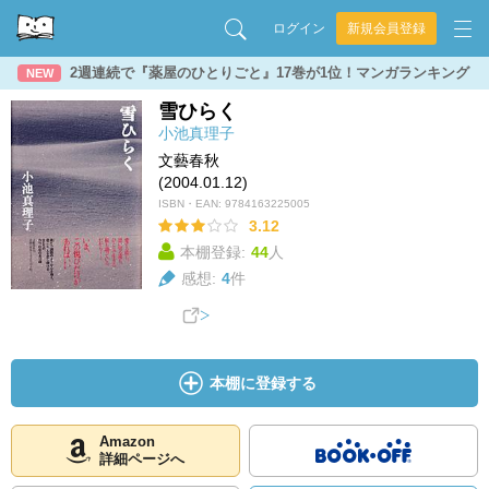
ログイン
新規会員登録
2週連続で『薬屋のひとりごと』17巻が1位！マンガランキング
NEW
雪ひらく
小池真理子
文藝春秋
(2004.01.12)
ISBN・EAN:
9784163225005
3.12
本棚登録:
44
人
感想:
4
件
本棚に登録する
Amazon
詳細ページへ