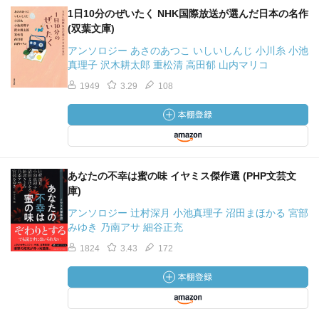
1日10分のぜいたく NHK国際放送が選んだ日本の名作
(双葉文庫)
アンソロジー あさのあつこ いしいしんじ 小川糸 小池
真理子 沢木耕太郎 重松清 高田郁 山内マリコ
1949
3.29
108
あなたの不幸は蜜の味 イヤミス傑作選 (PHP文芸文
庫)
アンソロジー 辻村深月 小池真理子 沼田まほかる 宮部
みゆき 乃南アサ 細谷正充
1824
3.43
172