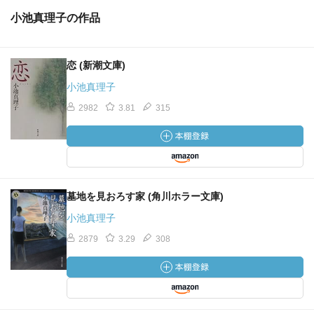
小池真理子の作品
恋 (新潮文庫)
小池真理子
2982
3.81
315
墓地を見おろす家 (角川ホラー文庫)
小池真理子
2879
3.29
308