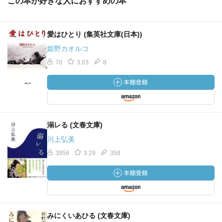
この本が好きな人におすすめの本
愛はひとり (集英社文庫(日本))
姫野カオルコ
70
3.03
8
溺レる (文春文庫)
川上弘美
3956
3.29
358
みにくいあひる (文春文庫)