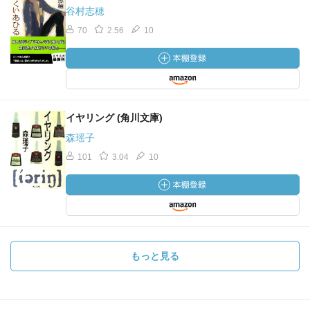
谷村志穂
70
2.56
10
イヤリング (角川文庫)
森瑶子
101
3.04
10
もっと見る