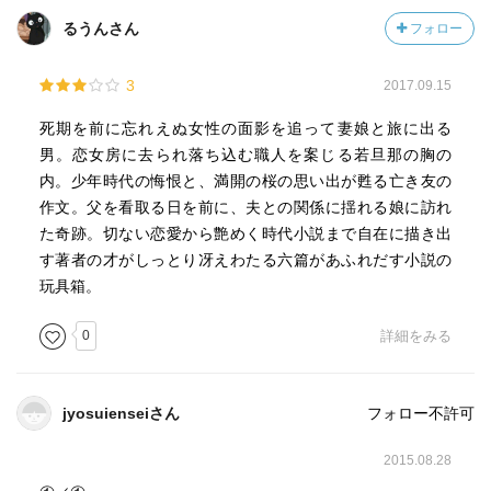
るうんさん
フォロー
3
2017.09.15
死期を前に忘れえぬ女性の面影を追って妻娘と旅に出る
男。恋女房に去られ落ち込む職人を案じる若旦那の胸の
内。少年時代の悔恨と、満開の桜の思い出が甦る亡き友の
作文。父を看取る日を前に、夫との関係に揺れる娘に訪れ
た奇跡。切ない恋愛から艶めく時代小説まで自在に描き出
す著者の才がしっとり冴えわたる六篇があふれだす小説の
玩具箱。
0
詳細をみる
jyosuienseiさん
フォロー不許可
2015.08.28