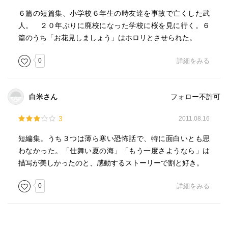
６篇の短篇集、小学校６年生の時友達を事故で亡くした武
人。 ２０年ぶりに廃校になった学校に桜を見に行く。６
篇のうち「お花見しましょう」はホロリとさせられた。
0
詳細をみる
白米さん
フォロー不許可
3
2011.08.16
短編集。うち３つは薄ら寒い恐怖話で、特に面白いとも思
わなかった。「仕舞い夏の海」「もう一度さようなら」は
描写が美しかったのと、感動するストーリーで割と好き。
0
詳細をみる