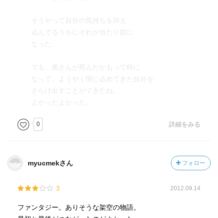
そうやって自分の気持ちを抑え
込んでるうちにそれが当たり前に
なった。
でも、奥さんが死んだかもって時に
なって、ようやく閉じ込めてきた自分を
さらけ出すことができたね。
よかったよかった。
0
詳細をみる
myucmekさん
フォロー
3
2012.09.14
ファンタジー。ありそうな架空の物語。