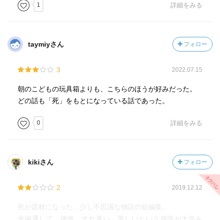
1
詳細をみる
taymiyさん
フォロー
3
2022.07.15
朝のこどもの玩具箱よりも、こちらのほうが好みだった。
どの話も「死」をもとになっている話であった。
0
詳細をみる
kikiさん
フォロー
2
2019.12.12
死が題材になった、少し不思議な物語の短編集。
全編通して、後悔、すれ違い、苦しいという感情が大半を