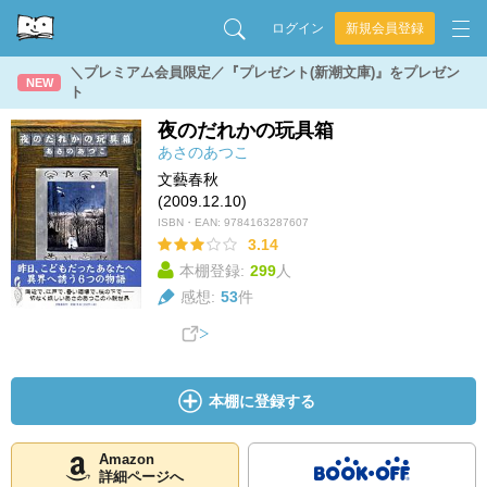
ログイン
新規会員登録
＼プレミアム会員限定／『プレゼント(新潮文庫)』をプレゼン
NEW
ト
夜のだれかの玩具箱
あさのあつこ
文藝春秋
(2009.12.10)
ISBN・EAN:
9784163287607
3.14
本棚登録:
299
人
感想:
53
件
本棚に登録する
Amazon
詳細ページへ