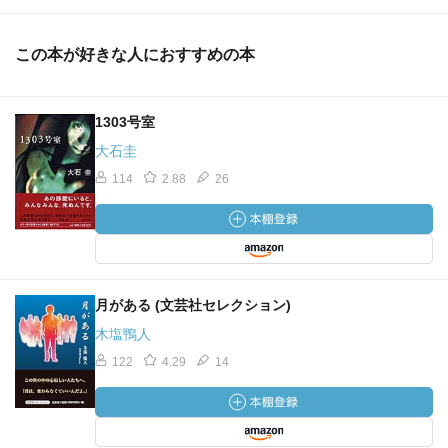
この本が好きな人におすすめの本
1303号室
大石圭
114
2.88
26
月がある (文芸社セレクション)
木塩鴨人
122
4.29
14