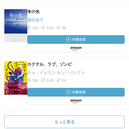
冬の光
篠田節子
333
3.64
66
カクテル、ラブ、ゾンビ
チョ・イェウン カン・バンファ
280
3.83
24
もっと見る