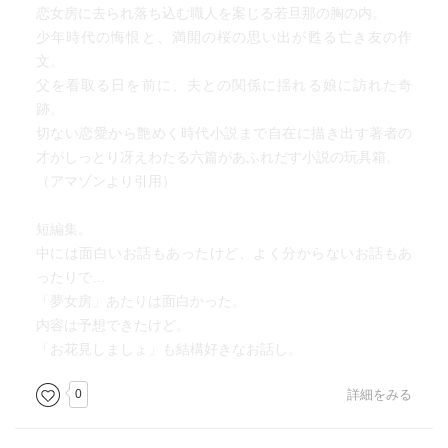
恋女房に去られ落ち込む職人を案じる若旦那の胸の内。
少年時代の悔恨と、満開の桜の思い出が甦る亡き友の作
文。
父を看取る日を前に、夫との関係に揺れる娘に訪れた奇
跡。
切ない恋愛から艶めく時代小説まで自在に描き出す著者の
才がしっとり冴えわたる六篇があふれだす小説の玩具箱。
（アマゾンより引用）
短編集。
中には面白いお話もあったけど、よく分からないお話もあ
ったりで…
「夢女房」あたりは面白かった。
内容は予想できたけど。
「お花見しましょ」も結構好きなお話し。
0
詳細をみる