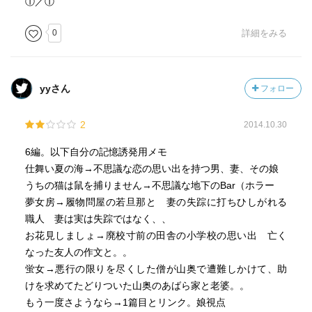
①／①
0
詳細をみる
yyさん
フォロー
2
2014.10.30
6編。以下自分の記憶誘発用メモ
仕舞い夏の海→不思議な恋の思い出を持つ男、妻、その娘
うちの猫は鼠を捕りません→不思議な地下のBar（ホラー
夢女房→履物問屋の若旦那と 妻の失踪に打ちひしがれる
職人 妻は実は失踪ではなく、、
お花見しましょ→廃校寸前の田舎の小学校の思い出 亡く
なった友人の作文と。。
蛍女→悪行の限りを尽くした僧が山奥で遭難しかけて、助
けを求めてたどりついた山奥のあばら家と老婆。。
もう一度さようなら→1篇目とリンク。娘視点