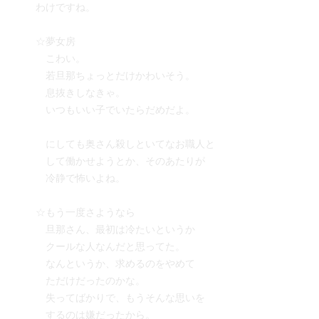
わけですね。
☆夢女房
こわい。
若旦那ちょっとだけかわいそう。
息抜きしなきゃ。
いつもいい子でいたらだめだよ。
にしても奥さん殺しといてなお職人と
して働かせようとか、そのあたりが
冷静で怖いよね。
☆もう一度さようなら
旦那さん、最初は冷たいというか
クールな人なんだと思ってた。
なんというか、求めるのをやめて
ただけだったのかな。
失ってばかりで、もうそんな思いを
するのは嫌だったから。