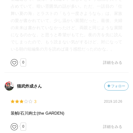
占めていて、暗い雰囲気の話が多い。ただ、一話目の「仕
舞い夏の海」とラストの「もう一度さようなら」は、家族
の愛が書かれていて、少し温かい展開だった。最後、夫婦
の未来は書かれていなかったけど、両親と同じような展開
になるのかな。と思うと希望がもてた。夜の方を先に読ん
でしまったので、もう読まない気がするけど、対になって
いる朝の短編集の方を読めば違う感想だったのかな。。
0
詳細をみる
猫武炸成さん
フォロー
3
2019.10.26
装幀/石川絢士(the GARDEN)
0
詳細をみる