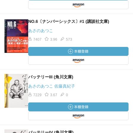
NO.6〔ナンバーシックス〕#1 (講談社文庫)
あさのあつこ
7407
3.96
573
バッテリーIII (角川文庫)
あさのあつこ 佐藤真紀子
7229
3.67
0
バッテリーIV (角川文庫)