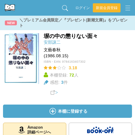
ログイン
新規会員登録
＼プレミアム会員限定／『プレゼント(新潮文庫)』をプレゼン
NEW
ト
塀の中の懲りない面々
安部譲二
文藝春秋
(1986.08.15)
ISBN・EAN:
9784163407302
3.18
本棚登録:
72
人
感想:
3
件
本棚に登録する
Amazon
詳細ページへ