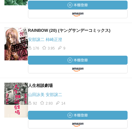
RAINBOW (20) (ヤングサンデーコミックス)
安部譲二 柿崎正澄
176
3.95
9
人生相談劇場
山田詠美 安部譲二
92
2.93
14