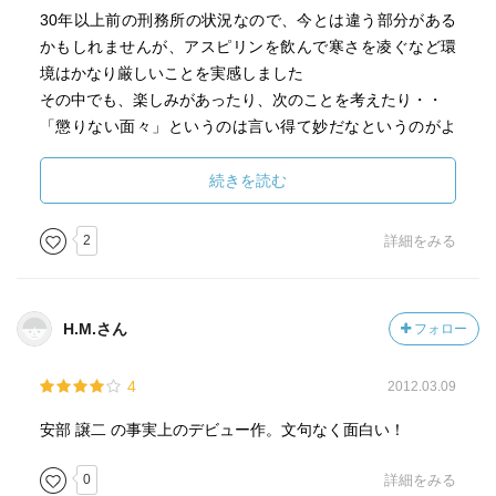
30年以上前の刑務所の状況なので、今とは違う部分がある
かもしれませんが、アスピリンを飲んで寒さを凌ぐなど環
境はかなり厳しいことを実感しました
その中でも、楽しみがあったり、次のことを考えたり・・
「懲りない面々」というのは言い得て妙だなというのがよ
く分かる本です
続きを読む
2
詳細をみる
H.M.さん
フォロー
4
2012.03.09
安部 譲二 の事実上のデビュー作。文句なく面白い！
0
詳細をみる