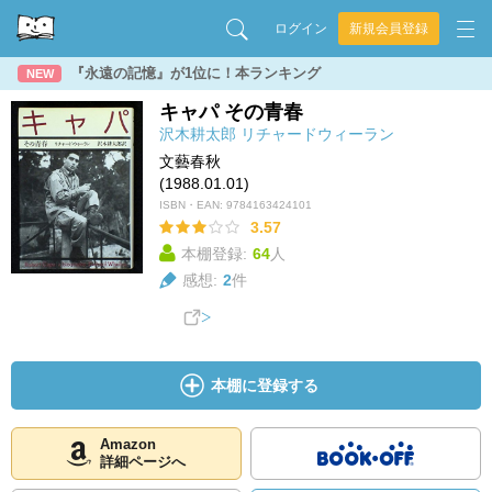
ログイン
新規会員登録
『永遠の記憶』が1位に！本ランキング
NEW
キャパ その青春
沢木耕太郎
リチャードウィーラン
文藝春秋
(1988.01.01)
ISBN・EAN:
9784163424101
3.57
本棚登録:
64
人
感想:
2
件
本棚に登録する
Amazon
詳細ページへ