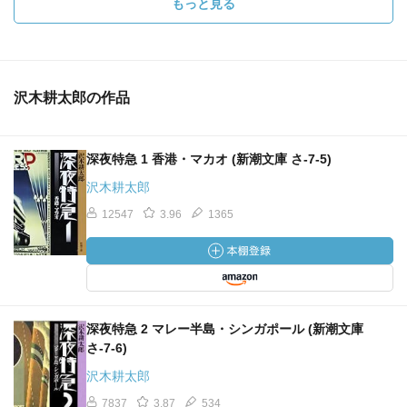
もっと見る
沢木耕太郎の作品
深夜特急 1 香港・マカオ (新潮文庫 さ-7-5)
沢木耕太郎
12547
3.96
1365
深夜特急 2 マレー半島・シンガポール (新潮文庫
さ-7-6)
沢木耕太郎
7837
3.87
534