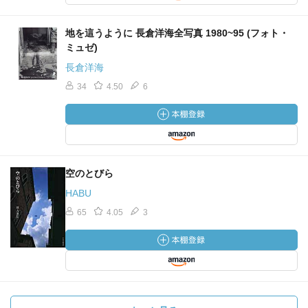
地を這うように 長倉洋海全写真 1980~95 (フォト・
ミュゼ)
長倉洋海
34
4.50
6
空のとびら
HABU
65
4.05
3