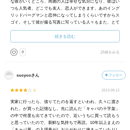
な彼がいくところ、周囲の人は幸せな気分になり、彼はい
つも人気者。どこでも友人、恋人ができます。あのイング
リッドバーグマンと恋仲になってしまうくらいですからス
ゴイ。そして彼が撮る写真に写っている人々もまた、とて
もいい表情をしています。良い写真を撮るためには、被写
体に一歩近づくこと。これは物理的な距離だけでなく、心
続きを読む
の距離のことを言っているのでしょうね。
0
詳細をみる
家に写真集があるのですが、久しぶりに眺めたくなりまし
た。
sucycoさん
フォロー
4
2013.09.12
実家に行ったら、借りてたのを返すといわれ、久々に渡さ
れた。が買った記憶なし。先に読んだ「キャパの十字架」
の中で何度も出てきていたので、近いうちに買って読もう
と思っていたので、新鮮な気持ちで再読。10年以上まえの
「キャパ展」の入場券がしおりがわりに挟まっていたりし