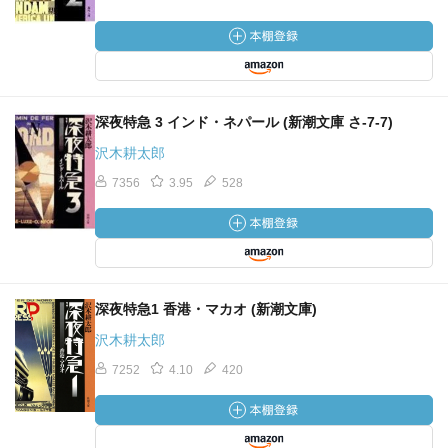
深夜特急 3 インド・ネパール (新潮文庫 さ-7-7)
沢木耕太郎
7356
3.95
528
深夜特急1 香港・マカオ (新潮文庫)
沢木耕太郎
7252
4.10
420