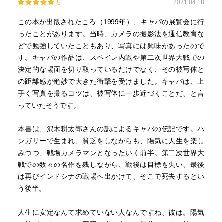
5
2021.04.18
この本が出版されたころ（1999年）、キャパの展覧会に行
ったことがあります。当時、カメラの撮影法を通信教育な
どで勉強していたこともあり、写真には興味があったので
す。キャパの作品は、スペイン内戦や第二次世界大戦での
決定的な場面を切り取っているだけでなく、その被写体と
の距離感が絶妙で大きた衝撃を受けました。キャパは、上
手く写真を撮るコツは、被写体に一歩近づくことだ、と言
っていたそうです。
本書は、沢木耕太郎さんの訳によるキャパの伝記です。ハ
ンガリーで生まれ、貧乏をしながらも、陽気に人生を楽し
みつつ、戦場カメラマンとなったいく前半。第二次世界大
戦での数々の名作を残しながら、戦後は目標を失い、最後
は再びインドシナの戦場へ出かけて、そこで死去するとい
う後半。
人生に安定なんて求めていない人なんですね、彼は。陽気