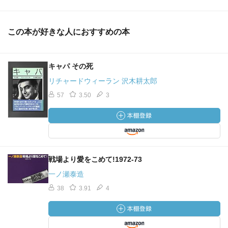
この本が好きな人におすすめの本
キャパ その死
リチャードウィーラン 沢木耕太郎
57
3.50
3
戦場より愛をこめて!1972‐73
一ノ瀬泰造
38
3.91
4