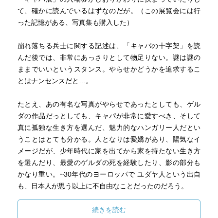
て、確かに読んでいるはずなのだが。（この展覧会には行
った記憶がある、写真集も購入した）
崩れ落ちる兵士に関する記述は、「キャパの十字架」を読
んだ後では、非常にあっさりとして物足りない。謎は謎の
ままでいいというスタンス。やらせかどうかを追求するこ
とはナンセンスだと…。
たとえ、あの有名な写真がやらせであったとしても、ゲル
ダの作品だっとしても、キャパが非常に愛すべき、そして
真に孤独な生き方を選んだ、魅力的なハンガリー人だとい
うことはとても分かる。人となりは愛嬌があり、陽気なイ
メージだが、少年時代に家を出てから家を持たない生き方
を選んだり、最愛のゲルダの死を経験したり、影の部分も
かなり重い。~30年代のヨーロッパで ユダヤ人という出自
も、日本人が思う以上に不自由なことだったのだろう。
後半生についても、是非読まなければ。生誕100周年という
ことだし。
続きを読む