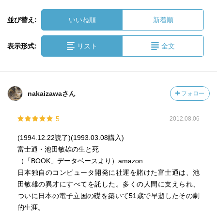
並び替え:
いいね順
新着順
表示形式:
リスト
全文
nakaizawaさん
フォロー
5
2012.08.06
(1994.12.22読了)(1993.03.08購入)
富士通・池田敏雄の生と死
（「BOOK」データベースより）amazon
日本独自のコンピュータ開発に社運を賭けた富士通は、池
田敏雄の異才にすべてを託した。多くの人間に支えられ、
ついに日本の電子立国の礎を築いて51歳で早逝したその劇
的生涯。