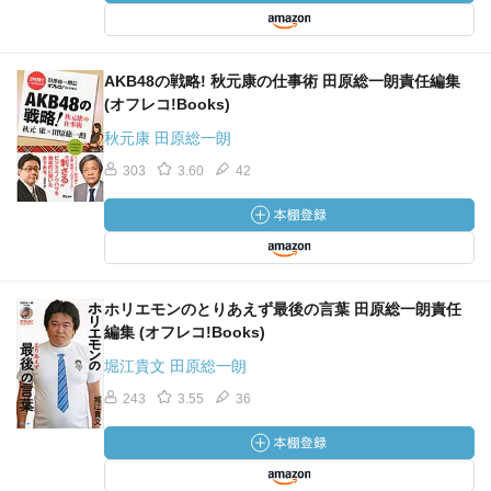
AKB48の戦略! 秋元康の仕事術 田原総一朗責任編集
(オフレコ!Books)
秋元康 田原総一朗
303
3.60
42
ホリエモンのとりあえず最後の言葉 田原総一朗責任
編集 (オフレコ!Books)
堀江貴文 田原総一朗
243
3.55
36