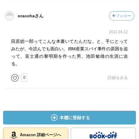
「テクノ･コンフィデンシャル」田原総一朗著、小学館、
1984.10.25
oracchaさん
フォロー
「飽食時代の性」田原総一朗著、文芸春秋、1984.11.25
「ザ･ファーストランナー」田原総一朗著、筑摩書房、
2011.04.12
1985.07.15
「パソコンウォーズ」田原総一朗著、日本ソフトバンク、
田原総一郎ってこんな本書いてたんだな。と、手にとって
1988.12.01
みたが、今読んでも面白い。IBM産業スパイ事件の原因を追
「日米インテリジェンス戦争」田原総一朗著、文芸春秋、
って、富士通の黎明期を作った男、池田敏雄の生涯に迫
1989.01.30
る。
「新パソコンウォーズ」田原総一朗著、日本ソフトバン
0
詳細をみる
ク、1990.05.20
本棚に登録する
Amazon 詳細ページへ