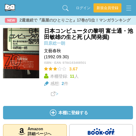
ログイン
新規会員登録
2週連続で『薬屋のひとりごと』17巻が1位！マンガランキング
NEW
日本コンピュータの黎明 富士通・池
田敏雄の生と死 (人間発掘)
田原総一朗
文藝春秋
(1992.09.30)
ISBN・EAN:
9784163468501
3.67
本棚登録:
11
人
感想:
2
件
本棚に登録する
Amazon
詳細ページへ