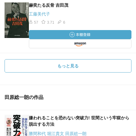
赫奕たる反骨 吉田茂
工藤美代子
57
3.71
6
もっと見る
田原総一朗の作品
嫌われることを恐れない突破力! 世間という牢獄から
脱出する方法
勝間和代 堀江貴文 田原総一朗